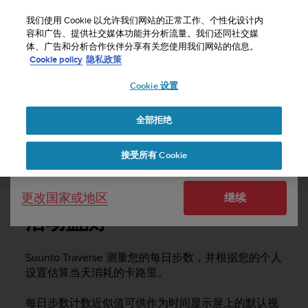
S
u
我们使用 Cookie 以允许我们网站的正常工作、个性化设计内
u
容和广告、提供社交媒体功能并分析流量。我们还同社交媒
选择国家或地区：
体、广告和分析合作伙伴分享有关您使用我们网站的信息。
n
主页
支持
Suunto Traverse
用户指南 - 2.1
Cookie policy
隐私政策
t
o
Cookie 设置
United States
致
力
SUUNTO TRAVERSE 用户指南 - 2.1
于
全部拒绝
Currency: $ (USD)
使
本
Shipping only to United States
接受所有 Cookie
网
活动监测
站
达
更改国家或地区
继续
到
W
活动监测
e
b
内
Suunto Traverse 测量您的每日步数，并根据您的个人
容
设置估算当天消耗的卡路里。
可
访
每日步数计数近似值可供作为时间显示屏上的默认视