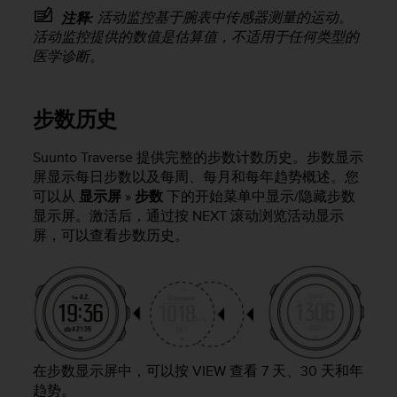
本
活动监控基于腕表中传感器测量的运动。
注释:
网
活动监控提供的数值是估算值，不适用于任何类型的
站
医学诊断。
信
息
时
遇
步数历史
到
任
Suunto Traverse
提供完整的步数计数历史。步数显示
何
屏显示每日步数以及每周、每月和每年趋势概述。您
问
可以从
显示屏
»
步数
下的开始菜单中显示/隐藏步数
题
显示屏。激活后，通过按
NEXT
滚动浏览活动显示
，
屏，可以查看步数历史。
请
联
系
我
们
的
客
户
在步数显示屏中，可以按
VIEW
查看 7 天、30 天和年
服
趋势。
务