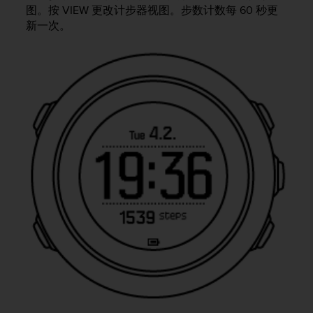
问
图。按
VIEW
更改计步器视图。步数计数每 60 秒更
性
新一次。
指
南
(
W
C
A
G
)
2
.
0
所
定
义
的
A
A
级
一
致
性