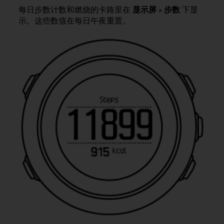
，
每日步数计数和燃烧的卡路里在
显示屏
»
步数
下显
同
示。这些数值在每日午夜重置。
时
确
保
符
合
其
他
可
访
问
性
标
准
。
如
果
您
在
访
问