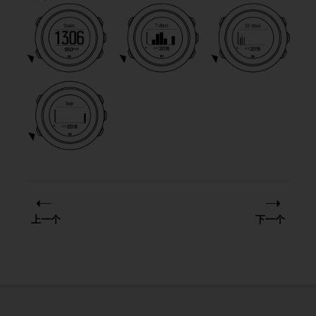
人
员
，
联
系
方
式
：
美
国
+
1
8
5
5
上一个
下一个
2
5
8
0
9
0
0