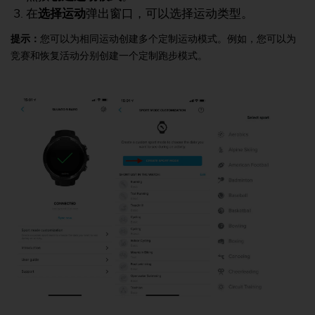
，
在
选择运动
弹出窗口，可以选择运动类型。
同
时
提示：
您可以为相同运动创建多个定制运动模式。例如，您可以为
确
竞赛和恢复活动分别创建一个定制跑步模式。
保
符
合
其
他
可
访
问
性
标
准
。
如
果
您
在
访
问