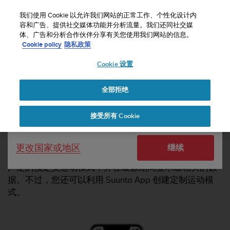
S
u
我们使用 Cookie 以允许我们网站的正常工作、个性化设计内
u
容和广告、提供社交媒体功能并分析流量。我们还同社交媒
选择国家或地区：
体、广告和分析合作伙伴分享有关您使用我们网站的信息。
n
主页
支持
我如何利用 Suunto App（iOS 版）定制运动模式？
Cookie policy
隐私政策
t
o
Cookie 设置
United States
致
力
我如何利用 SUUNTO APP（IOS 版）定制运
于
动模式？
全部拒绝
Currency: $ (USD)
使
本
Shipping only to United States
接受所有 Cookie
网
站
达
Suunto 3、Suunto 5、Suunto 5 Peak、Suunto 7、
更改国家或地区
继续
到
Suunto 9、Suunto 9 Peak 和 Suunto Spartan 腕表配备
W
广泛的预定义运动模式，并在锻炼期间显示最相关的数
e
据。不过，您还可以利用 Suunto App 创建定制运动模
b
内
式。
容
可
访