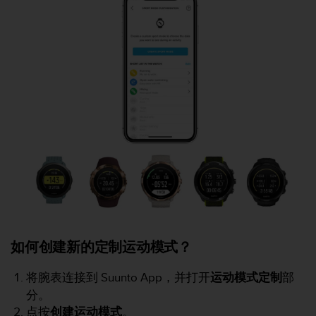
问
性
指
南
(
W
C
A
G
)
2
.
0
所
定
义
的
A
如何创建新的定制运动模式？
A
级
将腕表连接到 Suunto App，并打开
运动模式定制
部
一
分。
致
点按
创建运动模式
。
性