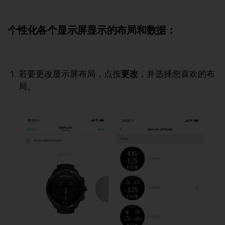
本
网
站
个性化各个显示屏显示的布局和数据：
信
息
时
遇
到
若要更改显示屏布局，点按
更改
，并选择您喜欢的布
任
局。
何
问
题
，
请
联
系
我
们
的
客
户
服
务