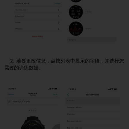
人
员
，
联
系
方
式
：
美
国
2. 若要更改信息，点按列表中显示的字段，并选择您
+
需要的训练数据。
1
8
5
.
5
2
5
8
0
9
0
0