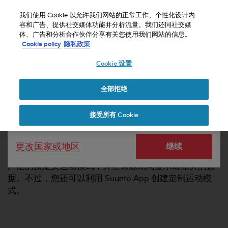
S
u
我们使用 Cookie 以允许我们网站的正常工作、个性化设计内
u
容和广告、提供社交媒体功能并分析流量。我们还同社交媒
选择国家或地区：
体、广告和分析合作伙伴分享有关您使用我们网站的信息。
n
主页
支持
我如何利用 Suunto App（Android 版）定制运动模式？
Cookie policy
隐私政策
t
o
Cookie 设置
United States
致
力
我如何利用 SUUNTO APP（ANDROID 版）
于
定制运动模式？
全部拒绝
Currency: $ (USD)
使
本
Shipping only to United States
接受所有 Cookie
网
站
达
Suunto 3、Suunto 5、Suunto 5 Peak、Suunto 7、
更改国家或地区
继续
到
Suunto 9、Suunto 9 Peak 和 Suunto Spartan 腕表配备
W
广泛的预定义运动模式，并在锻炼期间显示最相关的数
e
据。不过，您还可以利用 Suunto App 创建定制运动模
b
内
式。
容
可
访