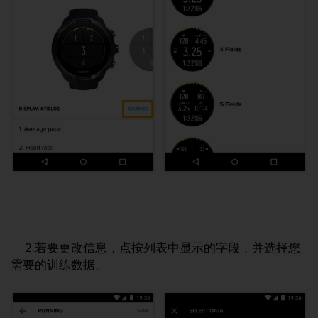
人
员
，
联
系
方
式
：
美
国
+
1
8
5
5
2
5
2.若要更改信息，点按列表中显示的字段，并选择您
8
需要的训练数据。
0
9
0
0