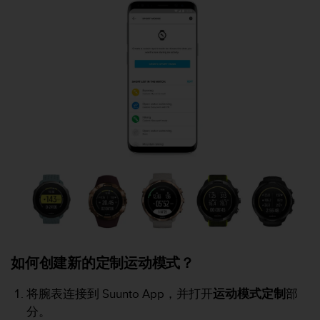
问
性
指
南
(
W
C
A
G
)
2
.
0
所
定
义
的
A
A
如何创建新的定制运动模式？
级
一
将腕表连接到 Suunto App，并打开
运动模式定制
部
致
分。
性