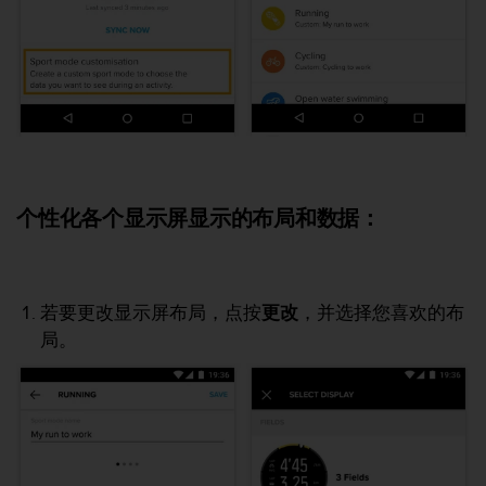
本
网
站
信
息
时
遇
到
任
何
个性化各个显示屏显示的布局和数据：
问
题
，
请
联
若要更改显示屏布局，点按
更改
，并选择您喜欢的布
系
局。
我
们
的
客
户
服
务