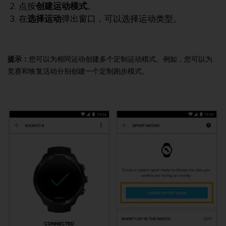
点按
创建运动模式
。
，
同
在
选择运动
弹出窗口，可以选择运动类型。
时
确
保
符
提示：
您可以为相同运动创建多个定制运动模式。例如，您可以为
合
竞赛和恢复活动分别创建一个定制跑步模式。
其
他
可
访
问
性
标
准
。
如
果
您
在
访
问