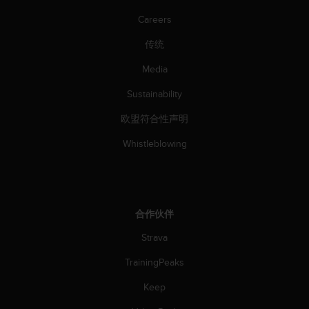
Careers
传统
Media
Sustainability
欧盟符合性声明
Whistleblowing
合作伙伴
Strava
TrainingPeaks
Keep