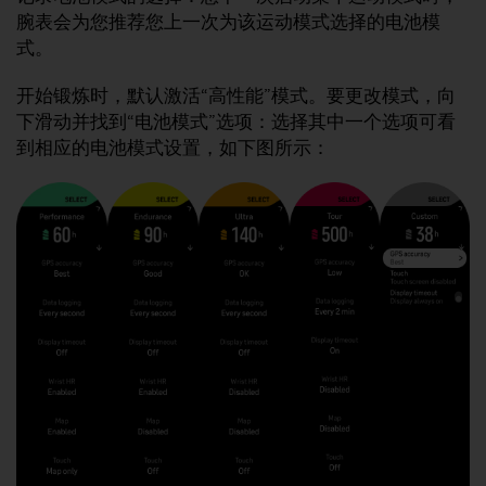
问
腕表会为您推荐您上一次为该运动模式选择的电池模
性
指
式。
南
(
开始锻炼时，默认激活“高性能”模式。要更改模式，向
W
下滑动并找到“电池模式”选项：选择其中一个选项可看
C
到相应的电池模式设置，如下图所示：
A
G
)
2
.
0
所
定
义
的
A
A
级
一
致
性