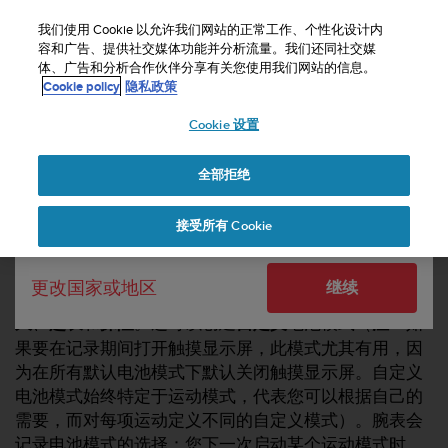
S
u
我们使用 Cookie 以允许我们网站的正常工作、个性化设计内
u
容和广告、提供社交媒体功能并分析流量。我们还同社交媒
选择国家或地区：
体、广告和分析合作伙伴分享有关您使用我们网站的信息。
n
主页
支持
How do I get the most of battery modes with Suunto
Cookie policy
隐私政策
t
Vertical?
o
Cookie 设置
United States
致
力
于
我如何充分利用 SUUNTO VERTICAL 的电池
全部拒绝
Currency: $ (USD)
使
模式？
本
Shipping only to United States
接受所有 Cookie
网
站
达
更改国家或地区
继续
到
Suunto Vertical 共有 4 个预定义电池模式：
高性能
、
持
W
久
、
超长
和
探险
。还可以创建
自定义
电池模式（
注
：如
e
果要在记录期间打开触摸显示屏，此模式尤其有用，因
b
内
为在所有默认电池模式下默认关闭触摸显示屏。自定义
容
电池模式始终特定于运动模式，代表您可以根据自己的
可
需要，而对每项运动定义不同的自定义模式）。腕表会
访
记录电池模式的选择：您下一次启动某个运动模式时，