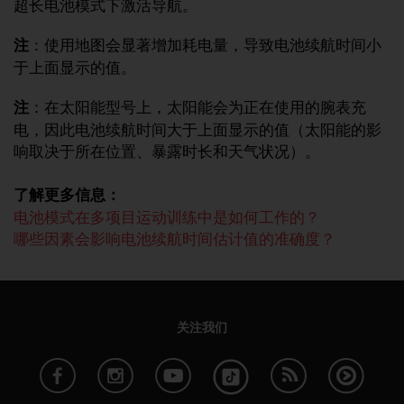
超长电池模式下激活导航。
本
网
站
注
：使用地图会显著增加耗电量，导致电池续航时间小
信
于上面显示的值。
息
时
注
：在太阳能型号上，太阳能会为正在使用的腕表充
遇
电，因此电池续航时间大于上面显示的值（太阳能的影
到
任
响取决于所在位置、暴露时长和天气状况）。
何
问
了解更多信息：
题
电池模式在多项目运动训练中是如何工作的？
，
哪些因素会影响电池续航时间估计值的准确度？
请
联
系
我
们
关注我们
的
客
户
服
务