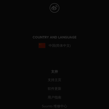
人
员
，
联
系
方
式
COUNTRY AND LANGUAGE
：
美
中国(简体中文)
国
+
1
8
5
支持
5
2
支持主页
5
8
软件更新
0
9
用户指南
0
Suunto 维修中心
0