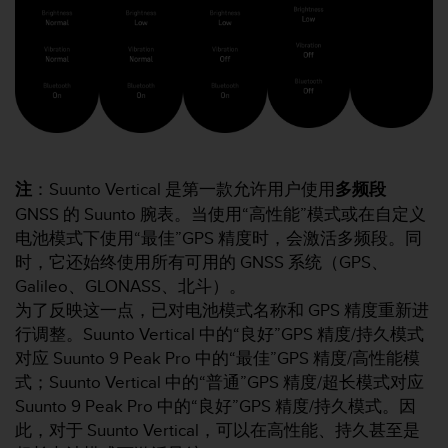
，
同
时
确
保
符
合
其
他
注
：Suunto Vertical 是第一款允许用户使用
多频段
可
GNSS 的 Suunto 腕表。当使用“高性能”模式或在自定义
访
问
电池模式下使用“最佳”GPS 精度时，会激活多频段。同
性
时，它还始终使用所有可用的 GNSS 系统（GPS、
标
Galileo、GLONASS、北斗）。
准
为了反映这一点，已对电池模式名称和 GPS 精度重新进
。
行调整。Suunto Vertical 中的“良好”GPS 精度/持久模式
如
果
对应 Suunto 9 Peak Pro 中的“最佳”GPS 精度/高性能模
您
式；Suunto Vertical 中的“普通”GPS 精度/超长模式对应
在
Suunto 9 Peak Pro 中的“良好”GPS 精度/持久模式。因
访
此，对于 Suunto Vertical，可以在高性能、持久甚至是
问