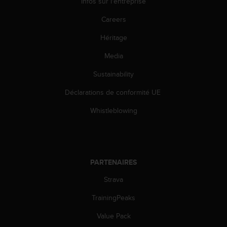
Infos sur l'entreprise
l
i
Careers
t
y
Héritage
G
u
Media
i
Sustainability
d
e
Déclarations de conformité UE
l
i
Whistleblowing
n
e
s
,
W
PARTENAIRES
C
A
Strava
G
)
TrainingPeaks
2
Value Pack
.