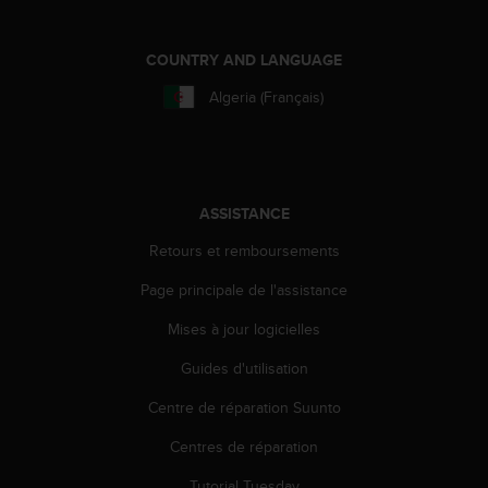
a
c
c
COUNTRY AND LANGUAGE
e
s
Algeria (Français)
s
i
b
i
l
ASSISTANCE
i
t
Retours et remboursements
é
d
Page principale de l'assistance
u
Mises à jour logicielles
c
o
Guides d'utilisation
n
t
Centre de réparation Suunto
e
n
Centres de réparation
u
W
Tutorial Tuesday