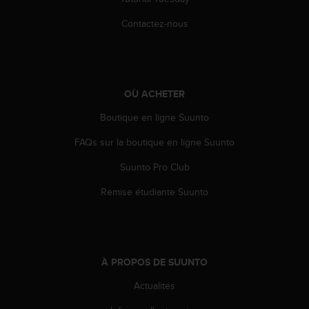
e
Contactez-nous
b
(
W
e
b
OÙ ACHETER
C
o
Boutique en ligne Suunto
n
t
FAQs sur la boutique en ligne Suunto
e
n
Suunto Pro Club
t
A
Remise étudiante Suunto
c
c
e
s
s
À PROPOS DE SUUNTO
i
Actualités
b
i