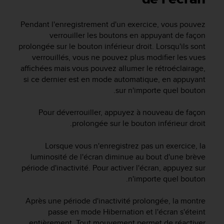
e
s
i
Pendant l'enregistrement d'un exercice, vous pouvez
t
verrouiller les boutons en appuyant de façon
e
prolongée sur le bouton inférieur droit. Lorsqu'ils sont
W
verrouillés, vous ne pouvez plus modifier les vues
e
affichées mais vous pouvez allumer le rétroéclairage,
b
si ce dernier est en mode automatique, en appuyant
a
sur n'importe quel bouton.
u
n
i
Pour déverrouiller, appuyez à nouveau de façon
v
prolongée sur le bouton inférieur droit.
e
a
Lorsque vous n'enregistrez pas un exercice, la
u
luminosité de l'écran diminue au bout d'une brève
A
période d'inactivité. Pour activer l'écran, appuyez sur
A
n'importe quel bouton.
d
e
Après une période d'inactivité prolongée, la montre
c
o
passe en mode Hibernation et l'écran s'éteint
n
entièrement. Tout mouvement permet de réactiver