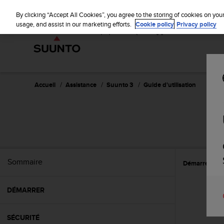
S
u
By clicking “Accept All Cookies”, you agree to the storing of cookies on you
u
usage, and assist in our marketing efforts.
Cookie policy
Privacy policy
n
t
o
s
'
e
Accueil
Assistance
Suunto 3
Guide d'utilisation
n
g
a
g
e
à
a
Sommaire
Démarrer
P
m
e
n
DÉMARRER
e
r
c
SÉCURITÉ