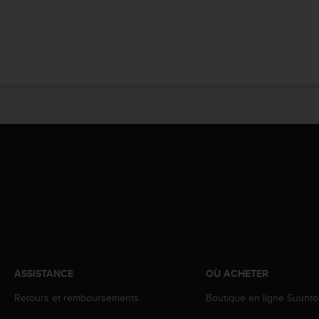
a
c
c
e
s
s
i
b
i
l
i
t
é
d
u
c
o
n
t
ASSISTANCE
OÙ ACHETER
e
n
Retours et remboursements
Boutique en ligne Suunto
u
W