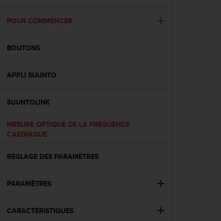
e
s
i
POUR COMMENCER
t
e
BOUTONS
W
e
b
APPLI SUUNTO
a
u
n
SUUNTOLINK
i
v
MESURE OPTIQUE DE LA FRÉQUENCE
e
CARDIAQUE
a
u
RÉGLAGE DES PARAMÈTRES
A
A
d
PARAMÈTRES
e
c
o
CARACTÉRISTIQUES
n