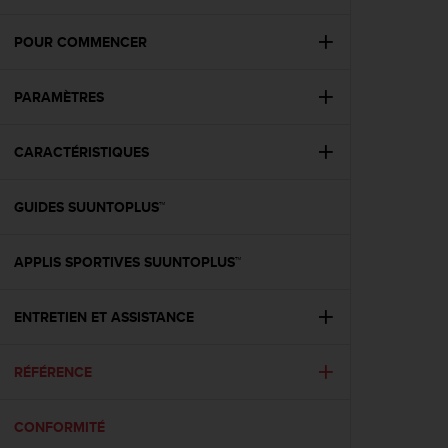
e
s
i
POUR COMMENCER
t
e
PARAMÈTRES
W
e
b
CARACTÉRISTIQUES
a
u
n
GUIDES SUUNTOPLUS™
i
v
e
APPLIS SPORTIVES SUUNTOPLUS™
a
u
ENTRETIEN ET ASSISTANCE
A
A
d
RÉFÉRENCE
e
c
o
CONFORMITÉ
n