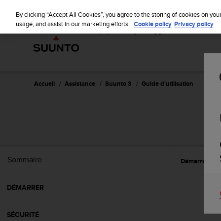
S
u
By clicking “Accept All Cookies”, you agree to the storing of cookies on you
u
usage, and assist in our marketing efforts.
Cookie policy
Privacy policy
n
t
o
s
'
e
Accueil
Assistance
Suunto 3
Guide d'utilisation
n
g
a
g
e
à
a
Sommaire
Démarrer
R
m
e
n
DÉMARRER
e
r
c
SÉCURITÉ