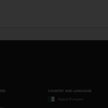
RES
COUNTRY AND LANGUAGE
Algeria (Français)
aks