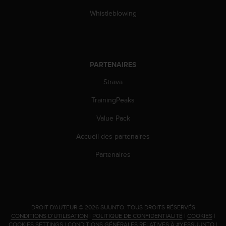
Whistleblowing
PARTENAIRES
Strava
TrainingPeaks
Value Pack
Accueil des partenaires
Partenaires
.
DROIT D'AUTEUR © 2026 SUUNTO.
TOUS DROITS RÉSERVÉS.
CONDITIONS D’UTILISATION
|
POLITIQUE DE CONFIDENTIALITÉ
|
COOKIES
|
COOKIES SETTINGS
|
CONDITIONS GÉNÉRALES RELATIVES À #YESSUUNTO
|