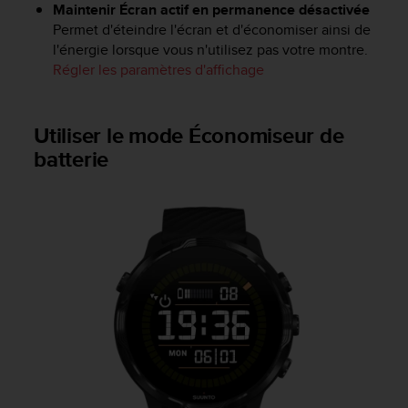
l
Maintenir Écran actif en permanence désactivée
i
Permet d'éteindre l'écran et d'économiser ainsi de
t
l'énergie lorsque vous n'utilisez pas votre montre.
y
Régler les paramètres d'affichage
G
u
i
Utiliser le mode Économiseur de
d
batterie
e
l
i
n
e
s
,
W
C
A
G
)
2
.