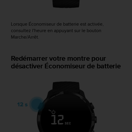
'
a
c
c
Lorsque Économiseur de batterie est activée,
e
consultez l'heure en appuyant sur le bouton
s
Marche/Arrêt.
s
i
b
i
Redémarrer votre montre pour
l
désactiver Économiseur de batterie
i
t
é
.
A
d
r
e
s
s
e
z