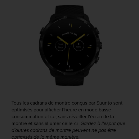
f
o
r
m
i
t
é
a
u
x
d
i
r
e
c
t
Tous les cadrans de montre conçus par Suunto sont
i
optimisés pour afficher l'heure en mode basse
v
e
consommation et ce, sans réveiller l'écran de la
s
montre et sans allumer celle-ci.
Gardez à l'esprit que
d
d'autres cadrans de montre peuvent ne pas être
'
optimisés de la même manière.