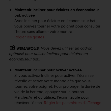
e
b
Maintenir Incliner pour éclairer en économiseur
(
bat. activée
W
Avec Incliner pour éclairer en économiseur bat.,
e
vous pouvez tourner votre poignet pour consulter
b
l'heure sans allumer votre montre.
C
Régler les gestes
o
n
Vous devez utiliser un cadran
REMARQUE:
t
optimisé pour utiliser Incliner pour éclairer en
e
n
économiseur bat..
t
A
Maintenir Incliner pour activer activée
c
Si vous activez Incliner pour activer, l'écran se
c
réveille et active votre montre dès que vous
e
tournez votre poignet. Pour prolonger la durée de
s
vie de la batterie, appuyez sur le bouton
s
Marche/Arrêt ou utilisez l'écran tactile pour
i
réactiver l'écran.
Régler les paramètres d'affichage
b
i