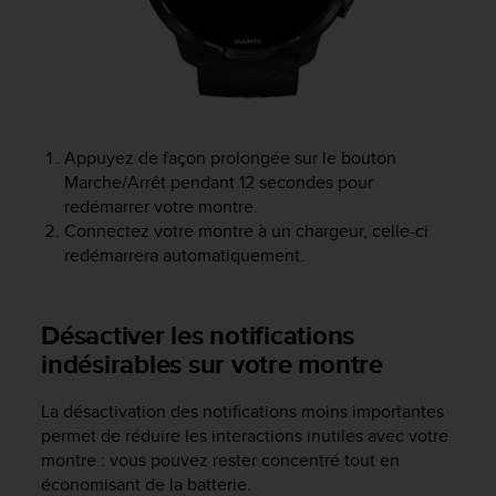
-
v
o
u
s
a
u
Appuyez de façon prolongée sur le bouton
S
Marche/Arrêt pendant 12 secondes pour
e
redémarrer votre montre.
r
Connectez votre montre à un chargeur, celle-ci
v
redémarrera automatiquement.
i
c
e
Désactiver les notifications
c
l
indésirables sur votre montre
i
e
La désactivation des notifications moins importantes
n
permet de réduire les interactions inutiles avec votre
t
montre : vous pouvez rester concentré tout en
s
économisant de la batterie.
a