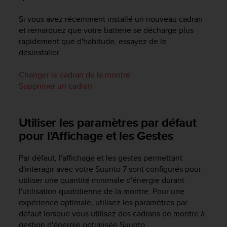
a
c
Si vous avez récemment installé un nouveau cadran
c
et remarquez que votre batterie se décharge plus
e
rapidement que d'habitude, essayez de le
s
désinstaller.
s
i
b
Changer le cadran de la montre
i
Supprimer un cadran
l
i
t
Utiliser les paramètres par défaut
é
pour l'Affichage et les Gestes
d
u
c
Par défaut, l'affichage et les gestes permettant
o
d'interagir avec votre
Suunto 7
sont configurés pour
n
utiliser une quantité minimale d'énergie durant
t
l'utilisation quotidienne de la montre. Pour une
e
expérience optimale, utilisez les paramètres par
n
défaut lorsque vous utilisez des cadrans de montre à
u
gestion d'énergie optimisée Suunto.
W