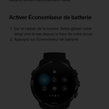
o
r
m
Activer Économiseur de batterie
i
t
é
Sur le cadran de la montre, faites glisser votre
a
doigt vers le bas depuis le haut de votre écran.
u
Appuyez sur Économiseur de batterie.
x
a
u
t
r
e
s
n
o
r
m
e
s
d