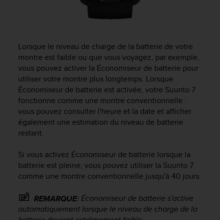
0
a
i
n
s
Lorsque le niveau de charge de la batterie de votre
i
montre est faible ou que vous voyagez, par exemple,
q
vous pouvez activer la Économiseur de batterie pour
u
utiliser votre montre plus longtemps. Lorsque
'
Économiseur de batterie est activée, votre
Suunto 7
à
a
fonctionne comme une montre conventionnelle :
s
vous pouvez consulter l'heure et la date et afficher
s
également une estimation du niveau de batterie
u
restant.
r
e
Si vous activez Économiseur de batterie lorsque la
r
batterie est pleine, vous pouvez utiliser la
Suunto 7
s
comme une montre conventionnelle jusqu'à 40 jours.
a
c
o
Économiseur de batterie s'active
REMARQUE:
n
automatiquement lorsque le niveau de charge de la
f
batterie devient extrêmement faible.