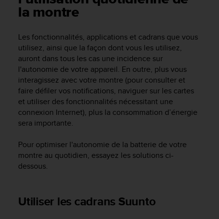
e
la montre
s
i
t
Les fonctionnalités, applications et cadrans que vous
e
utilisez, ainsi que la façon dont vous les utilisez,
W
auront dans tous les cas une incidence sur
e
l'autonomie de votre appareil. En outre, plus vous
b
a
interagissez avec votre montre (pour consulter et
u
faire défiler vos notifications, naviguer sur les cartes
n
et utiliser des fonctionnalités nécessitant une
i
connexion Internet), plus la consommation d’énergie
v
sera importante.
e
a
Pour optimiser l'autonomie de la batterie de votre
u
montre au quotidien, essayez les solutions ci-
A
dessous.
A
d
e
c
Utiliser les cadrans Suunto
o
n