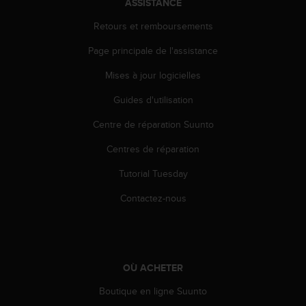
ASSISTANCE
i
o
Retours et remboursements
n
Page principale de l'assistance
s
d
Mises à jour logicielles
e
c
Guides d'utilisation
e
s
Centre de réparation Suunto
i
t
Centres de réparation
e
Tutorial Tuesday
W
e
Contactez-nous
b
.
OÙ ACHETER
Boutique en ligne Suunto