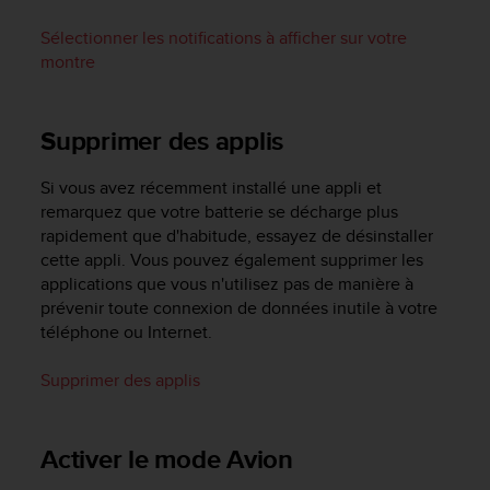
u
x
Sélectionner les notifications à afficher sur votre
É
montre
t
a
t
Supprimer des applis
s
-
U
Si vous avez récemment installé une appli et
n
remarquez que votre batterie se décharge plus
i
rapidement que d'habitude, essayez de désinstaller
s
cette appli. Vous pouvez également supprimer les
a
applications que vous n'utilisez pas de manière à
u
prévenir toute connexion de données inutile à votre
+
téléphone ou Internet.
1
8
Supprimer des applis
5
5
2
5
Activer le mode Avion
8