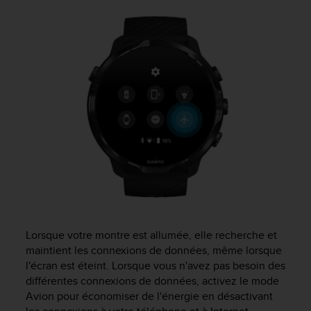
0
9
0
0
(
a
p
p
e
l
g
r
a
t
u
i
t
Lorsque votre montre est allumée, elle recherche et
)
maintient les connexions de données, même lorsque
s
l'écran est éteint. Lorsque vous n'avez pas besoin des
i
v
différentes connexions de données, activez le mode
o
Avion pour économiser de l'énergie en désactivant
u