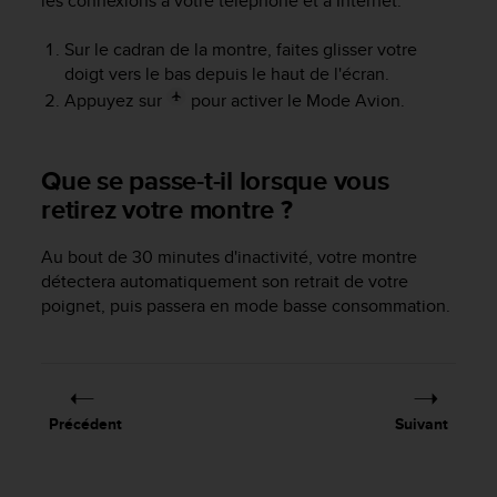
les connexions à votre téléphone et à Internet.
s
r
Sur le cadran de la montre, faites glisser votre
e
doigt vers le bas depuis le haut de l'écran.
n
Appuyez sur
pour activer le Mode Avion.
c
o
n
t
Que se passe-t-il lorsque vous
r
retirez votre montre ?
e
z
Au bout de 30 minutes d'inactivité, votre montre
d
détectera automatiquement son retrait de votre
e
s
poignet, puis passera en mode basse consommation.
p
r
o
b
l
Précédent
Suivant
è
m
e