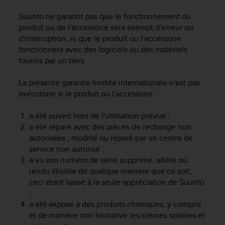
e
Suunto ne garantit pas que le fonctionnement du
b
produit ou de l'accessoire sera exempt d'erreur ou
(
d'interruption, ni que le produit ou l'accessoire
W
fonctionnera avec des logiciels ou des matériels
e
b
fournis par un tiers.
C
o
La présente garantie limitée internationale n'est pas
n
exécutoire si le produit ou l'accessoire :
t
e
a été ouvert hors de l'utilisation prévue ;
n
a été réparé avec des pièces de rechange non
t
autorisées ; modifié ou réparé par un centre de
A
service non autorisé ;
c
c
a vu son numéro de série supprimé, altéré ou
e
rendu illisible de quelque manière que ce soit,
s
ceci étant laissé à la seule appréciation de Suunto
s
;
i
a été exposé à des produits chimiques, y compris
b
et de manière non limitative les crèmes solaires et
i