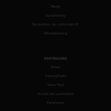
u
Media
x
É
Sustainability
t
a
Déclarations de conformité UE
t
s
Whistleblowing
-
U
n
i
s
PARTENAIRES
a
u
Strava
+
TrainingPeaks
1
8
Value Pack
5
5
Accueil des partenaires
2
5
Partenaires
8