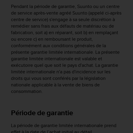
e
Pendant la période de garantie, Suunto ou un centre
s
i
de service après-vente agréé Suunto (appelé ci-après
t
centre de service) s'engage à sa seule discrétion à
e
remédier sans frais aux défauts de matériau ou de
W
fabrication, soit a) en réparant, soit b) en remplaçant
e
ou encore c) en remboursant le produit,
b
conformément aux conditions générales de la
a
présente garantie limitée internationale. La présente
u
garantie limitée internationale est valable et
n
exécutoire quel que soit le pays d'achat. La garantie
i
limitée internationale n'a pas d'incidence sur les
v
e
droits qui vous sont conférés par la législation
a
nationale applicable à la vente de biens de
u
consommation.
A
A
d
Période de garantie
e
c
o
La période de garantie limitée internationale prend
n
effet à la date de l’achat initial au détail.