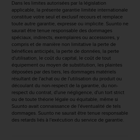
0
Dans les limites autorisées par la législation
a
applicable, la présente garantie limitée internationale
i
constitue votre seul et exclusif recours et remplace
n
toute autre garantie, expresse ou implicite. Suunto ne
s
saurait être tenue responsable des dommages
i
spéciaux, indirects, exemplaires ou accessoires, y
q
compris et de manière non limitative la perte de
u
'
bénéfices anticipés, la perte de données, la perte
à
d'utilisation, le coût du capital, le coût de tout
a
équipement ou moyen de substitution, les plaintes
s
déposées par des tiers, les dommages matériels
s
résultant de l'achat ou de l'utilisation du produit ou
u
découlant du non-respect de la garantie, du non-
r
respect du contrat, d'une négligence, d'un tort strict
e
ou de toute théorie légale ou équitable, même si
r
Suunto avait connaissance de l'éventualité de tels
s
dommages. Suunto ne saurait être tenue responsable
a
c
des retards liés à l'exécution du service de garantie.
o
n
f