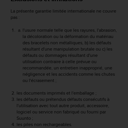
a
c
La présente garantie limitée internationale ne couvre
c
pas :
e
s
l'usure normale telle que les rayures, l'abrasion,
s
i
la décoloration ou la déformation du matériau
b
des bracelets non métalliques, b) les défauts
i
résultant d'une manipulation brutale ou c) les
l
défauts ou dommages résultant d'une
i
utilisation contraire à celle prévue ou
t
recommandée, un entretien inapproprié, une
é
négligence et les accidents comme les chutes
d
ou l'écrasement ;
u
c
les documents imprimés et l'emballage ;
o
n
les défauts ou prétendus défauts consécutifs à
t
l'utilisation avec tout autre produit, accessoire,
e
logiciel ou service non fabriqué ou fourni par
n
Suunto ;
u
les piles non rechargeables.
W