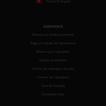
Tunisia (Français)
'
a
c
c
e
s
ASSISTANCE
s
i
Retours et remboursements
b
Page principale de l'assistance
i
l
Mises à jour logicielles
i
t
Guides d'utilisation
é
.
Centre de réparation Suunto
A
d
Centres de réparation
r
Tutorial Tuesday
e
s
Contactez-nous
s
e
z