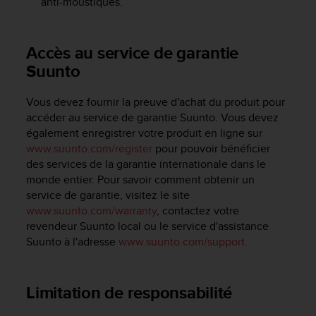
anti-moustiques.
l
i
t
Accès au service de garantie
y
G
Suunto
u
i
Vous devez fournir la preuve d'achat du produit pour
d
accéder au service de garantie Suunto. Vous devez
e
également enregistrer votre produit en ligne sur
l
www.suunto.com/register
pour pouvoir bénéficier
i
n
des services de la garantie internationale dans le
e
monde entier. Pour savoir comment obtenir un
s
service de garantie, visitez le site
,
www.suunto.com/warranty
, contactez votre
W
revendeur Suunto local ou le service d'assistance
C
Suunto à l'adresse
www.suunto.com/support
.
A
G
)
Limitation de responsabilité
2
.