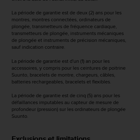
f
o
La période de garantie est de deux (2) ans pour les
r
montres, montres connectées, ordinateurs de
m
plongée, transmetteurs de fréquence cardiaque,
i
transmetteurs de plongée, instruments mécaniques
t
de plongée et instruments de précision mécaniques,
é
sauf indication contraire.
a
u
x
La période de garantie est d'un (1) an pour les
d
accessoires, y compris pour les ceintures de poitrine
i
Suunto, bracelets de montre, chargeurs, câbles,
r
batteries rechargeables, bracelets et flexibles.
e
c
La période de garantie est de cinq (5) ans pour les
t
défaillances imputables au capteur de mesure de
i
profondeur (pression) sur les ordinateurs de plongée
v
Suunto.
e
s
d
'
Exclusions et limitations