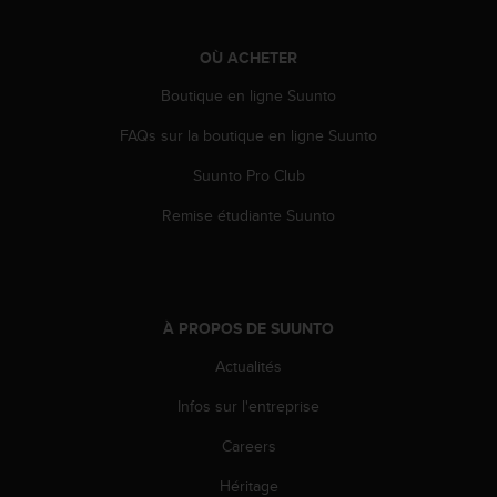
-
v
OÙ ACHETER
o
u
Boutique en ligne Suunto
s
a
FAQs sur la boutique en ligne Suunto
u
S
Suunto Pro Club
e
Remise étudiante Suunto
r
v
i
c
e
À PROPOS DE SUUNTO
c
l
Actualités
i
e
Infos sur l'entreprise
n
t
Careers
s
a
Héritage