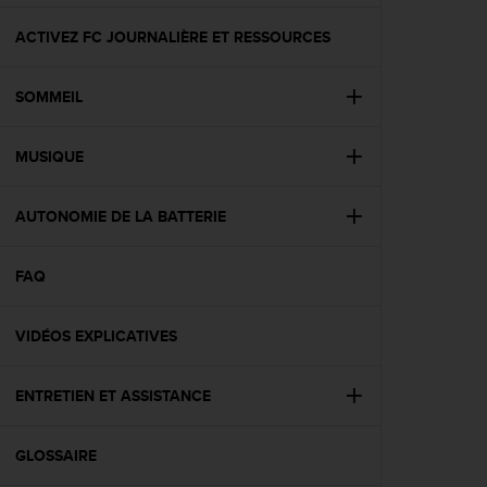
f
o
ACTIVEZ FC JOURNALIÈRE ET RESSOURCES
r
m
SOMMEIL
i
t
é
MUSIQUE
a
u
x
AUTONOMIE DE LA BATTERIE
d
i
r
FAQ
e
c
VIDÉOS EXPLICATIVES
t
i
v
ENTRETIEN ET ASSISTANCE
e
s
d
GLOSSAIRE
'