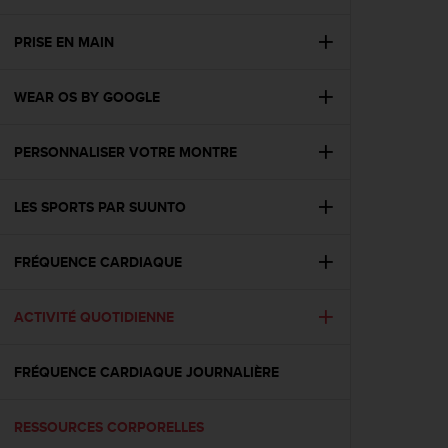
e
s
i
PRISE EN MAIN
t
e
WEAR OS BY GOOGLE
W
e
b
PERSONNALISER VOTRE MONTRE
a
u
n
LES SPORTS PAR SUUNTO
i
v
e
FRÉQUENCE CARDIAQUE
a
u
ACTIVITÉ QUOTIDIENNE
A
A
d
FRÉQUENCE CARDIAQUE JOURNALIÈRE
e
c
o
RESSOURCES CORPORELLES
n