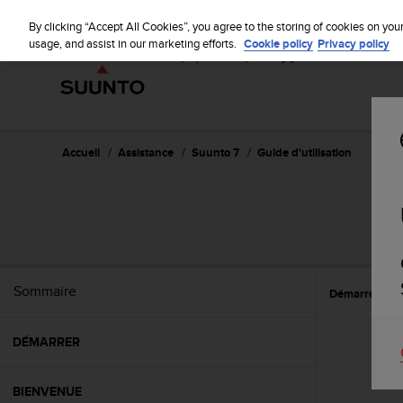
S
u
By clicking “Accept All Cookies”, you agree to the storing of cookies on you
u
usage, and assist in our marketing efforts.
Cookie policy
Privacy policy
n
t
o
s
'
e
Accueil
Assistance
Suunto 7
Guide d'utilisation
n
g
a
g
e
à
a
Sommaire
Démarrer
A
m
e
n
DÉMARRER
e
r
c
BIENVENUE