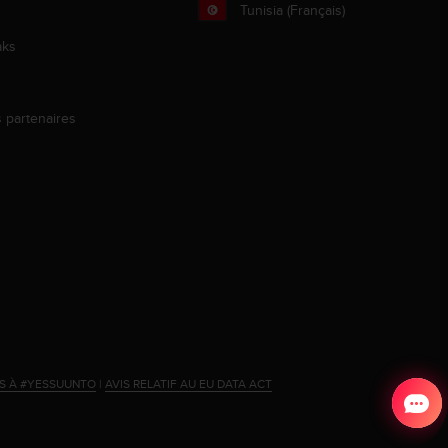
Tunisia (Français)
aks
s partenaires
s
ES À #YESSUUNTO
|
AVIS RELATIF AU EU DATA ACT