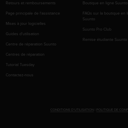
Retours et remboursements
Boutique en ligne Suunto
e
b
Page principale de l'assistance
FAQs sur la boutique en l
(
Suunto
W
Mises à jour logicielles
e
Suunto Pro Club
b
Guides d'utilisation
C
Remise étudiante Suunto
Centre de réparation Suunto
o
n
Centres de réparation
t
e
Tutorial Tuesday
n
t
Contactez-nous
A
c
c
e
s
s
CONDITIONS D’UTILISATION
|
POLITIQUE DE CONF
i
b
i