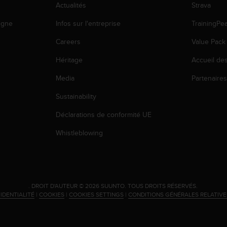
Actualités
Strava
igne
Infos sur l'entreprise
TrainingPe
Careers
Value Pack
Héritage
Accueil de
Media
Partenaire
Sustainability
Déclarations de conformité UE
Whistleblowing
.
DROIT D'AUTEUR © 2026 SUUNTO.
TOUS DROITS RÉSERVÉS.
IDENTIALITÉ
|
COOKIES
|
COOKIES SETTINGS
|
CONDITIONS GÉNÉRALES RELATIV