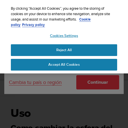
S
Suscríbete al boletín y obtén un 5% de
u
By clicking “Accept All Cookies”, you agree to the storing of
descuento
| Fácil devolución
u
cookies on your device to enhance site navigation, analyze site
Tu país o región:
usage, and assist in our marketing efforts.
Cookie
n
policy
Privacy policy
t
o
Cookies Settings
United States
m
a
Página principal
Asistencia
Suunto D5
Guía del usuario
n
Reject All
Currency: $ (USD)
t
i
Shipping only to United States
SUUNTO D5 GUÍA DEL USUARIO
Accept All Cookies
e
n
e
Cambia tu país o región
Continuar
s
u
Uso
c
o
m
Uso
p
r
o