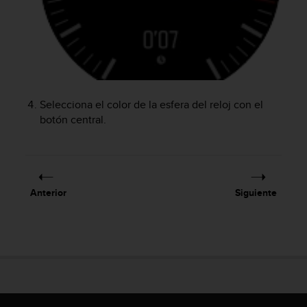
i
o
w
e
b
d
e
a
Selecciona el color de la esfera del reloj con el
c
botón central.
u
e
r
d
o
Anterior
Siguiente
c
o
n
l
a
s
P
a
u