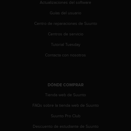
Actualizaciones del software
c
o
Guías del usuario
n
t
Centro de reparaciones de Suunto
e
n
Centros de servicio
i
d
Tutorial Tuesday
o
Contacta con nosotros
w
e
b
(
W
e
DÓNDE COMPRAR
b
Tienda web de Suunto
C
o
FAQs sobre la tienda web de Suunto
n
t
Suunto Pro Club
e
n
Descuento de estudiante de Suunto