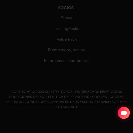
s
SOCIOS
,
W
Strava
C
A
TrainingPeaks
G
Value Pack
)
2
Bienvenidos, socios
.
0
Empresas colaboradoras
y
o
t
r
a
.
COPYRIGHT © 2026 SUUNTO.
TODOS LOS DERECHOS RESERVADOS.
s
CONDICIONES DE USO
|
POLÍTICA DE PRIVACIDAD
|
COOKIES
|
COOKIES
n
SETTINGS
|
CONDICIONES GENERALES DE #YESSUUNTO
|
AVISO SOBRE EL
o
EU DATA ACT
r
m
a
s