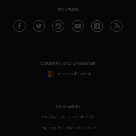
t
SÍGUENOS
a
s
d
e
a
c
c
e
s
COUNTRY AND LANGUAGE
i
b
Andorra (Español)
i
l
i
d
a
ASISTENCIA
d
p
Devoluciones y reembolsos
a
r
Página principal de asistencia
a