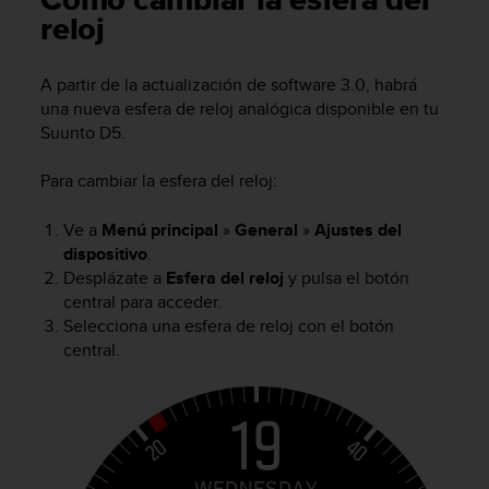
Como cambiar la esfera del
m
reloj
i
s
o
A partir de la actualización de software 3.0, habrá
d
una nueva esfera de reloj analógica disponible en tu
e
Suunto D5
.
a
l
c
Para cambiar la esfera del reloj
:
a
n
Ve a
Menú principal
»
General
»
Ajustes del
z
dispositivo
.
a
Desplázate a
Esfera del reloj
y pulsa el botón
r
central para acceder.
e
Selecciona una esfera de reloj con el botón
l
central.
n
i
v
e
l
d
e