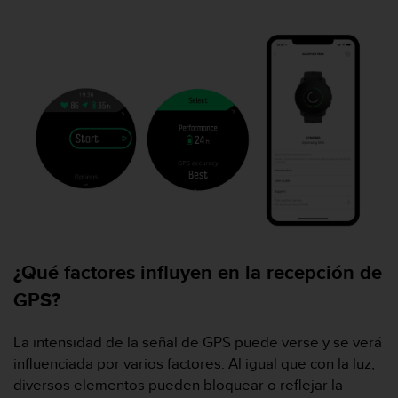
c
o
n
t
e
n
i
d
o
w
e
b
(
W
e
¿Qué factores influyen en la recepción de
b
C
GPS?
o
n
La intensidad de la señal de GPS puede verse y se verá
t
influenciada por varios factores. Al igual que con la luz,
e
n
diversos elementos pueden bloquear o reflejar la