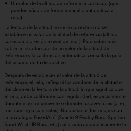
d
Un valor de la altitud de referencia conocido (que
e
puedes añadir de forma manual o automática al
a
reloj).
c
c
La lectura de la altitud no será correcta si no se
e
establece un valor de la altitud de referencia (altitud
s
conocida o presión a nivel del mar). Para saber más
i
sobre la introducción de un valor de la altitud de
b
i
referencia y la calibración automática, consulta la guía
l
del usuario de tu dispositivo.
i
d
Después de establecer el valor de la altitud de
a
referencia, el reloj reflejará los cambios de la altitud o
d
del clima en la lectura de la altitud, lo que significa que
.
P
el reloj debe calibrarse con regularidad, especialmente
o
durante el entrenamiento o durante tus aventuras (p. ej.,
n
trail running o caminatas). No obstante, los relojes con
t
la tecnología FusedAlti™ (Suunto 9 Peak y Baro, Spartan
e
Sport Wrist HR Baro, etc.) calibrarán automáticamente la
e
n