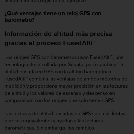
altitud mientras registran el ejercicio.
c
o
¿Qué ventajas tiene un reloj GPS con
n
barómetro?
t
a
Información de altitud más precisa
c
t
gracias al proceso FusedAlti™
o
c
Los relojes GPS con barómetros usan FusedAlti™, una
o
tecnología desarrollada por Suunto, para combinar la
n
e
altitud basada en GPS con la altitud barométrica.
l
FusedAlti™ combina las ventajas de ambos métodos de
d
medición y proporciona mayor precisión en las lecturas
e
de altitud y los valores de ascenso y descenso en
p
comparación con los relojes que solo tienen GPS.
a
r
t
Las lecturas de altitud basadas en GPS son más lentas
a
que sus equivalentes y ayudan a las lecturas
m
barométricas. Sin embargo, los cambios
e