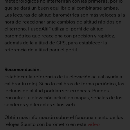
meteorológicos no interferirán con las primeras, por lo
n
que se dará un buen equilibrio al combinarse ambas.
t
o
Las lecturas de altitud barométrica son más veloces a la
d
hora de reaccionar ante cambios de altitud rápidos en
e
el terreno. FusedAlti™ utiliza el perfil de altitud
S
barométrica que reacciona con precisión y rapidez,
e
además de la altitud de GPS, para establecer la
r
v
referencia de altitud para el perfil.
i
c
i
Recomendación:
o
Establecer la referencia de tu elevación actual ayuda a
a
calibrar tu reloj. Si no lo calibras de forma periódica, las
l
C
lecturas de altitud podrían ser erróneas. Puedes
l
encontrar tu elevación actual en mapas, señales de los
i
senderos y diferentes sitios web.
e
n
Obtén más información sobre el funcionamiento de los
t
relojes Suunto con barómetro en este
vídeo
.
e