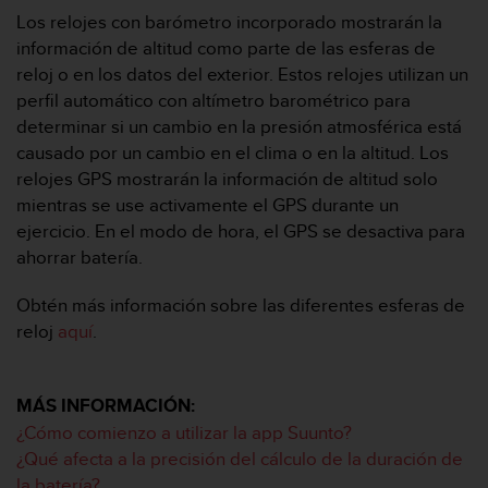
0
Los relojes con barómetro incorporado mostrarán la
0
información de altitud como parte de las esferas de
(
reloj o en los datos del exterior. Estos relojes utilizan un
l
perfil automático con altímetro barométrico para
l
a
determinar si un cambio en la presión atmosférica está
m
causado por un cambio en el clima o en la altitud. Los
a
relojes GPS mostrarán la información de altitud solo
d
mientras se use activamente el GPS durante un
a
ejercicio. En el modo de hora, el GPS se desactiva para
g
r
ahorrar batería.
a
t
Obtén más información sobre las diferentes esferas de
u
reloj
aquí
.
i
t
a
MÁS INFORMACIÓN:
)
s
¿Cómo comienzo a utilizar la app Suunto?
i
¿Qué afecta a la precisión del cálculo de la duración de
t
la batería?