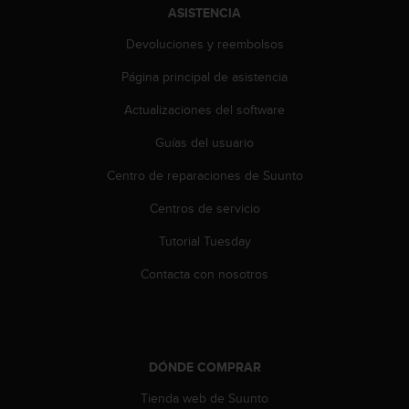
ASISTENCIA
c
c
Devoluciones y reembolsos
e
d
Página principal de asistencia
e
r
Actualizaciones del software
a
Guías del usuario
l
a
Centro de reparaciones de Suunto
i
n
Centros de servicio
f
o
Tutorial Tuesday
r
m
Contacta con nosotros
a
c
i
ó
n
DÓNDE COMPRAR
c
Tienda web de Suunto
o