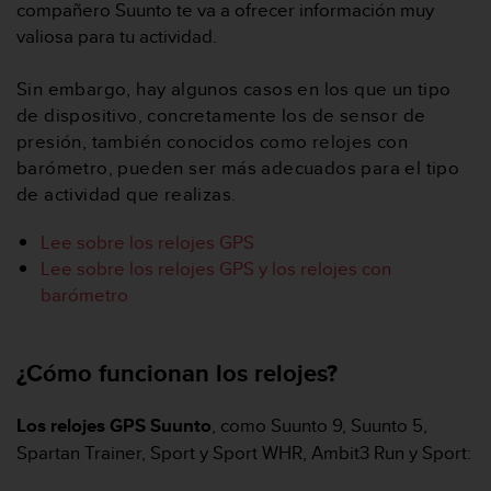
m
compañero Suunto te va a ofrecer información muy
i
valiosa para tu actividad.
s
o
Sin embargo, hay algunos casos en los que un tipo
d
e
de dispositivo, concretamente los de sensor de
a
presión, también conocidos como relojes con
l
barómetro, pueden ser más adecuados para el tipo
c
de actividad que realizas.
a
n
Lee sobre los relojes GPS
z
a
Lee sobre los relojes GPS y los relojes con
r
barómetro
e
l
n
¿Cómo funcionan los relojes?
i
v
e
Los relojes GPS Suunto
, como Suunto 9, Suunto 5,
l
Spartan Trainer, Sport y Sport WHR, Ambit3 Run y Sport:
d
e