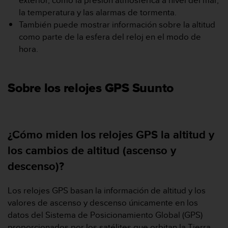
exterior, como la presión atmosférica a nivel del mar,
i
la temperatura y las alarmas de tormenta.
o
w
También puede mostrar información sobre la altitud
e
como parte de la esfera del reloj en el modo de
b
hora.
d
e
a
c
Sobre los relojes GPS Suunto
u
e
r
d
¿Cómo miden los relojes GPS la altitud y
o
c
los cambios de altitud (ascenso y
o
descenso)?
n
l
a
Los relojes GPS basan la información de altitud y los
s
valores de ascenso y descenso únicamente en los
P
datos del Sistema de Posicionamiento Global (GPS)
a
proporcionados por los satélites que orbitan la Tierra.
u