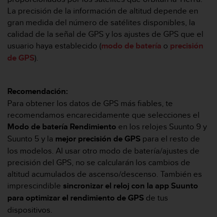
t
La precisión de la información de altitud depende en
a
gran medida del número de satélites disponibles, la
s
calidad de la señal de GPS y los ajustes de GPS que el
d
usuario haya establecido (
modo de batería
o
precisión
e
a
de GPS
).
c
c
e
Recomendación:
s
Para obtener los datos de GPS más fiables, te
i
recomendamos encarecidamente que selecciones el
b
i
Modo de batería Rendimiento
en los relojes Suunto 9 y
l
Suunto 5 y la
mejor precisión de GPS
para el resto de
i
los modelos. Al usar otro modo de batería/ajustes de
d
precisión del GPS, no se calcularán los cambios de
a
d
altitud acumulados de ascenso/descenso. También es
p
imprescindible
sincronizar el reloj con la app Suunto
a
para optimizar el rendimiento de GPS
de tus
r
dispositivos.
a