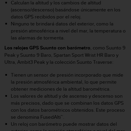
Calculan la altitud y los cambios de altitud
c
(ascenso/descenso) basándose únicamente en los
o
n
datos GPS recibidos por el reloj.
f
Ninguno te brindará datos del exterior, como la
o
presión atmosférica a nivel del mar, la temperatura o
r
las alarmas de tormenta.
m
i
Los relojes GPS Suunto con barómetro
, como Suunto 9
d
Peak y Suunto 9 Baro, Spartan Sport Wrist HR Baro y
a
Ultra, Ambit3 Peak y la colección Suunto Traverse:
d
A
A
Tienen un sensor de presión incorporado que mide
e
la presión atmosférica ambiental, lo que permite
n
obtener mediciones de la altitud barométrica.
e
Los valores de altitud y de ascenso y descenso son
s
más precisos, dado que se combinan los datos GPS
t
e
con los datos barométricos obtenidos. Este proceso
s
se denomina FusedAlti™.
i
Un reloj con barómetro puede mostrar datos del
t