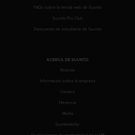
n
FAQs sobre la tienda web de Suunto
t
e
Suunto Pro Club
n
i
Descuento de estudiante de Suunto
d
a
e
n
e
ACERCA DE SUUNTO
s
t
Noticias
e
Información sobre la empresa
s
i
Careers
t
i
Herencia
o
w
Media
e
b
Sustainability
.
Declaraciones de conformidad de la UE