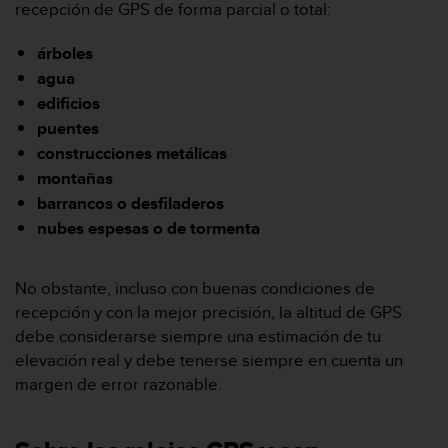
t
recepción de GPS de forma parcial o total:
A
c
árboles
c
agua
e
s
edificios
s
puentes
i
construcciones metálicas
b
montañas
i
l
barrancos o desfiladeros
i
nubes espesas o de tormenta
t
y
G
No obstante, incluso con buenas condiciones de
u
recepción y con la mejor precisión, la altitud de GPS
i
debe considerarse siempre una estimación de tu
d
elevación real y debe tenerse siempre en cuenta un
e
l
margen de error razonable.
i
n
e