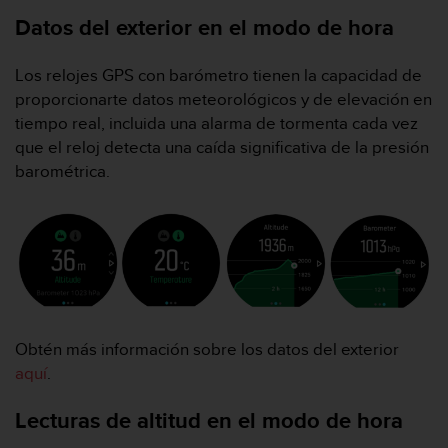
e
n
Datos del exterior en el modo de hora
E
E
Los relojes GPS con barómetro tienen la capacidad de
.
proporcionarte datos meteorológicos y de elevación en
U
tiempo real, incluida una alarma de tormenta cada vez
U
que el reloj detecta una caída significativa de la presión
.
barométrica.
e
n
e
l
+
1
8
5
5
Obtén más información sobre los datos del exterior
2
aquí
.
5
8
Lecturas de altitud en el modo de hora
0
9