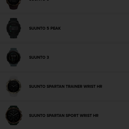
i
o
w
e
b
SUUNTO 5 PEAK
d
e
a
c
u
SUUNTO 3
e
r
d
o
c
SUUNTO SPARTAN TRAINER WRIST HR
o
n
l
a
s
SUUNTO SPARTAN SPORT WRIST HR
P
a
u