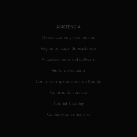
t
A
c
c
e
ASISTENCIA
s
s
Devoluciones y reembolsos
i
Página principal de asistencia
b
i
Actualizaciones del software
l
i
Guías del usuario
t
y
Centro de reparaciones de Suunto
G
u
Centros de servicio
i
Tutorial Tuesday
d
e
Contacta con nosotros
l
i
n
e