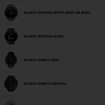
t
a
SUUNTO SPARTAN SPORT WRIST HR BARO
s
d
e
a
c
SUUNTO SPARTAN ULTRA
c
e
s
i
b
SUUNTO AMBIT3 PEAK
i
l
i
d
a
d
SUUNTO AMBIT3 VERTICAL
p
a
r
a