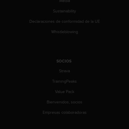
Media
d
e
Sustainability
a
c
Declaraciones de conformidad de la UE
c
e
Whistleblowing
s
i
b
i
l
SOCIOS
i
d
Strava
a
TrainingPeaks
d
.
Value Pack
P
o
Bienvenidos, socios
n
t
Empresas colaboradoras
e
e
n