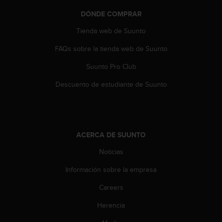
s
DÓNDE COMPRAR
,
W
Tienda web de Suunto
C
A
FAQs sobre la tienda web de Suunto
G
)
Suunto Pro Club
2
Descuento de estudiante de Suunto
.
0
y
o
t
ACERCA DE SUUNTO
r
a
Noticias
s
n
Información sobre la empresa
o
r
Careers
m
a
Herencia
s