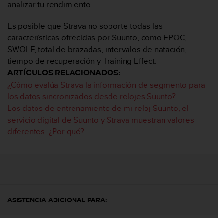
m
analizar tu rendimiento.
i
s
Es posible que Strava no soporte todas las
o
características ofrecidas por Suunto, como EPOC,
d
SWOLF, total de brazadas, intervalos de natación,
e
a
tiempo de recuperación y Training Effect.
l
ARTÍCULOS RELACIONADOS:
c
¿Cómo evalúa Strava la información de segmento para
a
los datos sincronizados desde relojes Suunto?
n
Los datos de entrenamiento de mi reloj Suunto, el
z
a
servicio digital de Suunto y Strava muestran valores
r
diferentes. ¿Por qué?
e
l
n
i
v
e
l
ASISTENCIA ADICIONAL PARA:
d
e