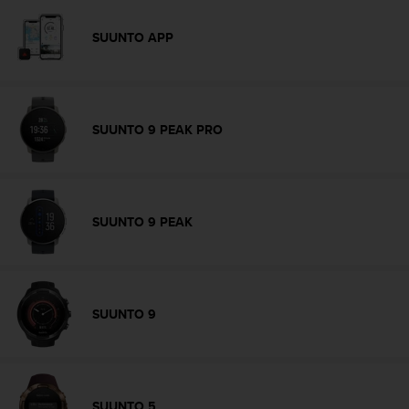
c
o
SUUNTO APP
n
f
o
r
m
SUUNTO 9 PEAK PRO
i
d
a
d
A
SUUNTO 9 PEAK
A
e
n
e
s
SUUNTO 9
t
e
s
i
t
SUUNTO 5