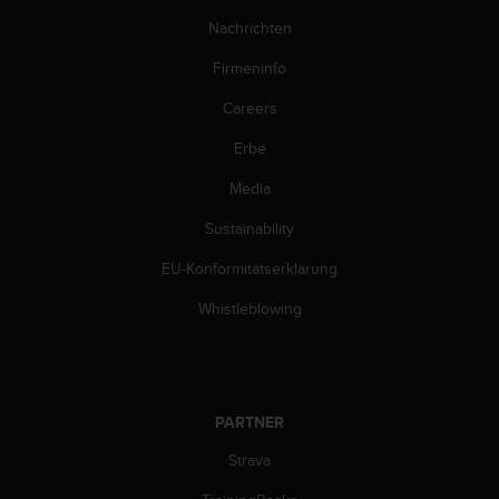
w
Nachrichten
e
i
Firmeninfo
t
e
Careers
r
e
Erbe
r
Z
Media
u
Sustainability
g
ä
EU-Konformitätserklärung
n
g
Whistleblowing
l
i
c
h
k
PARTNER
e
i
Strava
t