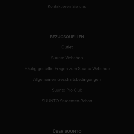
G
Kontaktieren Sie uns
)
2
.
0
s
BEZUGSQUELLEN
o
w
Outlet
i
Suunto Webshop
e
d
Häufig gestellte Fragen zum Suunto Webshop
e
r
Allgemeinen Geschäftsbedingungen
E
r
Suunto Pro Club
f
ü
SUUNTO Studenten-Rabatt
l
l
u
n
g
ÜBER SUUNTO