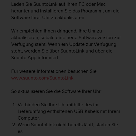
i
Laden Sie SuuntoLink auf Ihren PC oder Mac
t
herunter und installieren Sie das Programm, um die
ä
Software Ihrer Uhr zu aktualisieren.
t
s
Wir empfehlen Ihnen dringend, Ihre Uhr zu
s
t
aktualisieren, sobald eine neue Softwareversion zur
u
Verfügung steht. Wenn ein Update zur Verfügung
f
steht, werden Sie über SuuntoLink und über die
e
Suunto App informiert.
A
A
Für weitere Informationen besuchen Sie
d
www.suunto.com/SuuntoLink
.
i
e
So aktualisieren Sie die Software Ihrer Uhr:
s
e
r
Verbinden Sie Ihre Uhr mithilfe des im
W
Lieferumfang enthaltenen USB-Kabels mit Ihrem
e
Computer.
b
Wenn SuuntoLink nicht bereits läuft, starten Sie
s
es.
i