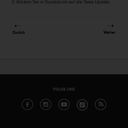
Klicken Sie in SuuntoLink auf die Taste Update.
t
e
m
i
t
d
Zurück
Weiter
e
n
W
e
b
C
o
n
t
FOLGE UNS
e
n
t
A
c
c
e