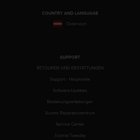
s
s
COUNTRY AND LANGUAGE
i
b
Österreich
i
l
i
t
y
SUPPORT
G
u
RETOUREN UND ERSTATTUNGEN
i
d
Support - Hauptseite
e
l
Software-Updates
i
n
Bedienungsanleitungen
e
Suunto Reparaturzentrum
s
(
Service Center
W
C
Tutorial Tuesday
A