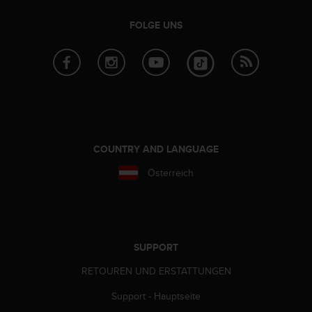
w
e
FOLGE UNS
i
t
e
r
e
r
Z
u
g
COUNTRY AND LANGUAGE
ä
Österreich
n
g
l
i
c
h
SUPPORT
k
e
RETOUREN UND ERSTATTUNGEN
i
Support - Hauptseite
t