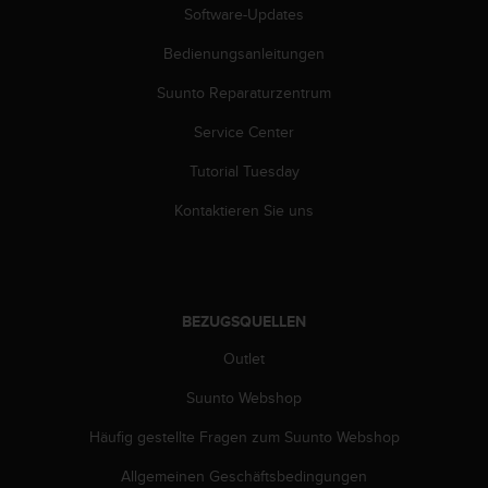
s
Software-Updates
n
o
Bedienungsanleitungen
r
m
Suunto Reparaturzentrum
e
n
Service Center
a
Tutorial Tuesday
n
.
Kontaktieren Sie uns
S
o
l
l
t
BEZUGSQUELLEN
e
s
Outlet
t
d
Suunto Webshop
u
P
Häufig gestellte Fragen zum Suunto Webshop
r
Allgemeinen Geschäftsbedingungen
o