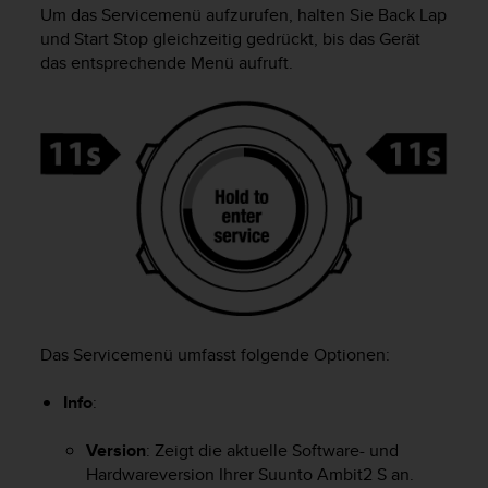
i
Um das Servicemenü aufzurufen, halten Sie
Back Lap
t
und
Start Stop
gleichzeitig gedrückt, bis das Gerät
ä
das entsprechende Menü aufruft.
t
s
s
t
u
f
e
A
A
d
i
e
s
e
Das Servicemenü umfasst folgende Optionen:
r
W
Info
:
e
b
Version
: Zeigt die aktuelle Software- und
s
Hardwareversion Ihrer
Suunto Ambit2 S
an.
i