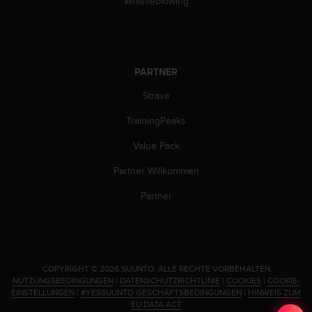
Whistleblowing
n
f
o
r
m
PARTNER
a
t
Strava
i
o
TrainingPeaks
n
e
Value Pack
n
a
Partner Willkommen
u
Partner
f
d
i
e
s
e
.
COPYRIGHT © 2026 SUUNTO.
ALLE RECHTE VORBEHALTEN.
NUTZUNGSBEDINGUNGEN
|
DATENSCHUTZRICHTLINIE
|
COOKIES
|
COOKIE-
r
EINSTELLUNGEN
|
#YESSUUNTO GESCHÄFTSBEDINGUNGEN
|
HINWEIS ZUM
W
EU DATA ACT
e