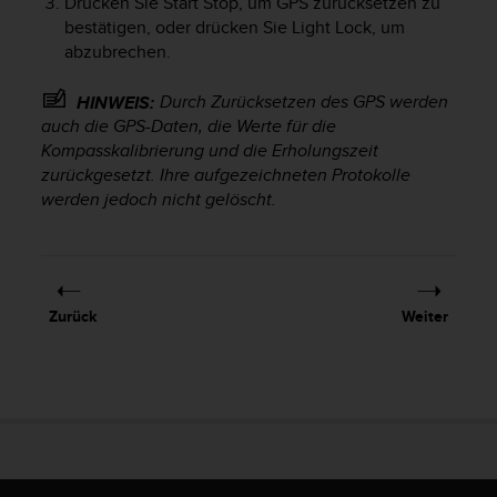
Drücken Sie
Start Stop
, um GPS zurücksetzen zu
G
bestätigen, oder drücken Sie
Light Lock
, um
)
abzubrechen.
2
.
Durch Zurücksetzen des GPS werden
HINWEIS:
0
auch die GPS-Daten, die Werte für die
s
Kompasskalibrierung und die Erholungszeit
o
zurückgesetzt. Ihre aufgezeichneten Protokolle
w
i
werden jedoch nicht gelöscht.
e
d
e
r
E
Zurück
Weiter
r
f
ü
l
l
u
n
g