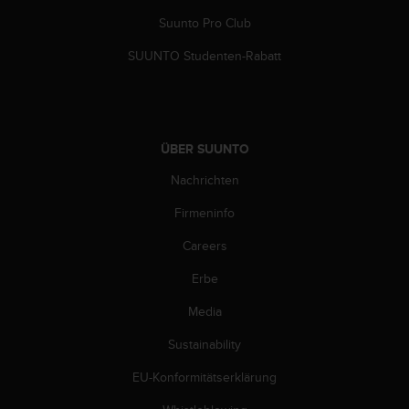
b
Suunto Pro Club
l
e
SUUNTO Studenten-Rabatt
m
e
m
i
t
ÜBER SUUNTO
d
e
Nachrichten
m
Z
Firmeninfo
u
Careers
g
r
Erbe
i
f
Media
f
a
Sustainability
u
f
EU-Konformitätserklärung
I