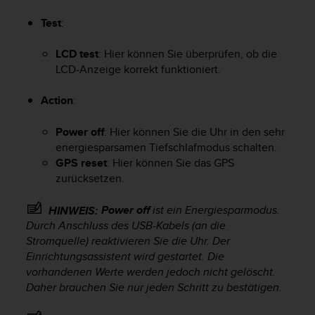
t
Test
:
e
m
i
LCD test
: Hier können Sie überprüfen, ob die
t
LCD-Anzeige korrekt funktioniert.
d
e
Action
:
n
W
Power off
: Hier können Sie die Uhr in den sehr
e
energiesparsamen Tiefschlafmodus schalten.
b
GPS reset
: Hier können Sie das GPS
C
zurücksetzen.
o
n
t
Power off
ist ein Energiesparmodus.
HINWEIS:
e
Durch Anschluss des USB-Kabels (an die
n
Stromquelle) reaktivieren Sie die Uhr. Der
t
Einrichtungsassistent wird gestartet. Die
A
vorhandenen Werte werden jedoch nicht gelöscht.
c
Daher brauchen Sie nur jeden Schritt zu bestätigen.
c
e