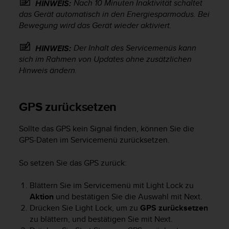
Nach 10 Minuten Inaktivität schaltet
HINWEIS:
s
s
das Gerät automatisch in den Energiesparmodus. Bei
i
Bewegung wird das Gerät wieder aktiviert.
b
i
Der Inhalt des Servicemenüs kann
HINWEIS:
l
sich im Rahmen von Updates ohne zusätzlichen
i
Hinweis ändern.
t
y
G
GPS zurücksetzen
u
i
d
Sollte das GPS kein Signal finden, können Sie die
e
GPS-Daten im Servicemenü zurücksetzen.
l
i
So setzen Sie das GPS zurück:
n
e
Blättern Sie im Servicemenü mit
Light Lock
zu
s
Aktion
und bestätigen Sie die Auswahl mit
Next
.
(
Drücken Sie
Light Lock
, um zu
GPS zurücksetzen
W
C
zu blättern, und bestätigen Sie mit
Next
.
A