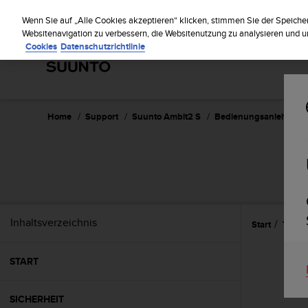
S
Regist
u
Wenn Sie auf „Alle Cookies akzeptieren“ klicken, stimmen Sie der Speiche
u
Websitenavigation zu verbessern, die Websitenutzung zu analysieren und
Cookies
Datenschutzrichtlinie
n
t
o
s
t
r
Home
Support
Suunto Ambit2 S
Bedienungsanleitung -
e
b
t
d
i
e
K
Inhaltsverzeichnis
Start
Techn
o
n
f
START
o
r
m
SICHERHEIT