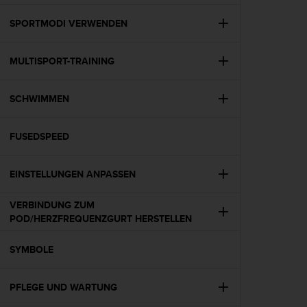
t
e
SPORTMODI VERWENDEN
m
i
MULTISPORT-TRAINING
t
d
e
SCHWIMMEN
n
W
e
FUSEDSPEED
b
C
o
EINSTELLUNGEN ANPASSEN
n
t
VERBINDUNG ZUM
e
POD/HERZFREQUENZGURT HERSTELLEN
n
t
SYMBOLE
A
c
c
PFLEGE UND WARTUNG
e