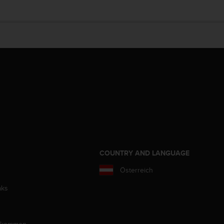
COUNTRY AND LANGUAGE
Österreich
aks
llkommen