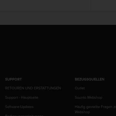
G
)
2
.
0
s
o
w
i
e
d
e
r
E
r
SUPPORT
BEZUGSQUELLEN
f
ü
RETOUREN UND ERSTATTUNGEN
Outlet
l
Support - Hauptseite
Suunto Webshop
l
u
Software-Updates
Häufig gestellte Fragen 
n
Webshop
g
Bedienungsanleitungen