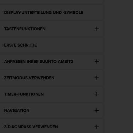
i
t
ä
DISPLAY-UNTERTEILUNG UND -SYMBOLE
t
s
TASTENFUNKTIONEN
s
t
u
ERSTE SCHRITTE
f
e
A
ANPASSEN IHRER SUUNTO AMBIT2
A
d
i
ZEITMODUS VERWENDEN
e
s
TIMER-FUNKTIONEN
e
r
W
NAVIGATION
e
b
s
3-D-KOMPASS VERWENDEN
i