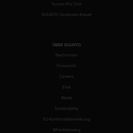
w
Suunto Pro Club
e
i
SUUNTO Studenten-Rabatt
t
e
r
e
r
ÜBER SUUNTO
Z
Nachrichten
u
g
Firmeninfo
ä
n
Careers
g
l
Erbe
i
c
Media
h
Sustainability
k
e
EU-Konformitätserklärung
i
t
Whistleblowing