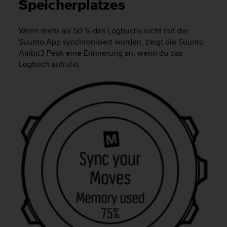
i
Speicherplatzes
t
ä
Wenn mehr als 50 % des Logbuchs nicht mit der
t
Suunto App synchronisiert wurden, zeigt die
Suunto
s
s
Ambit3 Peak
eine Erinnerung an, wenn du das
t
Logbuch aufrufst.
u
f
e
A
A
d
i
e
s
e
r
W
e
b
s
i