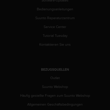
Software-Updates
G
)
Bedienungsanleitungen
2
Suunto Reparaturzentrum
.
0
Service Center
s
o
Tutorial Tuesday
w
i
Kontaktieren Sie uns
e
d
e
r
E
BEZUGSQUELLEN
r
f
Outlet
ü
Suunto Webshop
l
l
Häufig gestellte Fragen zum Suunto Webshop
u
n
Allgemeinen Geschäftsbedingungen
g