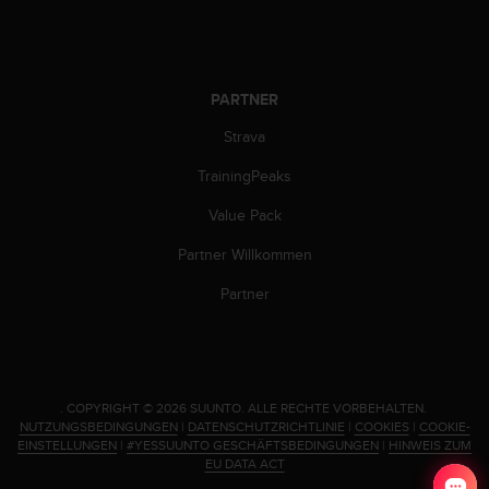
s
n
o
r
m
PARTNER
e
n
Strava
a
n
TrainingPeaks
.
Value Pack
S
o
Partner Willkommen
l
l
Partner
t
e
s
t
d
.
COPYRIGHT © 2026 SUUNTO.
ALLE RECHTE VORBEHALTEN.
u
NUTZUNGSBEDINGUNGEN
|
DATENSCHUTZRICHTLINIE
|
COOKIES
|
COOKIE-
P
EINSTELLUNGEN
|
#YESSUUNTO GESCHÄFTSBEDINGUNGEN
|
HINWEIS ZUM
r
EU DATA ACT
o