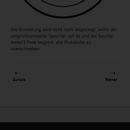
t
e
m
i
t
Die Erinnerung wird nicht mehr angezeigt, wenn der
d
unsynchronisierte Speicher voll ist und die
Suunto
e
Ambit3 Peak
beginnt, alte Protokolle zu
n
überschreiben.
W
e
b
C
o
n
Zurück
Weiter
t
e
n
t
A
c
c
e