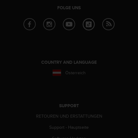
s
FOLGE UNS
s
i
b
i
l
i
t
y
G
COUNTRY AND LANGUAGE
u
i
Österreich
d
e
l
i
n
SUPPORT
e
s
RETOUREN UND ERSTATTUNGEN
(
W
Support - Hauptseite
C
A