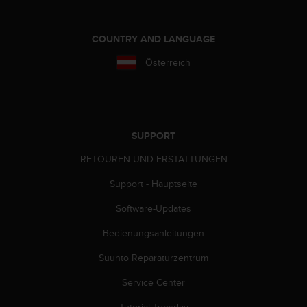
G
)
2
COUNTRY AND LANGUAGE
.
Österreich
0
s
o
w
i
e
SUPPORT
d
RETOUREN UND ERSTATTUNGEN
e
r
Support - Hauptseite
E
r
Software-Updates
f
ü
Bedienungsanleitungen
l
Suunto Reparaturzentrum
l
u
Service Center
n
g