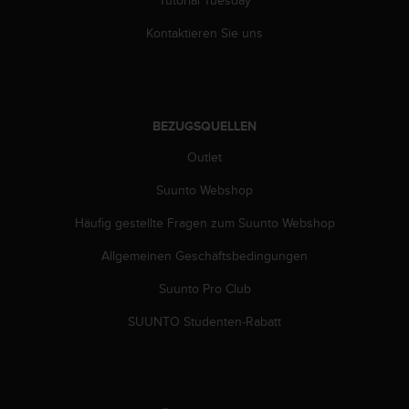
Tutorial Tuesday
w
e
Kontaktieren Sie uns
i
t
e
r
e
BEZUGSQUELLEN
r
Z
Outlet
u
Suunto Webshop
g
ä
Häufig gestellte Fragen zum Suunto Webshop
n
g
Allgemeinen Geschäftsbedingungen
l
i
Suunto Pro Club
c
h
SUUNTO Studenten-Rabatt
k
e
i
t