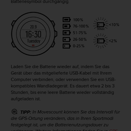
Batteriesymbol durchgängig.
t
e
m
i
t
d
e
n
W
e
b
Laden Sie die Batterie wieder auf, indem Sie das
C
Gerät über das mitgelieferte USB-Kabel mit Ihrem
o
Computer verbinden, oder verwenden Sie ein USB-
n
kompatibles Wandladegerät. Es dauert etwa 2 bis 3
t
e
Stunden, bis eine leere Batterie wieder vollständig
n
aufgeladen ist.
t
A
In Movescount können Sie das Intervall für
TIPP:
c
die GPS-Ortung verändern, das in Ihren Sportmodi
c
festgelegt ist, um die Batterienutzungsdauer zu
e