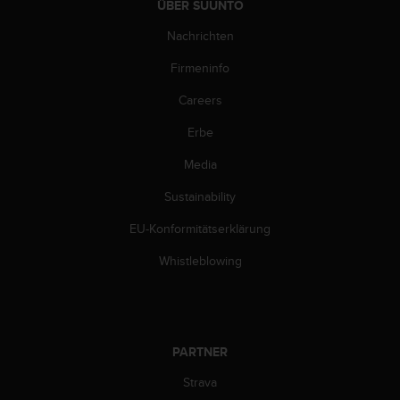
s
ÜBER SUUNTO
n
Nachrichten
o
r
Firmeninfo
m
e
Careers
n
a
Erbe
n
.
Media
S
Sustainability
o
l
EU-Konformitätserklärung
l
t
Whistleblowing
e
s
t
d
u
PARTNER
P
r
Strava
o