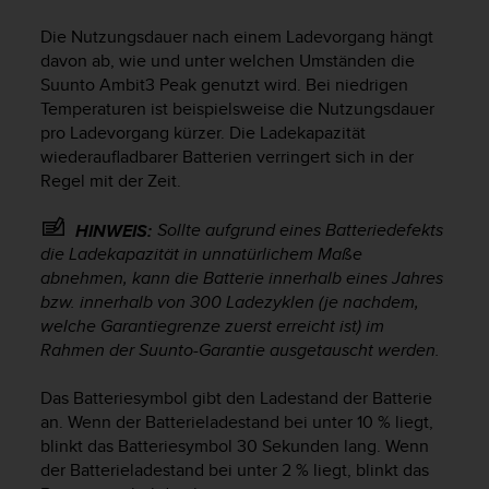
i
t
Die Nutzungsdauer nach einem Ladevorgang hängt
ä
davon ab, wie und unter welchen Umständen die
t
Suunto Ambit3 Peak
genutzt wird. Bei niedrigen
s
Temperaturen ist beispielsweise die Nutzungsdauer
s
pro Ladevorgang kürzer. Die Ladekapazität
t
u
wiederaufladbarer Batterien verringert sich in der
f
Regel mit der Zeit.
e
A
Sollte aufgrund eines Batteriedefekts
HINWEIS:
A
die Ladekapazität in unnatürlichem Maße
d
abnehmen, kann die Batterie innerhalb eines Jahres
i
bzw. innerhalb von 300 Ladezyklen (je nachdem,
e
welche Garantiegrenze zuerst erreicht ist) im
s
Rahmen der Suunto-Garantie ausgetauscht werden.
e
r
W
Das Batteriesymbol gibt den Ladestand der Batterie
e
an. Wenn der Batterieladestand bei unter 10 % liegt,
b
blinkt das Batteriesymbol 30 Sekunden lang. Wenn
s
der Batterieladestand bei unter 2 % liegt, blinkt das
i