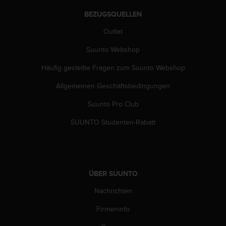
s
n
BEZUGSQUELLEN
o
r
Outlet
m
Suunto Webshop
e
n
Häufig gestellte Fragen zum Suunto Webshop
a
n
Allgemeinen Geschäftsbedingungen
.
S
Suunto Pro Club
o
l
SUUNTO Studenten-Rabatt
l
t
e
s
t
ÜBER SUUNTO
d
Nachrichten
u
P
Firmeninfo
r
o