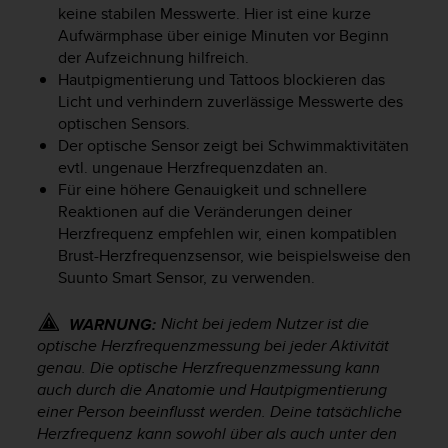
keine stabilen Messwerte. Hier ist eine kurze
t
e
Aufwärmphase über einige Minuten vor Beginn
m
der Aufzeichnung hilfreich.
i
Hautpigmentierung und Tattoos blockieren das
t
Licht und verhindern zuverlässige Messwerte des
d
optischen Sensors.
e
Der optische Sensor zeigt bei Schwimmaktivitäten
n
evtl. ungenaue Herzfrequenzdaten an.
W
Für eine höhere Genauigkeit und schnellere
e
Reaktionen auf die Veränderungen deiner
b
Herzfrequenz empfehlen wir, einen kompatiblen
C
o
Brust-Herzfrequenzsensor, wie beispielsweise den
n
Suunto Smart Sensor, zu verwenden.
t
e
Nicht bei jedem Nutzer ist die
WARNUNG:
n
optische Herzfrequenzmessung bei jeder Aktivität
t
genau. Die optische Herzfrequenzmessung kann
A
auch durch die Anatomie und Hautpigmentierung
c
einer Person beeinflusst werden. Deine tatsächliche
c
Herzfrequenz kann sowohl über als auch unter den
e