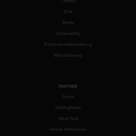
Careers
b
l
Erbe
e
m
Media
e
Sustainability
m
i
EU-Konformitätserklärung
t
d
Whistleblowing
e
m
Z
u
g
PARTNER
r
i
Strava
f
f
TrainingPeaks
a
Value Pack
u
f
Partner Willkommen
I