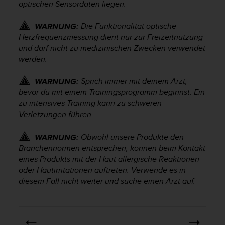
s
optischen Sensordaten liegen.
s
i
Die Funktionalität optische
WARNUNG:
b
Herzfrequenzmessung dient nur zur Freizeitnutzung
i
und darf nicht zu medizinischen Zwecken verwendet
l
werden.
i
t
Sprich immer mit deinem Arzt,
WARNUNG:
y
bevor du mit einem Trainingsprogramm beginnst. Ein
G
zu intensives Training kann zu schweren
u
i
Verletzungen führen.
d
e
Obwohl unsere Produkte den
WARNUNG:
l
Branchennormen entsprechen, können beim Kontakt
i
eines Produkts mit der Haut allergische Reaktionen
n
oder Hautirritationen auftreten. Verwende es in
e
diesem Fall nicht weiter und suche einen Arzt auf.
s
(
W
C
A