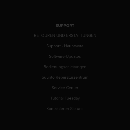
w
e
i
t
SUPPORT
e
r
RETOUREN UND ERSTATTUNGEN
e
r
Support - Hauptseite
Z
u
Software-Updates
g
ä
Bedienungsanleitungen
n
Suunto Reparaturzentrum
g
l
Service Center
i
c
Tutorial Tuesday
h
k
Kontaktieren Sie uns
e
i
t