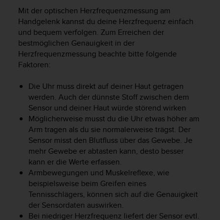
i
Mit der optischen Herzfrequenzmessung am
t
ä
Handgelenk kannst du deine Herzfrequenz einfach
t
und bequem verfolgen. Zum Erreichen der
s
bestmöglichen Genauigkeit in der
s
Herzfrequenzmessung beachte bitte folgende
t
Faktoren:
u
f
Die Uhr muss direkt auf deiner Haut getragen
e
werden. Auch der dünnste Stoff zwischen dem
A
Sensor und deiner Haut würde störend wirken
A
Möglicherweise musst du die Uhr etwas höher am
d
i
Arm tragen als du sie normalerweise trägst. Der
e
Sensor misst den Blutfluss über das Gewebe. Je
s
mehr Gewebe er abtasten kann, desto besser
e
kann er die Werte erfassen.
r
Armbewegungen und Muskelreflexe, wie
W
beispielsweise beim Greifen eines
e
Tennisschlägers, können sich auf die Genauigkeit
b
der Sensordaten auswirken.
s
Bei niedriger Herzfrequenz liefert der Sensor evtl.
i