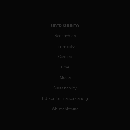
G
)
2
.
ÜBER SUUNTO
0
s
Nachrichten
o
w
Firmeninfo
i
Careers
e
d
Erbe
e
r
Media
E
r
Sustainability
f
ü
EU-Konformitätserklärung
l
Whistleblowing
l
u
n
g