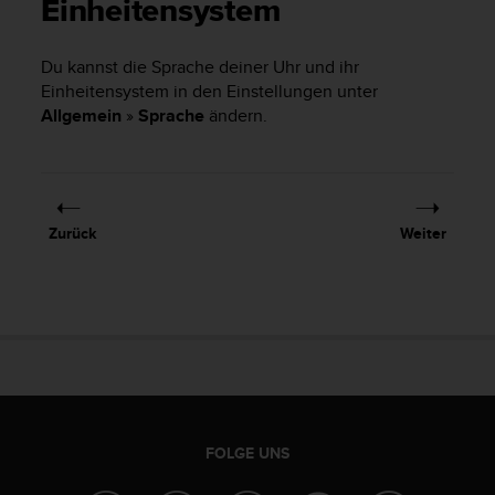
i
Einheitensystem
t
ä
Du kannst die Sprache deiner Uhr und ihr
t
Einheitensystem in den Einstellungen unter
s
s
Allgemein
»
Sprache
ändern.
t
u
f
e
A
Zurück
Weiter
A
d
i
e
s
e
r
W
e
b
FOLGE UNS
s
i