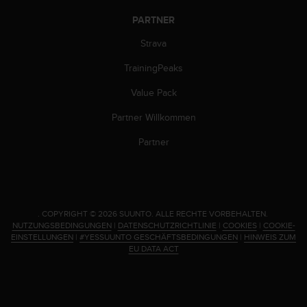
w
PARTNER
e
i
Strava
t
e
TrainingPeaks
r
e
Value Pack
r
Z
Partner Willkommen
u
Partner
g
ä
n
g
l
i
.
COPYRIGHT © 2026 SUUNTO.
ALLE RECHTE VORBEHALTEN.
c
NUTZUNGSBEDINGUNGEN
|
DATENSCHUTZRICHTLINIE
|
COOKIES
|
COOKIE-
EINSTELLUNGEN
|
#YESSUUNTO GESCHÄFTSBEDINGUNGEN
|
HINWEIS ZUM
h
EU DATA ACT
k
e
i
t