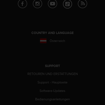
t
e
m
i
t
d
e
COUNTRY AND LANGUAGE
n
W
Österreich
e
b
C
o
n
SUPPORT
t
e
RETOUREN UND ERSTATTUNGEN
n
Support - Hauptseite
t
A
Software-Updates
c
c
Bedienungsanleitungen
e