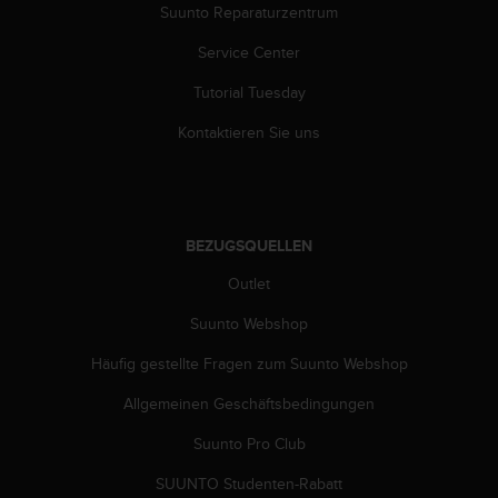
s
Suunto Reparaturzentrum
s
i
Service Center
b
Tutorial Tuesday
i
l
Kontaktieren Sie uns
i
t
y
G
u
BEZUGSQUELLEN
i
d
Outlet
e
l
Suunto Webshop
i
n
Häufig gestellte Fragen zum Suunto Webshop
e
Allgemeinen Geschäftsbedingungen
s
(
Suunto Pro Club
W
C
SUUNTO Studenten-Rabatt
A