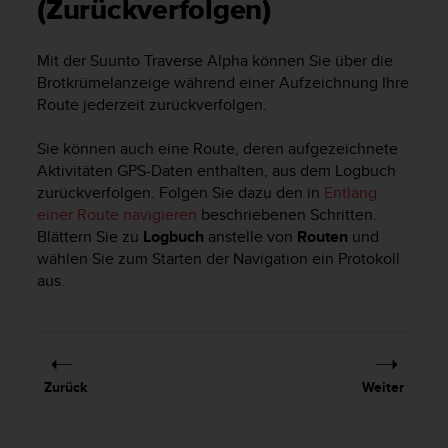
i
(Zurückverfolgen)
t
ä
Mit der
Suunto Traverse Alpha
können Sie über die
t
Brotkrümelanzeige während einer Aufzeichnung Ihre
s
s
Route jederzeit zurückverfolgen.
t
u
Sie können auch eine Route, deren aufgezeichnete
f
Aktivitäten GPS-Daten enthalten, aus dem Logbuch
e
zurückverfolgen. Folgen Sie dazu den in
Entlang
A
einer Route navigieren
beschriebenen Schritten.
A
Blättern Sie zu
Logbuch
anstelle von
Routen
und
d
wählen Sie zum Starten der Navigation ein Protokoll
i
aus.
e
s
e
r
W
e
Zurück
Weiter
b
s
i