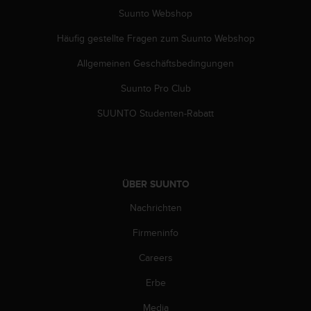
G
Suunto Webshop
)
Häufig gestellte Fragen zum Suunto Webshop
2
.
Allgemeinen Geschäftsbedingungen
0
s
Suunto Pro Club
o
w
SUUNTO Studenten-Rabatt
i
e
d
e
r
ÜBER SUUNTO
E
r
Nachrichten
f
Firmeninfo
ü
l
Careers
l
u
Erbe
n
g
Media