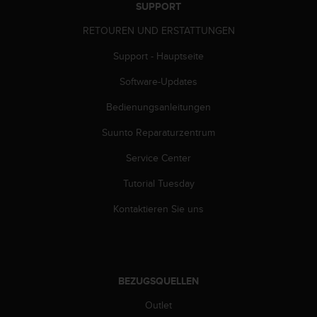
s
SUPPORT
s
RETOUREN UND ERSTATTUNGEN
i
b
Support - Hauptseite
i
l
Software-Updates
i
t
Bedienungsanleitungen
y
G
Suunto Reparaturzentrum
u
Service Center
i
d
Tutorial Tuesday
e
l
Kontaktieren Sie uns
i
n
e
s
(
BEZUGSQUELLEN
W
C
Outlet
A