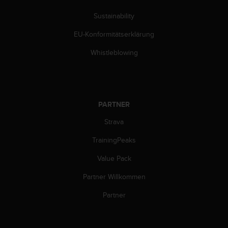
w
e
Sustainability
i
EU-Konformitätserklärung
t
e
Whistleblowing
r
e
r
Z
u
PARTNER
g
ä
Strava
n
g
TrainingPeaks
l
i
Value Pack
c
Partner Willkommen
h
k
Partner
e
i
t