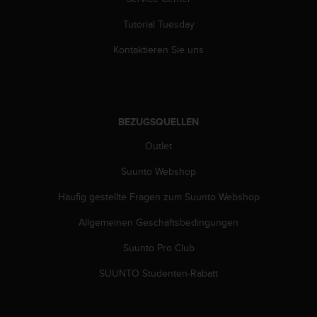
b
l
Tutorial Tuesday
e
Kontaktieren Sie uns
m
e
m
i
t
BEZUGSQUELLEN
d
e
Outlet
m
Z
Suunto Webshop
u
g
Häufig gestellte Fragen zum Suunto Webshop
r
i
Allgemeinen Geschäftsbedingungen
f
Suunto Pro Club
f
a
SUUNTO Studenten-Rabatt
u
f
I