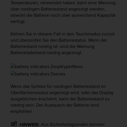
Temperaturen, verwendet haben, kann eine Warnung
G
über niedrigen Batteriestand angezeigt werden,
)
obwohl die Batterie noch über ausreichend Kapazität
2
verfügt.
.
0
s
Kehren Sie in diesem Fall in den Tauchmodus zurück
o
und überprüfen Sie den Batteriestatus. Wenn der
w
Batteriestand niedrig ist, wird die Warnung
i
Batterieladestand niedrig angezeigt.
e
d
e
r
E
r
Wenn das Symbol für niedrigen Batteriestand im
f
Oberflächenmodus angezeigt wird, oder das Display
ü
ausgeblichen erscheint, kann der Batteriestand zu
l
niedrig sein. Der Austausch der Batterie wird
l
empfohlen.
u
n
Aus Sicherheitsgründen können
g
HINWEIS: