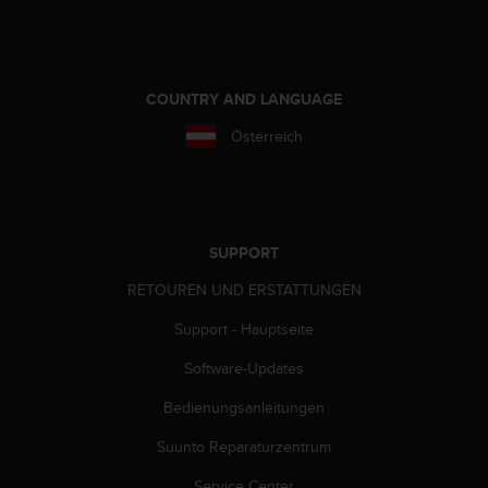
s
n
o
r
m
COUNTRY AND LANGUAGE
e
n
Österreich
a
n
.
S
o
SUPPORT
l
l
RETOUREN UND ERSTATTUNGEN
t
e
Support - Hauptseite
s
Software-Updates
t
d
Bedienungsanleitungen
u
P
Suunto Reparaturzentrum
r
o
Service Center