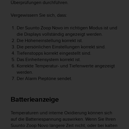
s
Überprüfungen durchführen.
s
i
Vergewissern Sie sich, dass:
b
i
Der
Suunto Zoop Novo
im richtigen Modus ist und
l
die Displays vollständig angezeigt werden.
i
Die Höheneinstellung korrekt ist.
t
Die persönlichen Einstellungen korrekt sind.
y
Tiefenstopps korrekt eingestellt sind.
G
u
Das Einheitensystem korrekt ist.
i
Korrekte Temperatur- und Tiefenwerte angezeigt
d
werden.
e
Der Alarm Pieptöne sendet.
l
i
n
Batterieanzeige
e
s
(
Temperaturen und interne Oxidierung können sich
W
auf die Batteriespannung auswirken. Wenn Sie Ihren
C
Suunto Zoop Novo
längere Zeit nicht, oder bei kalten
A