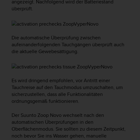
angezeigt. Nachfolgend wird der Batteriestand
t
überprüft.
e
m
i
t
d
Die automatische Überprüfung zwischen
e
aufeinanderfolgenden Tauchgängen überprüft auch
n
die aktuelle Gewebesättigung.
W
e
b
C
o
Es wird dringend empfohlen, vor Antritt einer
n
Tauchreise auf den Tauchmodus umzuschalten, um
t
sicherzustellen, dass alle Funktionalitäten
e
ordnungsgemäß funktionieren.
n
t
Der
Suunto Zoop Novo
wechselt nach den
A
automatischen Überprüfungen in den
c
Oberflächenmodus. Sie sollten zu diesem Zeitpunkt,
c
noch bevor Sie ins Wasser gehen, manuelle
e