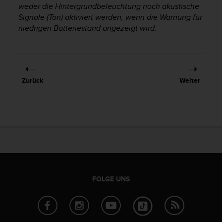
w
weder die Hintergrundbeleuchtung noch akustische
e
Signale (Ton) aktiviert werden, wenn die Warnung für
i
niedrigen Batteriestand angezeigt wird.
t
e
r
e
r
Zurück
Weiter
Z
u
g
ä
n
g
l
i
c
h
FOLGE UNS
k
e
i
t