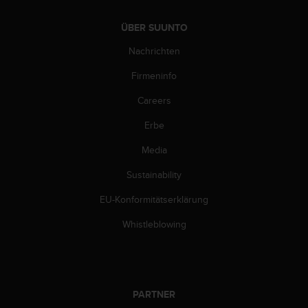
n
f
ÜBER SUUNTO
o
r
Nachrichten
m
a
Firmeninfo
t
i
Careers
o
Erbe
n
e
Media
n
a
Sustainability
u
f
EU-Konformitätserklärung
d
i
Whistleblowing
e
s
e
r
W
PARTNER
e