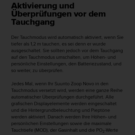
i
Aktivierung und
t
Überprüfungen vor dem
ä
t
Tauchgang
s
s
t
Der Tauchmodus wird automatisch aktiviert, wenn Sie
u
tiefer als 1,2 m tauchen, es sei denn er wurde
f
ausgeschaltet. Sie sollten jedoch vor dem Tauchgang
e
auf den Tauchmodus umschalten, um Höhen- und
A
persönliche Einstellungen, den Batteriezustand, und
A
so weiter, zu überprüfen.
d
i
Jedes Mal, wenn Ihr
Suunto Zoop Novo
in den
e
Tauchmodus versetzt wird, werden eine ganze Reihe
s
automatischer Überprüfungen durchgeführt. Alle
e
r
grafischen Displayelemente werden eingeschaltet
W
und die Hintergrundbeleuchtung und Pieptöne
e
werden aktiviert. Danach werden Ihre Höhen- und
b
persönlichen Einstellungen sowie die maximale
s
Tauchtiefe (MOD), der Gasinhalt und die PO
-Werte
2
i