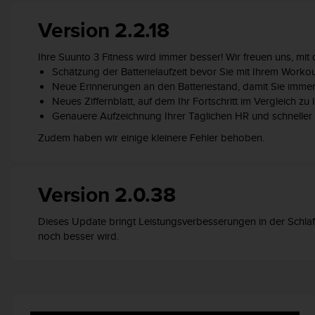
b
Version 2.2.18
l
e
m
Ihre Suunto 3 Fitness wird immer besser! Wir freuen uns, m
e
Schätzung der Batterielaufzeit bevor Sie mit Ihrem Worko
m
Neue Erinnerungen an den Batteriestand, damit Sie immer 
i
Neues Ziffernblatt, auf dem Ihr Fortschritt im Vergleich z
t
Genauere Aufzeichnung Ihrer Täglichen HR und schneller
d
e
Zudem haben wir einige kleinere Fehler behoben.
m
Z
u
Version 2.0.38
g
r
i
Dieses Update bringt Leistungsverbesserungen in der Schlafa
f
noch besser wird.
f
a
u
f
I