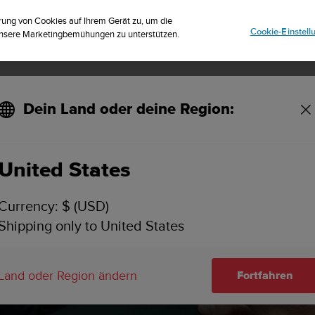
riere dich für den Newsletter und erhalte 5% Rabatt
| Kostenlose Re
rung von Cookies auf Ihrem Gerät zu, um die
Cookie-Einstel
 unsere Marketingbemühungen zu unterstützen.
Dein Land oder deine Region:
ess Software-Updates
United States
Currency: $ (USD)
Shipping only to United States
Land oder Region ändern
Fortfahren