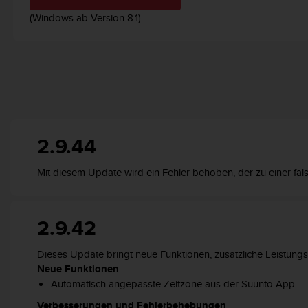
s
(Windows ab Version 8.1)
s
i
b
i
l
i
t
y
G
2.9.44
u
i
d
Mit diesem Update wird ein Fehler behoben, der zu einer fal
e
l
i
2.9.42
n
e
s
Dieses Update bringt neue Funktionen, zusätzliche Leistun
(
Neue Funktionen
W
Automatisch angepasste Zeitzone aus der Suunto App
C
Verbesserungen und Fehlerbehebungen
A