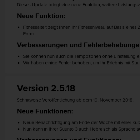
w
Dieses Update bringt eine neue Funktion, weitere Leistun
e
Neue Funktion:
i
t
Fitnessalter: zeigt Ihnen Ihr Fitnessniveau auf Basis eines 
e
Form.
r
e
Verbesserungen und Fehlerbehebunge
r
Z
Sie können nun auch die Tempozonen ohne Einstellung ein
u
Wir haben einige Fehler behoben, um Ihr Erlebnis mit Suu
g
ä
n
g
Version 2.5.18
l
i
Schrittweise Veröffentlichung ab dem 19. November 2018.
c
Neue Funktionen:
h
k
e
Neue Benachrichtigung am Ende der Woche mit einer kur
i
Nun kann in Ihrer Suunto 3 auch Hebräisch als Sprache 
t