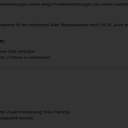
gsverbesserungen sowie einige Problembehebungen (wir haben nachst
Zielwerts für ein bestimmtes Alter. Beispielsweise wenn Sie 36 Jahre alt 
n:
es Ziels verfolgen
nto 3 Fitness zu verbessern
zen Zusammenfassung Ihres Trainings.
ausgewählt werden.