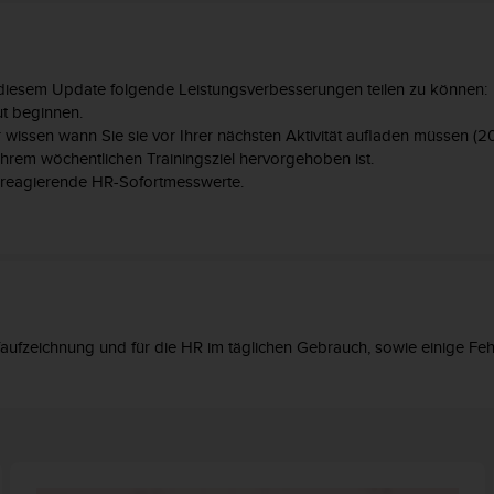
it diesem Update folgende Leistungsverbesserungen teilen zu können:
ut beginnen.
wissen wann Sie sie vor Ihrer nächsten Aktivität aufladen müssen (2
u Ihrem wöchentlichen Trainingsziel hervorgehoben ist.
 reagierende HR-Sofortmesswerte.
ufzeichnung und für die HR im täglichen Gebrauch, sowie einige Fehl