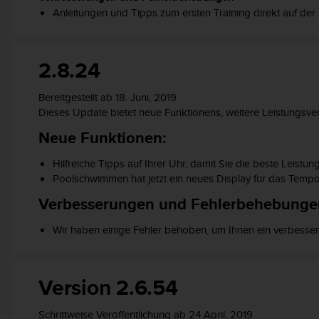
Anleitungen und Tipps zum ersten Training direkt auf der 
G
)
2
.
2.8.24
0
s
Bereitgestellt ab 18. Juni
, 2019
o
Dieses Update bietet
neue Funktionen
s
, weitere Leistungsv
w
i
Neue Funktionen:
e
d
Hilfreiche Tipps auf Ihrer Uhr, damit Sie
die
beste Leistun
e
Poolschwimmen hat jetzt ein neues Display für das Temp
r
E
Verbesserungen und Fehlerbehebunge
r
f
W
ir haben einige Fehler behoben, um Ihnen ein verbessert
ü
l
l
Version 2.6.54
u
n
g
Schrittweise Veröffentlichung ab 24 April, 2019