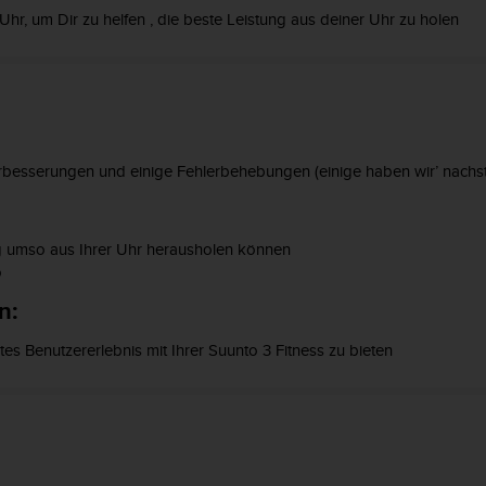
Uhr, um Dir zu helfen , die beste Leistung aus deiner Uhr zu holen
erbesserungen und einige Fehlerbehebungen (einige haben wir’ nachst
g
umso
aus Ihrer Uhr
herausholen können
o
n:
es Benutzererlebnis mit Ihrer Suunto 3 Fitness zu bieten