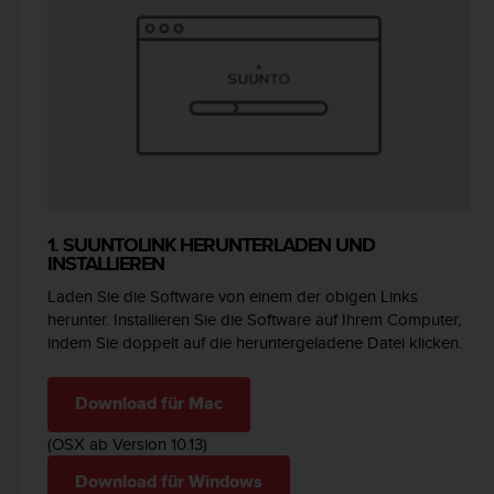
t
e
m
i
t
d
e
n
W
e
b
1. SUUNTOLINK HERUNTERLADEN UND
C
INSTALLIEREN
o
Laden Sie die Software von einem der obigen Links
n
herunter. Installieren Sie die Software auf Ihrem Computer,
t
indem Sie doppelt auf die heruntergeladene Datei klicken.
e
n
t
Download für Mac
A
c
(OSX ab Version 10.13)
c
e
Download für Windows