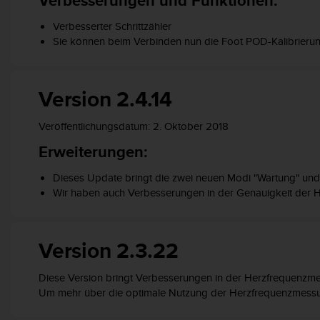
Verbesserungen und Funktionen:
s
n
Verbesserter Schrittzähler
o
Sie können beim Verbinden nun die Foot POD-Kalibrierun
r
m
e
n
Version 2.4.14
a
n
Veröffentlichungsdatum: 2. Oktober 2018
.
S
Erweiterungen:
o
l
Dieses Update bringt die zwei neuen Modi "Wartung" und 
l
Wir haben auch Verbesserungen in der Genauigkeit der 
t
e
s
Version 2.3.22
t
d
u
Diese Version bringt Verbesserungen in der Herzfrequenzm
P
Um mehr über die optimale Nutzung der Herzfrequenzmessu
r
o