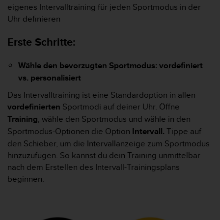
i
eigenes Intervalltraining für jeden Sportmodus in der
t
Uhr definieren
ä
t
Erste Schritte:
s
s
t
Wähle den bevorzugten Sportmodus: vordefiniert
u
vs. personalisiert
f
e
Das Intervalltraining ist eine Standardoption in allen
A
vordefinierten
Sportmodi auf deiner Uhr. Öffne
A
Training
, wähle den Sportmodus und wähle in den
d
i
Sportmodus-Optionen die Option
Intervall.
Tippe auf
e
den Schieber, um die Intervallanzeige zum Sportmodus
s
hinzuzufügen. So kannst du dein Training unmittelbar
e
nach dem Erstellen des Intervall-Trainingsplans
r
W
beginnen.
e
b
s
i