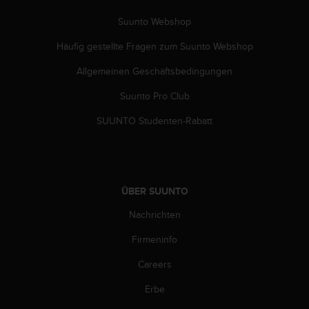
b
Suunto Webshop
s
i
Häufig gestellte Fragen zum Suunto Webshop
t
e
Allgemeinen Geschäftsbedingungen
h
a
Suunto Pro Club
b
SUUNTO Studenten-Rabatt
e
n
,
k
o
n
ÜBER SUUNTO
t
Nachrichten
a
k
Firmeninfo
t
i
Careers
e
r
Erbe
e