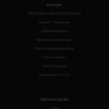
n
SUPPORT
f
o
RETOUREN UND ERSTATTUNGEN
r
m
Support - Hauptseite
a
t
Software-Updates
i
Bedienungsanleitungen
o
n
Suunto Reparaturzentrum
e
n
Service Center
a
u
Tutorial Tuesday
f
d
Kontaktieren Sie uns
i
e
s
e
r
BEZUGSQUELLEN
W
Outlet
e