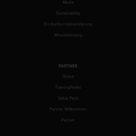
Media
b
i
Sustainability
t
t
EU-Konformitätserklärung
e
d
Whistleblowing
e
n
K
u
n
PARTNER
d
e
Strava
n
TrainingPeaks
d
i
Value Pack
e
n
Partner Willkommen
s
t
Partner
i
n