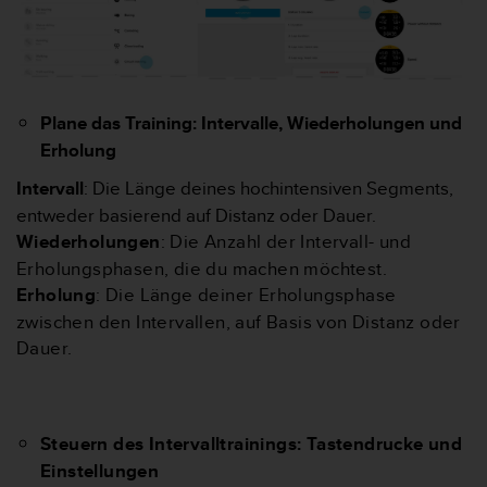
G
)
2
.
0
Plane das Training: Intervalle, Wiederholungen und
s
Erholung
o
w
Intervall
: Die Länge deines hochintensiven Segments,
i
entweder basierend auf Distanz oder Dauer.
e
d
Wiederholungen
: Die Anzahl der Intervall- und
e
Erholungsphasen, die du machen möchtest.
r
Erholung
: Die Länge deiner Erholungsphase
E
zwischen den Intervallen, auf Basis von Distanz oder
r
f
Dauer.
ü
l
l
u
Steuern des Intervalltrainings: Tastendrucke und
n
Einstellungen
g