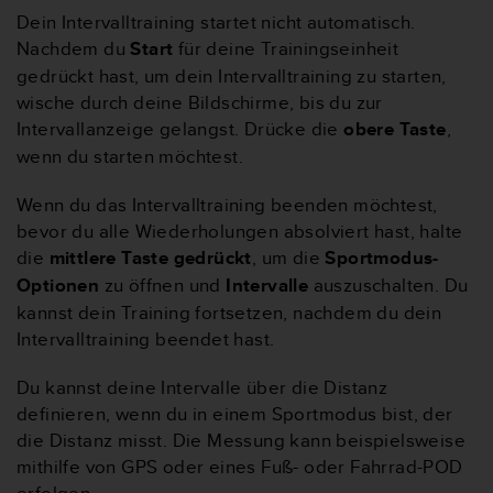
w
Dein Intervalltraining startet nicht automatisch.
e
Nachdem du
Start
für deine Trainingseinheit
i
gedrückt hast, um dein Intervalltraining zu starten,
t
e
wische durch deine Bildschirme, bis du zur
r
Intervallanzeige gelangst. Drücke die
obere Taste
,
e
wenn du starten möchtest.
r
Z
Wenn du das Intervalltraining beenden möchtest,
u
bevor du alle Wiederholungen absolviert hast, halte
g
ä
die
mittlere Taste gedrückt
, um die
Sportmodus-
n
Optionen
zu öffnen und
Intervalle
auszuschalten
.
Du
g
kannst dein Training fortsetzen, nachdem du dein
l
Intervalltraining beendet hast.
i
c
h
Du kannst deine Intervalle über die Distanz
k
definieren, wenn du in einem Sportmodus bist, der
e
die Distanz misst. Die Messung kann beispielsweise
i
mithilfe von GPS oder eines Fuß- oder Fahrrad-POD
t