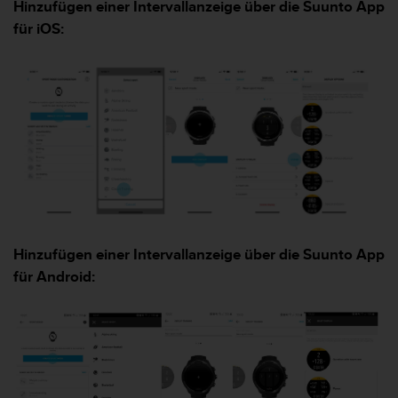
s
Hinzufügen einer Intervallanzeige über die Suunto App
s
für iOS:
i
b
i
l
i
t
y
G
u
i
d
e
Hinzufügen einer Intervallanzeige über die Suunto App
l
i
für Android:
n
e
s
(
W
C
A