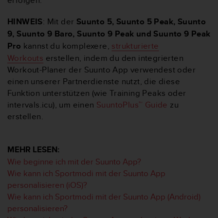
erfolgen.
s
n
o
HINWEIS
: Mit der
Suunto 5, Suunto 5 Peak, Suunto
r
9, Suunto 9 Baro, Suunto 9 Peak und Suunto 9 Peak
m
Pro
kannst du komplexere,
strukturierte
e
Workouts
erstellen, indem du den integrierten
n
a
Workout-Planer der Suunto App verwendest oder
n
einen unserer Partnerdienste nutzt, die diese
.
Funktion unterstützen (wie Training Peaks oder
S
intervals.icu), um einen
SuuntoPlus™ Guide
zu
o
erstellen.
l
l
t
e
MEHR LESEN:
s
Wie beginne ich mit der Suunto App?
t
Wie kann ich Sportmodi mit der Suunto App
d
personalisieren (iOS)?
u
P
Wie kann ich Sportmodi mit der Suunto App (Android)
r
personalisieren?
o