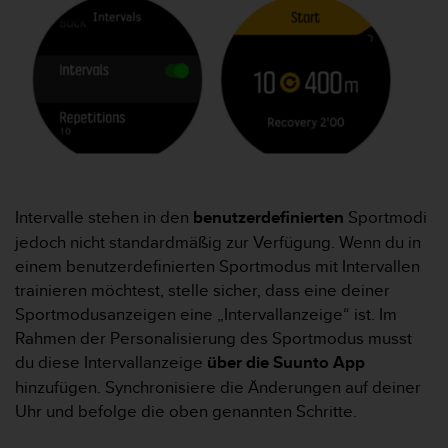
t
e
m
i
t
d
e
n
W
e
b
Intervalle stehen in den
benutzerdefinierten
Sportmodi
C
jedoch nicht standardmäßig zur Verfügung. Wenn du in
o
einem benutzerdefinierten Sportmodus mit Intervallen
n
trainieren möchtest, stelle sicher, dass eine deiner
t
Sportmodusanzeigen eine „Intervallanzeige“ ist. Im
e
n
Rahmen der Personalisierung des Sportmodus musst
t
du diese Intervallanzeige
über die Suunto App
A
hinzufügen. Synchronisiere die Änderungen auf deiner
c
Uhr und befolge die oben genannten Schritte.
c
e