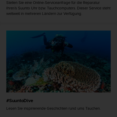
Stellen Sie eine Online-Serviceanfrage für die Reparatur
b
Ihrer/s Suunto Uhr bzw. Tauchcomputers. Dieser Service steht
l
weltweit in mehreren Ländern zur Verfügung.
e
m
e
m
i
t
d
e
m
Z
u
g
r
i
f
f
a
#SuuntoDive
u
f
Lesen Sie inspirierende Geschichten rund ums Tauchen.
I