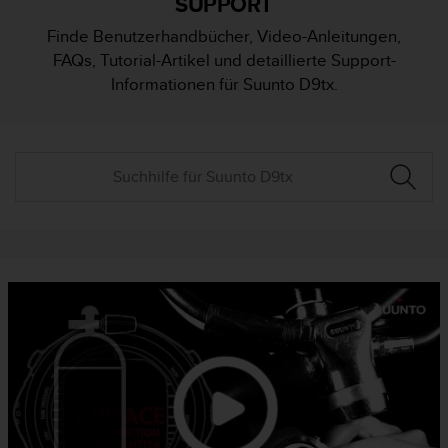
SUPPORT
i
t
Finde Benutzerhandbücher, Video-Anleitungen,
ä
FAQs, Tutorial-Artikel und detaillierte Support-
t
s
Informationen für Suunto D9tx.
s
t
u
f
e
A
A
d
i
e
s
e
r
W
e
b
s
i