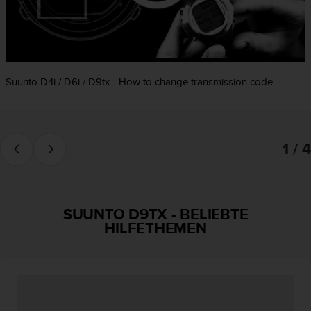
t
e
m
i
t
d
Suunto D4i / D6i / D9tx - How to change transmission code
e
n
W
e
1 / 4
b
C
o
n
t
SUUNTO D9TX
-
BELIEBTE
e
HILFETHEMEN
n
t
A
c
c
e