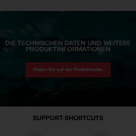
n
f
o
r
m
a
t
DIE TECHNISCHEN DATEN UND WEITERE
i
PRODUKTINFORMATIONEN
o
n
e
n
finden Sie auf der Produktseite.
a
u
f
d
i
e
s
SUPPORT-SHORTCUTS
e
r
W
e