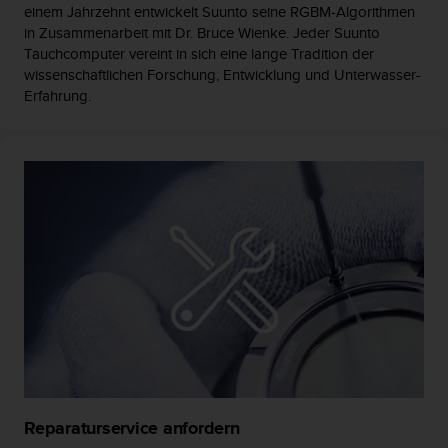
s
einem Jahrzehnt entwickelt Suunto seine RGBM-Algorithmen
n
in Zusammenarbeit mit Dr. Bruce Wienke. Jeder Suunto
o
Tauchcomputer vereint in sich eine lange Tradition der
r
wissenschaftlichen Forschung, Entwicklung und Unterwasser-
m
Erfahrung.
e
n
a
n
.
S
o
l
l
t
e
s
t
d
u
P
r
Reparaturservice anfordern
o