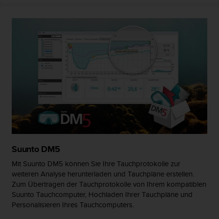
G
)
2
.
0
s
o
w
i
e
d
e
r
E
r
Suunto DM5
f
Mit Suunto DM5 können Sie Ihre Tauchprotokolle zur
ü
weiteren Analyse herunterladen und Tauchpläne erstellen.
l
Zum Übertragen der Tauchprotokolle von Ihrem kompatiblen
l
Suunto Tauchcomputer, Hochladen Ihrer Tauchpläne und
u
n
Personalisieren Ihres Tauchcomputers.
g