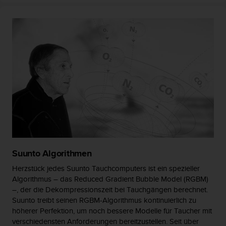
w
e
i
t
e
r
e
r
Z
u
g
ä
n
g
l
Suunto Algorithmen
i
c
Herzstück jedes Suunto Tauchcomputers ist ein spezieller
h
Algorithmus – das Reduced Gradient Bubble Model (RGBM)
k
–, der die Dekompressionszeit bei Tauchgängen berechnet.
e
Suunto treibt seinen RGBM-Algorithmus kontinuierlich zu
i
höherer Perfektion, um noch bessere Modelle für Taucher mit
t
verschiedensten Anforderungen bereitzustellen. Seit über