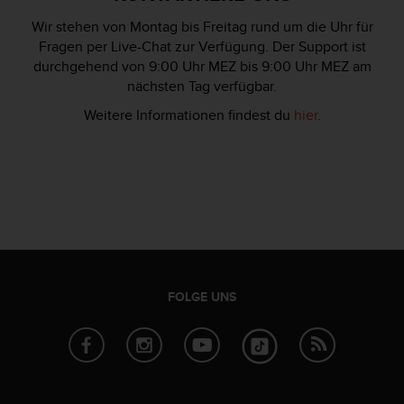
d
e
Wir stehen von Montag bis Freitag rund um die Uhr für
n
Fragen per Live-Chat zur Verfügung. Der Support ist
U
durchgehend von 9:00 Uhr MEZ bis 9:00 Uhr MEZ am
S
nächsten Tag verfügbar.
A
u
Weitere Informationen findest du
hier
.
n
t
e
r
+
1
8
5
5
2
FOLGE UNS
5
8
0
9
0
0