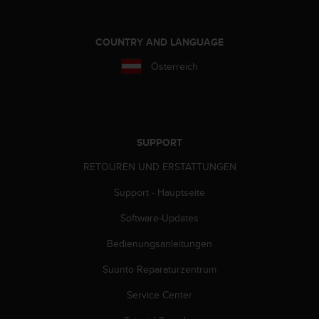
(
g
e
COUNTRY AND LANGUAGE
b
Österreich
ü
h
r
e
n
f
SUPPORT
r
e
RETOUREN UND ERSTATTUNGEN
i
Support - Hauptseite
)
.
Software-Updates
Bedienungsanleitungen
Suunto Reparaturzentrum
Service Center