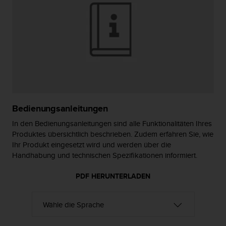
s
s
i
b
i
l
i
t
y
G
u
Bedienungsanleitungen
i
In den Bedienungsanleitungen sind alle Funktionalitäten Ihres
d
e
Produktes übersichtlich beschrieben. Zudem erfahren Sie, wie
l
Ihr Produkt eingesetzt wird und werden über die
i
Handhabung und technischen Spezifikationen informiert.
n
e
PDF HERUNTERLADEN
s
(
W
C
A