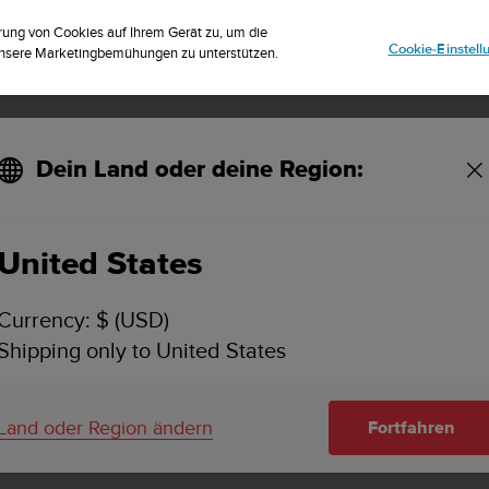
riere dich für den Newsletter und erhalte 5% Rabatt
| Kostenlose Re
rung von Cookies auf Ihrem Gerät zu, um die
Cookie-Einstel
 unsere Marketingbemühungen zu unterstützen.
Dein Land oder deine Region:
United States
SUUNTO ZOOP
SUPPORT
Currency: $ (USD)
Finde Benutzerhandbücher, Video-
Shipping only to United States
Tutorial-Artikel und detaillierte Su
für Suunto Zoop.
Land oder Region ändern
Fortfahren