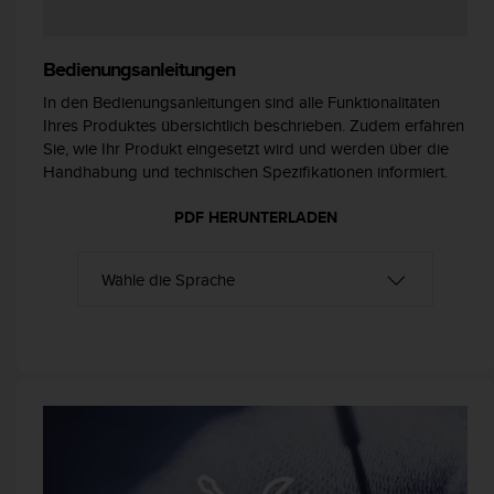
s
s
i
Bedienungsanleitungen
b
i
In den Bedienungsanleitungen sind alle Funktionalitäten
l
Ihres Produktes übersichtlich beschrieben. Zudem erfahren
i
Sie, wie Ihr Produkt eingesetzt wird und werden über die
t
Handhabung und technischen Spezifikationen informiert.
y
G
PDF HERUNTERLADEN
u
i
d
e
l
i
n
e
s
(
W
C
A