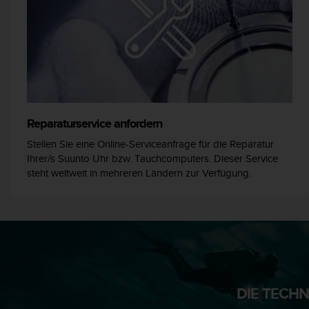
G
)
2
.
0
s
o
w
Reparaturservice anfordern
i
e
Stellen Sie eine Online-Serviceanfrage für die Reparatur
d
Ihrer/s Suunto Uhr bzw. Tauchcomputers. Dieser Service
e
steht weltweit in mehreren Ländern zur Verfügung.
r
E
r
f
ü
l
l
u
n
DIE TECH
g