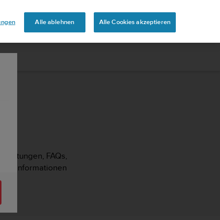
touren
lungen
Alle ablehnen
Alle Cookies akzeptieren
Anleitungen, FAQs,
pport-Informationen