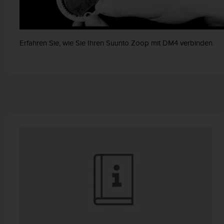
t
e
m
i
Erfahren Sie, wie Sie Ihren Suunto Zoop mit DM4 verbinden.
t
d
e
n
W
e
b
C
o
n
t
e
n
t
A
c
c
e