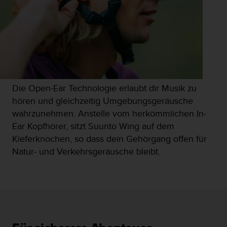
b
l
e
m
e
m
i
t
Die Open-Ear Technologie erlaubt dir Musik zu
d
e
hören und gleichzeitig Umgebungsgeräusche
m
wahrzunehmen. Anstelle vom herkömmlichen In-
Z
Ear Kopfhörer, sitzt Suunto Wing auf dem
u
Kieferknochen, so dass dein Gehörgang offen für
g
r
Natur- und Verkehrsgeräusche bleibt.
i
f
f
a
u
f
I