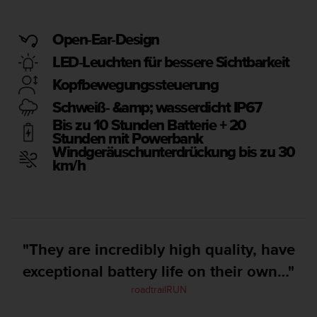
i
t
ä
Open-Ear-Design
t
s
LED-Leuchten für bessere Sichtbarkeit
s
Kopfbewegungssteuerung
t
u
Schweiß- &amp; wasserdicht IP67
f
Bis zu 10 Stunden Batterie + 20
e
Stunden mit Powerbank
A
Windgeräuschunterdrückung bis zu 30
A
km/h
d
i
e
s
e
r
"They are incredibly high quality, have
W
exceptional battery life on their own…"
e
b
roadtrailRUN
s
i