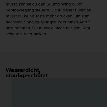
(
musst, kannst du den Suunto Wing durch
g
Kopfbewegung steuern. Dank dieser Funktion
e
musst du keine Taste mehr drücken, um zum
b
nächsten Song zu springen oder einen Anruf
ü
h
anzunehmen. Du musst einfach nur den Kopf
r
schütteln oder nicken.
e
n
f
r
e
i
)
Wasserdicht,
.
staubgeschützt