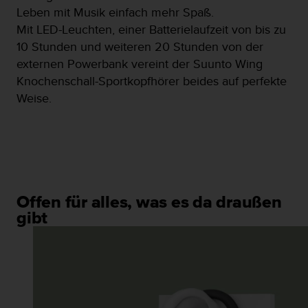
w
Leben mit Musik einfach mehr Spaß.
e
Mit LED-Leuchten, einer Batterielaufzeit von bis zu
i
10 Stunden und weiteren 20 Stunden von der
t
e
externen Powerbank vereint der Suunto Wing
r
Knochenschall-Sportkopfhörer beides auf perfekte
e
Weise.
r
Z
u
g
ä
n
g
l
Offen für alles, was es da draußen
i
gibt
c
h
k
e
i
t