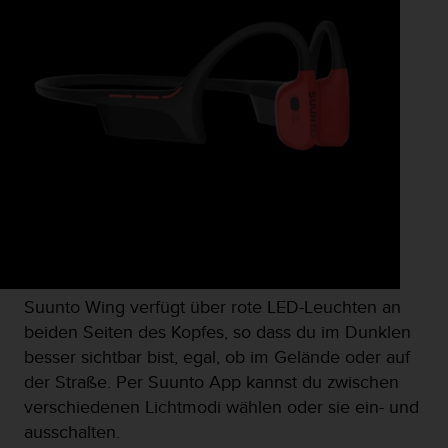
b
s
i
t
e
h
a
b
e
n
,
k
o
n
t
Suunto Wing verfügt über rote LED-Leuchten an
a
beiden Seiten des Kopfes, so dass du im Dunklen
k
besser sichtbar bist, egal, ob im Gelände oder auf
t
i
der Straße. Per Suunto App kannst du zwischen
e
verschiedenen Lichtmodi wählen oder sie ein- und
r
ausschalten.
e