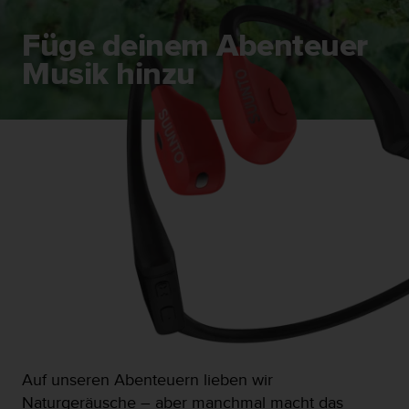
G
)
Füge deinem Abenteuer
2
Musik hinzu
.
0
s
o
w
i
e
d
e
r
E
r
f
ü
l
l
u
Auf unseren Abenteuern lieben wir
n
g
Naturgeräusche – aber manchmal macht das