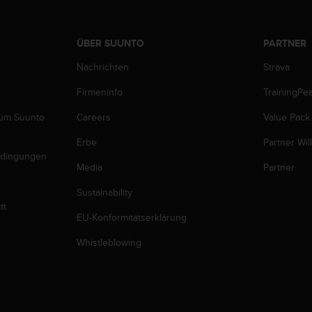
ÜBER SUUNTO
PARTNER
Nachrichten
Strava
Firmeninfo
TrainingPe
zum Suunto
Careers
Value Pack
Erbe
Partner Wi
edingungen
Media
Partner
Sustainability
tt
EU-Konformitätserklärung
Whistleblowing