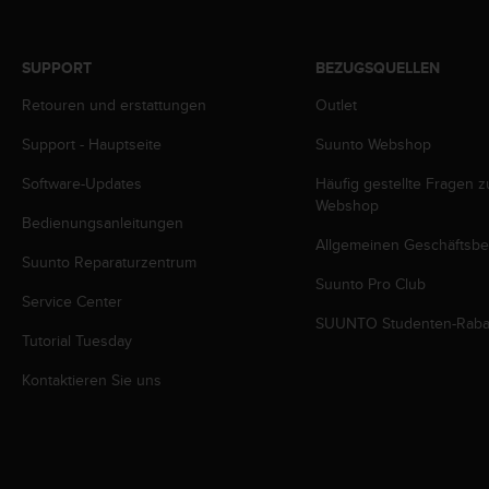
b
l
e
SUPPORT
BEZUGSQUELLEN
m
e
Retouren und erstattungen
Outlet
m
Support - Hauptseite
Suunto Webshop
i
t
Software-Updates
Häufig gestellte Fragen 
d
Webshop
e
Bedienungsanleitungen
m
Allgemeinen Geschäftsb
Z
Suunto Reparaturzentrum
u
Suunto Pro Club
g
Service Center
r
SUUNTO Studenten-Raba
Tutorial Tuesday
i
f
Kontaktieren Sie uns
f
a
u
f
I