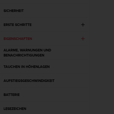
i
t
ä
SICHERHEIT
t
s
ERSTE SCHRITTE
s
t
u
EIGENSCHAFTEN
f
e
ALARME, WARNUNGEN UND
A
BENACHRICHTIGUNGEN
A
d
i
TAUCHEN IN HÖHENLAGEN
e
s
AUFSTIEGSGESCHWINDIGKEIT
e
r
W
BATTERIE
e
b
s
LESEZEICHEN
i