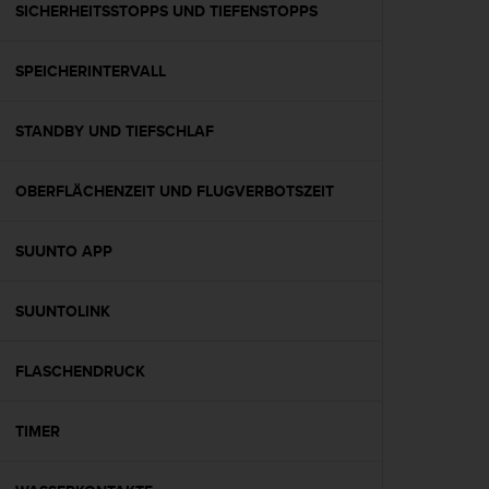
w
SICHERHEITSSTOPPS UND TIEFENSTOPPS
e
i
SPEICHERINTERVALL
t
e
r
STANDBY UND TIEFSCHLAF
e
r
Z
OBERFLÄCHENZEIT UND FLUGVERBOTSZEIT
u
g
ä
SUUNTO APP
n
g
SUUNTOLINK
l
i
c
FLASCHENDRUCK
h
k
e
TIMER
i
t