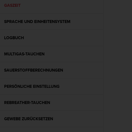
G
GASZEIT
)
2
SPRACHE UND EINHEITENSYSTEM
.
0
s
LOGBUCH
o
w
i
MULTIGAS-TAUCHEN
e
d
e
SAUERSTOFFBERECHNUNGEN
r
E
PERSÖNLICHE EINSTELLUNG
r
f
ü
REBREATHER-TAUCHEN
l
l
u
GEWEBE ZURÜCKSETZEN
n
g