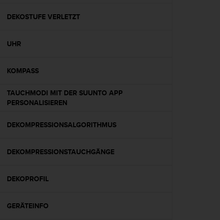
t
e
DEKOSTUFE VERLETZT
m
i
UHR
t
d
e
KOMPASS
n
W
TAUCHMODI MIT DER SUUNTO APP
e
PERSONALISIEREN
b
C
o
DEKOMPRESSIONSALGORITHMUS
n
t
DEKOMPRESSIONSTAUCHGÄNGE
e
n
t
DEKOPROFIL
A
c
c
GERÄTEINFO
e