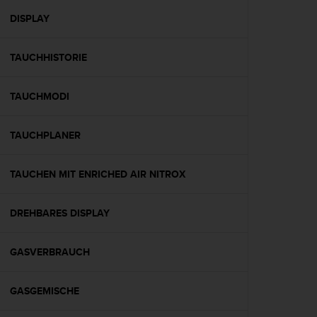
s
s
DISPLAY
i
b
TAUCHHISTORIE
i
l
i
TAUCHMODI
t
y
G
TAUCHPLANER
u
i
d
TAUCHEN MIT ENRICHED AIR NITROX
e
l
DREHBARES DISPLAY
i
n
e
GASVERBRAUCH
s
(
W
GASGEMISCHE
C
A