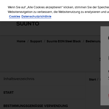
S
Regi
u
Wenn Sie auf „Alle Cookies akzeptieren“ klicken, stimmen Sie der Speiche
u
Websitenavigation zu verbessern, die Websitenutzung zu analysieren und
Cookies
Datenschutzrichtlinie
n
t
o
s
t
r
Home
Support
Suunto EON Steel Black
Bedienungsanle
e
b
t
SUU
d
i
e
K
Inhaltsverzeichnis
Start
Eigen
o
n
f
START
o
r
m
BESTIMMUNGSGEMÄSSE VERWENDUNG