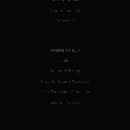
r
m
Tutorial Tuesday
a
n
Contact us
c
e
w
i
t
WHERE TO BUY
h
t
Outlet
h
Suunto Webshop
e
W
FAQs for Suunto Webshop
e
b
Sales Terms and Conditions
C
o
Suunto Pro Club
n
t
e
n
t