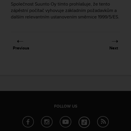
i
Společnost Suunto Oy tímto prohlašuje, že tento
e
zápěstní počítač vyhovuje základním požadavkům a
v
dalším relevantním ustanovením směrnice 1999/5/ES.
i
n
g
L
e
v
Previous
Next
e
l
A
A
c
o
n
f
o
r
FOLLOW US
m
a
n
c