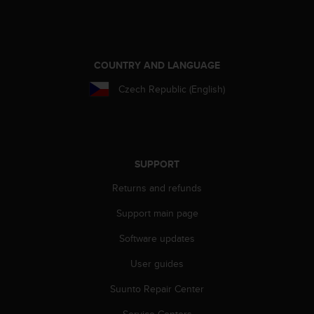
e
f
o
r
COUNTRY AND LANGUAGE
t
h
Czech Republic (English)
i
s
w
e
b
s
SUPPORT
i
Returns and refunds
t
e
Support main page
i
n
Software updates
c
o
User guides
n
Suunto Repair Center
f
o
Service Centers