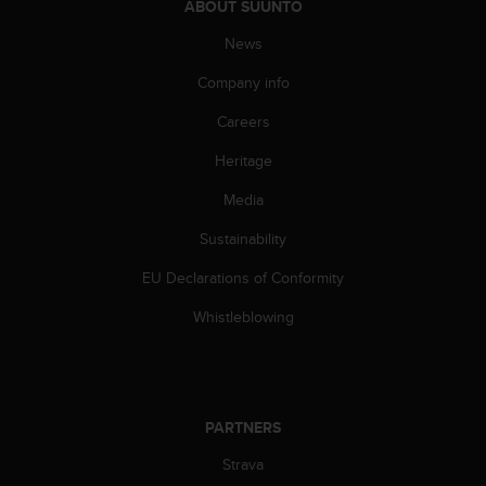
ABOUT SUUNTO
A
c
News
c
Company info
e
s
Careers
s
i
Heritage
b
i
Media
l
i
Sustainability
t
EU Declarations of Conformity
y
G
Whistleblowing
u
i
d
e
l
PARTNERS
i
n
Strava
e