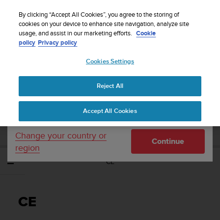
S
Sign up for the newsletter and get 5% off
| Free
u
By clicking “Accept All Cookies”, you agree to the storing of
returns
u
cookies on your device to enhance site navigation, analyze site
Your country or region:
usage, and assist in our marketing efforts.
Cookie
n
policy
Privacy policy
t
o
Cookies Settings
United States
i
s
Home
Support
Suunto Ambit2 R
Uživatelská příručka - 2.0
c
Reject All
Currency: $ (USD)
o
m
Shipping only to United States
SUUNTO AMBIT2 R UŽIVATELSKÁ
Accept All Cookies
m
PŘÍRUČKA - 2.0
i
t
Change your country or
Continue
t
region
e
CE
d
t
o
a
CE
c
h