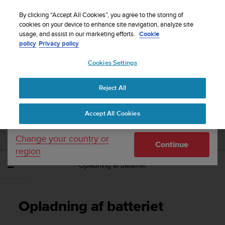
S
Sign up for the newsletter and get 5% off
| Free
u
By clicking “Accept All Cookies”, you agree to the storing of
returns
u
cookies on your device to enhance site navigation, analyze site
Your country or region:
usage, and assist in our marketing efforts.
Cookie
n
policy
Privacy policy
t
o
Cookies Settings
United States
i
s
Home
Support
Suunto Ambit2
Brugervejledning - 2.1
c
Reject All
Currency: $ (USD)
o
m
Shipping only to United States
SUUNTO AMBIT2 BRUGERVEJLEDNING -
Accept All Cookies
m
2.1
i
t
Change your country or
Continue
t
region
e
Opladning af batteriet
d
t
o
a
Opladning af batteriet
c
h