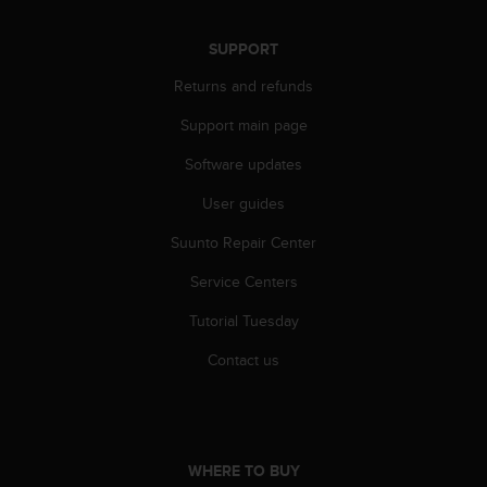
A
c
SUPPORT
c
e
Returns and refunds
s
Support main page
s
i
Software updates
b
i
User guides
l
i
Suunto Repair Center
t
y
Service Centers
G
Tutorial Tuesday
u
i
Contact us
d
e
l
i
n
WHERE TO BUY
e