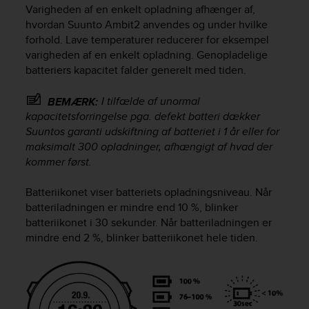
i
Varigheden af en enkelt opladning afhænger af,
e
hvordan
Suunto Ambit2
anvendes og under hvilke
v
forhold. Lave temperaturer reducerer for eksempel
i
varigheden af en enkelt opladning. Genopladelige
n
batteriers kapacitet falder generelt med tiden.
g
L
e
I tilfælde af unormal
BEMÆRK:
v
kapacitetsforringelse pga. defekt batteri dækker
e
Suuntos garanti udskiftning af batteriet i 1 år eller for
l
maksimalt 300 opladninger, afhængigt af hvad der
A
kommer først.
A
c
Batteriikonet viser batteriets opladningsniveau. Når
o
batteriladningen er mindre end 10 %, blinker
n
batteriikonet i 30 sekunder. Når batteriladningen er
f
o
mindre end 2 %, blinker batteriikonet hele tiden.
r
m
a
n
c