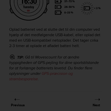
e
f
o
r
t
h
Oplad batteriet ved at slutte det til din computer ved
i
hjælp af det medfølgende USB-kabel, eller oplad det
s
med en USB-kompatibel netoplader. Det tager cirka
w
2-3 timer at oplade et afladet batteri helt.
e
b
Gå til Movescount for at ændre
TIP:
s
hyppigheden af GPS-pejling for dine sportstilstande
i
for at forlænge batteriets levetid. Du finder flere
t
e
oplysninger under
GPS-præcision og
i
strømbesparelse
.
n
c
o
n
f
Previous
Next
o