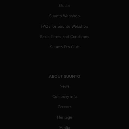
s
Outlet
(
W
Suunto Webshop
C
A
FAQs for Suunto Webshop
G
Sales Terms and Conditions
)
2
Suunto Pro Club
.
0
a
n
d
ABOUT SUUNTO
a
c
News
h
i
Company info
e
v
Careers
i
Heritage
n
g
Media