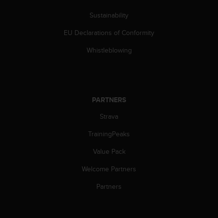
c
o
Sustainability
m
p
EU Declarations of Conformity
l
i
Whistleblowing
a
n
c
e
w
PARTNERS
i
Strava
t
h
TrainingPeaks
o
t
Value Pack
h
e
Welcome Partners
r
a
Partners
c
c
e