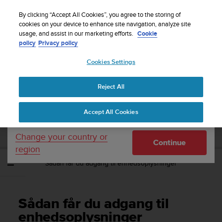
S
Sign up for the newsletter and get 5% off
| Free
u
By clicking “Accept All Cookies”, you agree to the storing of
returns
u
cookies on your device to enhance site navigation, analyze site
Your country or region:
usage, and assist in our marketing efforts.
Cookie
n
policy
Privacy policy
t
o
Cookies Settings
United States
i
s
Home
Support
Suunto EON Core
Brugervejledning 4.0
c
Reject All
Currency: $ (USD)
o
m
Shipping only to United States
SUUNTO EON CORE
Accept All Cookies
m
BRUGERVEJLEDNING 4.0
i
t
Change your country or
Continue
t
region
e
Sådan får du adgang til enhedsoplysninger
d
t
o
a
Sådan får du adgang til
c
h
enhedsoplysninger