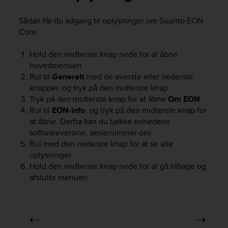
i
e
Sådan får du adgang til oplysninger om
Suunto EON
v
Core
:
i
n
g
Hold den midterste knap nede for at åbne
L
hovedmenuen.
e
Rul til
Generelt
med de øverste eller nederste
v
knapper, og tryk på den midterste knap.
e
Tryk på den midterste knap for at åbne
Om EON
.
l
Rul til
EON-info
, og tryk på den midterste knap for
A
at åbne. Derfra kan du tjekke enhedens
A
softwareversion, serienummer osv.
c
o
Rul med den nederste knap for at se alle
n
oplysninger.
f
Hold den midterste knap nede for at gå tilbage og
o
afslutte menuen.
r
m
a
n
c