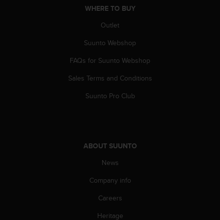
A
WHERE TO BUY
c
Outlet
c
e
Suunto Webshop
s
s
FAQs for Suunto Webshop
i
b
Sales Terms and Conditions
i
Suunto Pro Club
l
i
t
y
G
u
ABOUT SUUNTO
i
News
d
e
Company info
l
i
Careers
n
e
Heritage