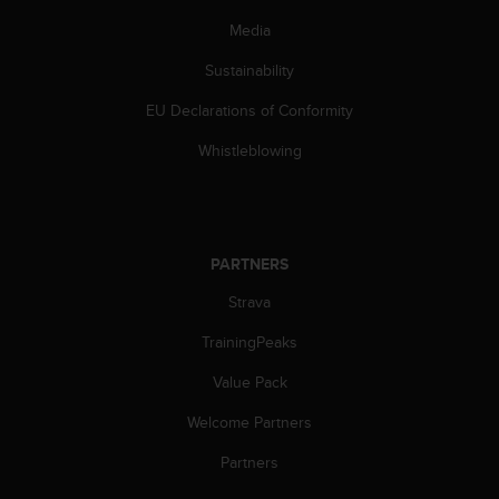
s
Media
(
W
Sustainability
C
A
EU Declarations of Conformity
G
)
Whistleblowing
2
.
0
a
n
PARTNERS
d
a
Strava
c
TrainingPeaks
h
i
Value Pack
e
v
Welcome Partners
i
n
Partners
g