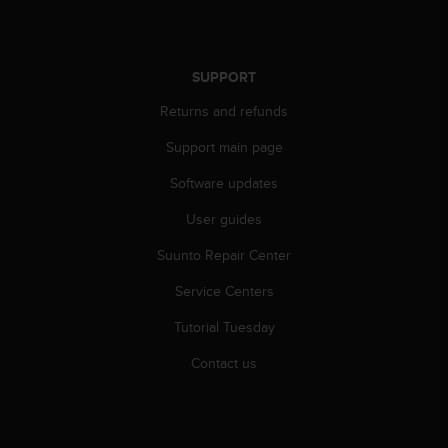
r
m
a
n
SUPPORT
c
e
Returns and refunds
w
i
Support main page
t
Software updates
h
t
User guides
h
e
Suunto Repair Center
W
e
Service Centers
b
C
Tutorial Tuesday
o
Contact us
n
t
e
n
t