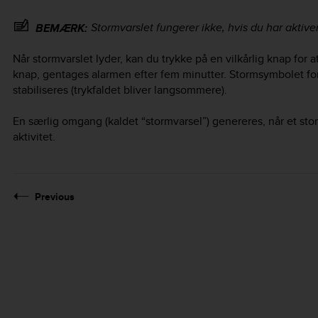
Stormvarslet fungerer ikke, hvis du har aktive
BEMÆRK:
Når stormvarslet lyder, kan du trykke på en vilkårlig knap for a
knap, gentages alarmen efter fem minutter. Stormsymbolet forbl
stabiliseres (trykfaldet bliver langsommere).
En særlig omgang (kaldet “stormvarsel”) genereres, når et sto
aktivitet.
Previous