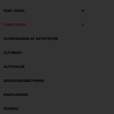
i
e
v
KOM I GANG
i
n
FUNKTIONER
g
L
e
OVERVÅGNING AF AKTIVITETER
v
e
l
ALTI-BARO
A
A
c
AUTOPAUSE
o
n
BAGGRUNDSBELYSNING
f
o
r
KNAPLÅSNING
m
a
n
KOMPAS
c