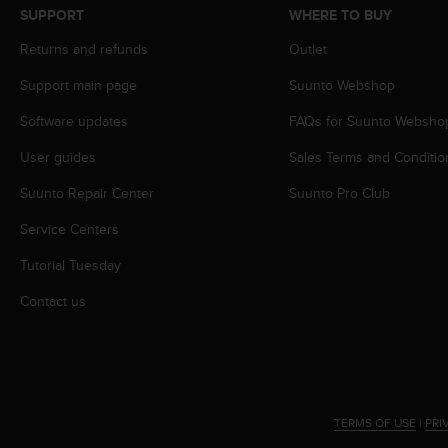
c
SUPPORT
WHERE TO BUY
o
m
Returns and refunds
Outlet
p
l
Support main page
Suunto Webshop
i
Software updates
FAQs for Suunto Websho
a
n
User guides
Sales Terms and Conditio
c
e
Suunto Repair Center
Suunto Pro Club
w
i
Service Centers
t
h
Tutorial Tuesday
o
Contact us
t
h
e
r
a
c
c
TERMS OF USE
|
PRI
e