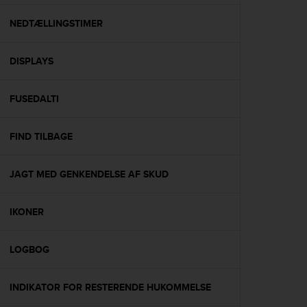
e
f
NEDTÆLLINGSTIMER
o
r
DISPLAYS
t
h
i
FUSEDALTI
s
w
e
FIND TILBAGE
b
s
i
JAGT MED GENKENDELSE AF SKUD
t
e
IKONER
i
n
c
LOGBOG
o
n
f
INDIKATOR FOR RESTERENDE HUKOMMELSE
o