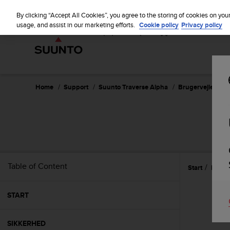
S
u
By clicking “Accept All Cookies”, you agree to the storing of cookies on you
u
usage, and assist in our marketing efforts.
Cookie policy
Privacy policy
n
t
o
i
s
c
Home
Support
Suunto Traverse Alpha
Brugervejledning 
o
m
m
S
i
t
t
e
Table of Content
Start
Funkt
d
t
o
START
a
c
h
SIKKERHED