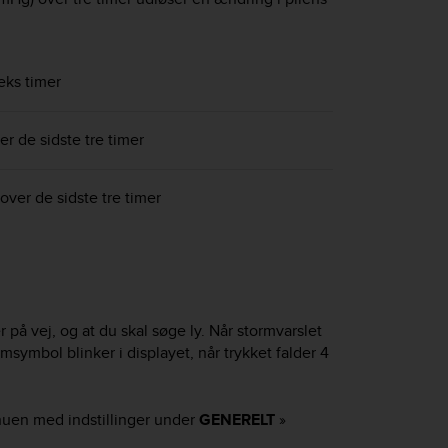
seks timer
er de sidste tre timer
 over de sidste tre timer
r på vej, og at du skal søge ly. Når stormvarslet
msymbol blinker i displayet, når trykket falder 4
enuen med indstillinger under
GENERELT
»