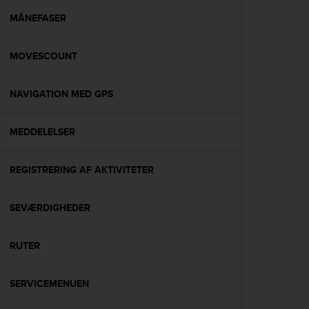
r
m
MÅNEFASER
a
n
MOVESCOUNT
c
e
w
NAVIGATION MED GPS
i
t
h
MEDDELELSER
t
h
e
REGISTRERING AF AKTIVITETER
W
e
SEVÆRDIGHEDER
b
C
o
RUTER
n
t
e
SERVICEMENUEN
n
t