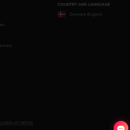
S
COUNTRY AND LANGUAGE
Denmark (English)
aks
artners
EU DATA ACT NOTICE