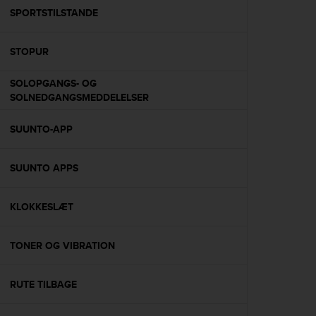
A
SPORTSTILSTANDE
c
c
STOPUR
e
s
s
SOLOPGANGS- OG
i
SOLNEDGANGSMEDDELELSER
b
i
SUUNTO-APP
l
i
t
SUUNTO APPS
y
G
KLOKKESLÆT
u
i
d
TONER OG VIBRATION
e
l
i
RUTE TILBAGE
n
e