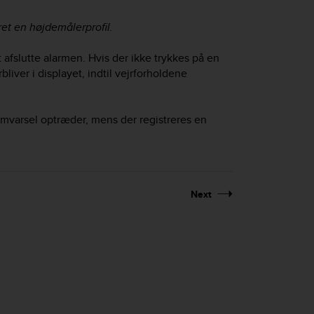
ret en højdemålerprofil.
t afslutte alarmen. Hvis der ikke trykkes på en
iver i displayet, indtil vejrforholdene
rmvarsel optræder, mens der registreres en
Next