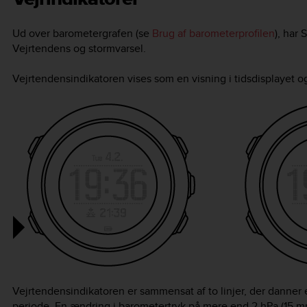
Ud over barometergrafen (se
Brug af barometerprofilen
), har
S
Vejrtendens og stormvarsel.
Vejrtendensindikatoren vises som en visning i tidsdisplayet o
Vejrtendensindikatoren er sammensat af to linjer, der danner e
periode. En ændring i barometertryk på mere end 2 hPa (15 mm