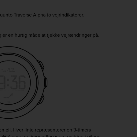
uunto Traverse Alpha
to vejrindikatorer:
g er en hurtig måde at tjekke vejrændringer på.
n pil. Hver linje repræsenterer en 3-timers
Hg) over tre timer udløser en ændring i pilens