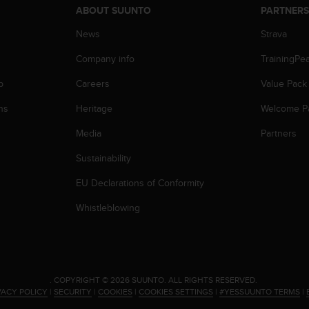
ABOUT SUUNTO
PARTNER
News
Strava
Company info
TrainingPe
p
Careers
Value Pack
ns
Heritage
Welcome P
Media
Partners
Sustainability
EU Declarations of Conformity
Whistleblowing
.
COPYRIGHT © 2026 SUUNTO.
ALL RIGHTS RESERVED.
VACY POLICY
|
SECURITY
|
COOKIES
|
COOKIES SETTINGS
|
#YESSUUNTO TERMS
|