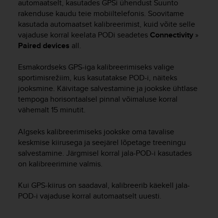
automaatselt, kasutades GPSi ühendust Suunto
s
rakenduse kaudu teie mobiiltelefonis. Soovitame
(
kasutada automaatset kalibreerimist, kuid võite selle
W
C
vajaduse korral keelata PODi seadetes
Connectivity
»
A
Paired devices
all.
G
)
Esmakordseks GPS-iga kalibreerimiseks valige
2
sportimisrežiim, kus kasutatakse POD-i, näiteks
.
jooksmine. Käivitage salvestamine ja jookske ühtlase
0
tempoga horisontaalsel pinnal võimaluse korral
a
vähemalt 15 minutit.
n
d
Algseks kalibreerimiseks jookske oma tavalise
a
c
keskmise kiirusega ja seejärel lõpetage treeningu
h
salvestamine. Järgmisel korral jala-POD-i kasutades
i
on kalibreerimine valmis.
e
v
Kui GPS-kiirus on saadaval, kalibreerib käekell jala-
i
POD-i vajaduse korral automaatselt uuesti.
n
g