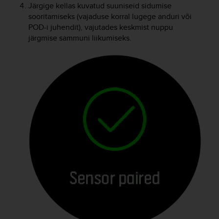
r
Järgige kellas kuvatud suuniseid sidumise
m
sooritamiseks (vajaduse korral lugege anduri või
a
POD-i juhendit), vajutades keskmist nuppu
n
järgmise sammuni liikumiseks.
c
e
w
i
t
h
t
h
e
W
e
b
C
o
n
t
e
n
t