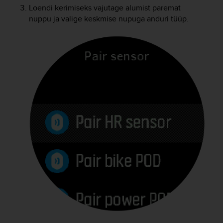
e
Loendi kerimiseks vajutage alumist paremat
f
nuppu ja valige keskmise nupuga anduri tüüp.
o
r
t
h
i
s
w
e
b
s
i
t
e
i
n
c
o
n
f
o