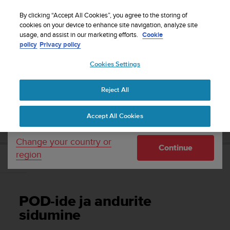
S
Sign up for the newsletter and get 5% off
| Free
u
By clicking “Accept All Cookies”, you agree to the storing of
returns
u
cookies on your device to enhance site navigation, analyze site
Your country or region:
usage, and assist in our marketing efforts.
Cookie
n
policy
Privacy policy
t
o
Cookies Settings
United States
i
s
Home
Support
Suunto 3
Kasutusjuhend
c
Reject All
Currency: $ (USD)
o
m
Shipping only to United States
SUUNTO 3 KASUTUSJUHEND
Accept All Cookies
m
i
t
Change your country or
Continue
t
region
e
POD-ide ja andurite sidumine
d
t
o
POD-ide ja andurite
a
c
sidumine
h