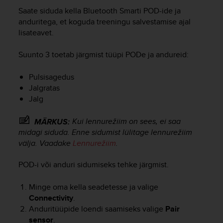
i
Saate siduda kella Bluetooth Smarti POD-ide ja
e
v
anduritega, et koguda treeningu salvestamise ajal
i
lisateavet.
n
g
Suunto 3
toetab järgmist tüüpi PODe ja andureid:
L
e
Pulsisagedus
v
Jalgratas
e
Jalg
l
A
A
Kui lennurežiim on sees, ei saa
MÄRKUS:
c
midagi siduda. Enne sidumist lülitage lennurežiim
o
välja. Vaadake
Lennurežiim
.
n
f
POD-i või anduri sidumiseks tehke järgmist.
o
r
Minge oma kella seadetesse ja valige
m
Connectivity
.
a
Anduritüüpide loendi saamiseks valige
Pair
n
sensor
.
c