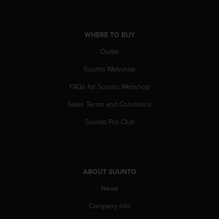
a
s
e
c
WHERE TO BUY
o
Outlet
n
t
Suunto Webshop
a
c
FAQs for Suunto Webshop
t
C
Sales Terms and Conditions
u
s
Suunto Pro Club
t
o
m
e
r
ABOUT SUUNTO
S
News
e
r
Company info
v
i