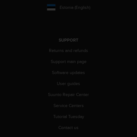
s
Estonia (English)
s
i
b
i
l
SUPPORT
i
t
Returns and refunds
y
s
Support main page
t
a
Software updates
n
User guides
d
a
Suunto Repair Center
r
d
Service Centers
s
.
Tutorial Tuesday
P
l
Contact us
e