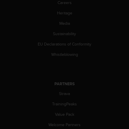
Careers
c
e
Heritage
a
t
Media
U
Sustainability
S
A
EU Declarations of Conformity
+
1
Whistleblowing
8
5
5
2
5
PARTNERS
8
0
Strava
9
0
TrainingPeaks
0
Value Pack
(
t
Welcome Partners
o