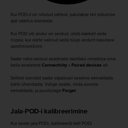
A
c
Kui POD-il on nõutud sätteid, palutakse teil sidumise
c
ajal väärtus sisestada.
e
s
Kui POD või andur on seotud, otsib käekell seda
s
i
niipea, kui olete valinud seda tüüpi andurit kasutava
b
sportimisrežiimi.
i
l
Saate näha seotud seadmete täielikku nimekirja oma
i
kella seadetest
Connectivity
»
Paired devices
alt.
t
y
Sellest loendist saate vajadusel seadme eemaldada
G
(lahti ühendada). Valige seade, mida soovite
u
eemaldada, ja puudutage
Forget
.
i
d
e
l
Jala-POD-i kalibreerimine
i
n
Kui seote jala PODi, kalibreerib kell PODi
e