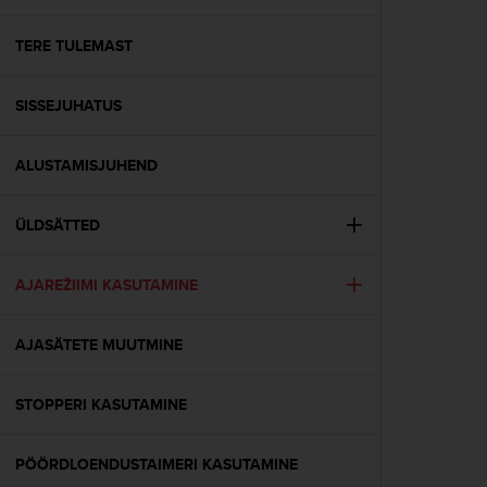
i
e
v
TERE TULEMAST
i
n
SISSEJUHATUS
g
L
e
ALUSTAMISJUHEND
v
e
l
ÜLDSÄTTED
A
A
c
AJAREŽIIMI KASUTAMINE
o
n
AJASÄTETE MUUTMINE
f
o
r
STOPPERI KASUTAMINE
m
a
n
PÖÖRDLOENDUSTAIMERI KASUTAMINE
c