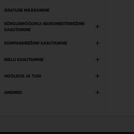
e
f
ÄRATUSE MÄÄRAMINE
o
r
KÕRGUSMÕÕDIKU-/BAROMEETRIREŽIIMI
t
KASUTAMINE
h
i
KOMPASSIREŽIIMI KASUTAMINE
s
w
e
MÄLU KASUTAMINE
b
s
i
HOOLDUS JA TUGI
t
e
ANDMED
i
n
c
o
n
f
o