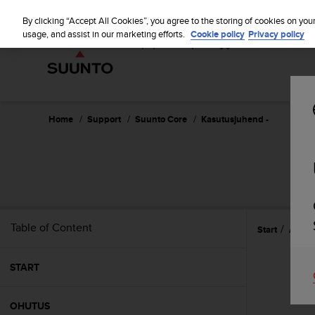
S
u
By clicking “Accept All Cookies”, you agree to the storing of cookies on you
u
usage, and assist in our marketing efforts.
Cookie policy
Privacy policy
n
t
o
i
s
c
Home
Support
Suunto Core
Kasutusjuhend -
o
m
m
i
t
t
e
Table of Content
Start
Ajarež
d
t
o
START
a
c
h
OHUTUS