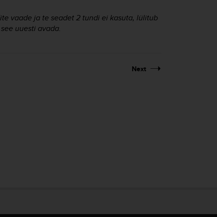
te vaade ja te seadet 2 tundi ei kasuta, lülitub
 see uuesti avada.
Next