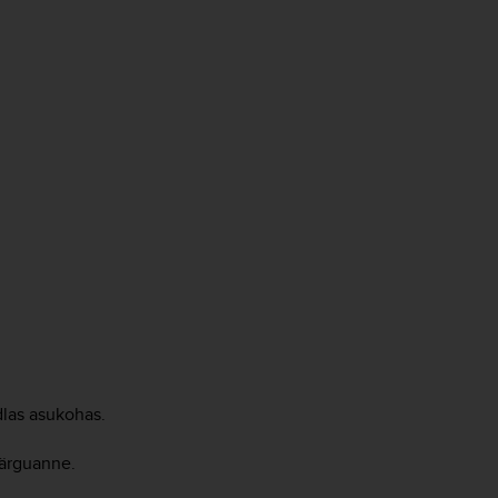
dlas asukohas.
ärguanne.