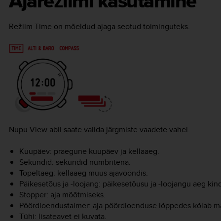
Ajarežiimi kasutamine
Režiim
Time
on mõeldud ajaga seotud toiminguteks.
Nupu
View
abil saate valida järgmiste vaadete vahel.
Kuupäev: praegune kuupäev ja kellaaeg.
Sekundid: sekundid numbritena.
Topeltaeg: kellaaeg muus ajavööndis.
Päikesetõus ja -loojang: päikesetõusu ja -loojangu aeg kin
Stopper: aja mõõtmiseks.
Pöördloendustaimer: aja pöördloenduse lõppedes kõlab m
Tühi: lisateavet ei kuvata.