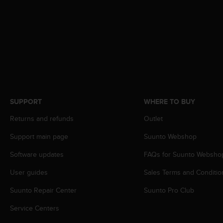
r
m
a
n
c
e
w
i
t
h
SUPPORT
WHERE TO BUY
t
h
Returns and refunds
Outlet
e
W
Support main page
Suunto Webshop
e
b
Software updates
FAQs for Suunto Websho
C
o
User guides
Sales Terms and Conditio
n
Suunto Repair Center
Suunto Pro Club
t
e
Service Centers
n
t