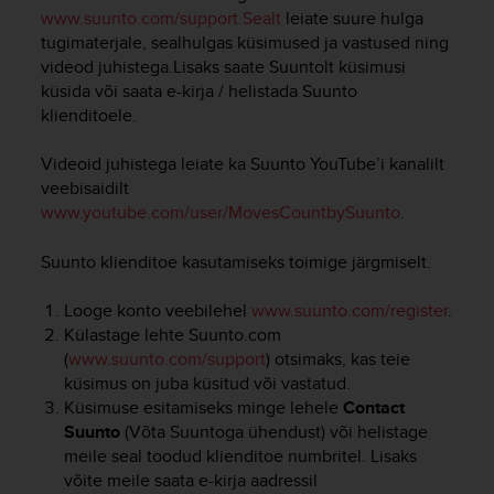
i
www.suunto.com/support.Sealt
leiate suure hulga
e
tugimaterjale, sealhulgas küsimused ja vastused ning
v
videod juhistega.Lisaks saate Suuntolt küsimusi
i
küsida või saata e-kirja / helistada Suunto
n
g
klienditoele.
L
e
Videoid juhistega leiate ka Suunto YouTube’i kanalilt
v
veebisaidilt
e
www.youtube.com/user/MovesCountbySuunto
.
l
A
Suunto klienditoe kasutamiseks toimige järgmiselt.
A
c
Looge konto veebilehel
www.suunto.com/register
.
o
n
Külastage lehte Suunto.com
f
(
www.suunto.com/support
) otsimaks, kas teie
o
küsimus on juba küsitud või vastatud.
r
Küsimuse esitamiseks minge lehele
Contact
m
Suunto
(Võta Suuntoga ühendust) või helistage
a
meile seal toodud klienditoe numbritel. Lisaks
n
võite meile saata e-kirja aadressil
c