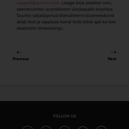
support@suunto.com
. Lisage kirja seadme nimi,
e
seerianumber ja probleemi üksikasjalik kirjeldus.
f
Suunto väljaõppinud klienditeenindusmeeskond
o
r
aitab teid ja vajaduse korral teeb kõne ajal ka teie
t
seadmele tõrkeotsingu.
h
i
s
w
e
Previous
Next
b
s
i
t
e
i
n
c
o
n
FOLLOW US
f
o