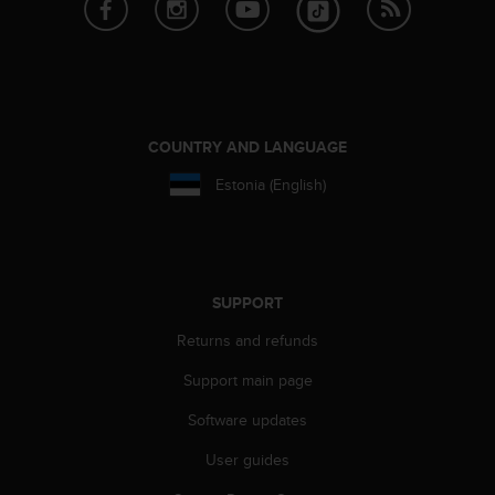
r
m
a
n
c
e
w
COUNTRY AND LANGUAGE
i
t
Estonia (English)
h
t
h
e
W
SUPPORT
e
b
Returns and refunds
C
Support main page
o
n
Software updates
t
e
User guides
n
t