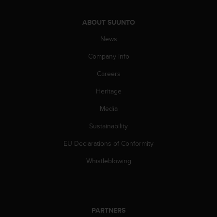
s
(
ABOUT SUUNTO
W
C
News
A
G
Company info
)
2
Careers
.
Heritage
0
a
Media
n
d
Sustainability
a
c
EU Declarations of Conformity
h
i
Whistleblowing
e
v
i
n
g
PARTNERS