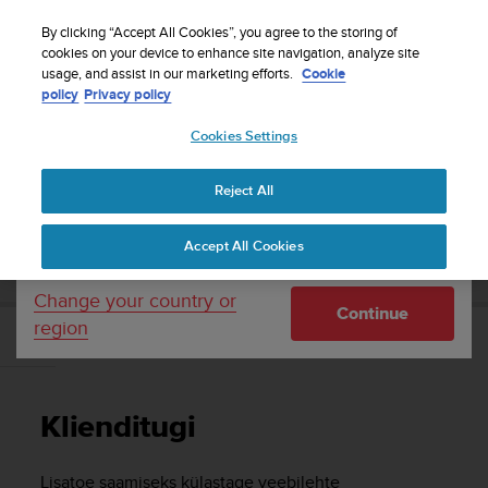
S
Sign up for the newsletter and get 5% off
| Free
u
By clicking “Accept All Cookies”, you agree to the storing of
returns
u
cookies on your device to enhance site navigation, analyze site
Your country or region:
usage, and assist in our marketing efforts.
Cookie
n
policy
Privacy policy
t
o
Cookies Settings
United States
i
s
Home
Support
Suunto Kailash
Kasutusjuhend - 2.0
c
Reject All
Currency: $ (USD)
o
m
Shipping only to United States
SUUNTO KAILASH KASUTUSJUHEND - 2.0
Accept All Cookies
m
i
t
Change your country or
Continue
t
region
e
Klienditugi
d
t
o
Klienditugi
a
c
h
Lisatoe saamiseks külastage veebilehte