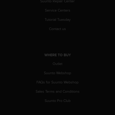
Suunto Repair Center
A
c
Service Centers
c
Tutorial Tuesday
e
s
Contact us
s
i
b
i
l
WHERE TO BUY
i
t
Outlet
y
G
Suunto Webshop
u
i
FAQs for Suunto Webshop
d
Sales Terms and Conditions
e
l
Suunto Pro Club
i
n
e