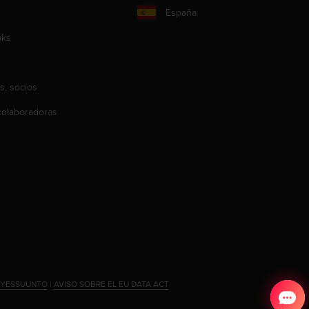
España
aks
s, socios
olaboradoras
#YESSUUNTO
|
AVISO SOBRE EL EU DATA ACT