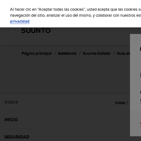
S
Sus
u
Al hacer clic en “Aceptar todas las cookies”, usted acepta que las cookies 
u
navegación del sitio, analizar el uso del mismo, y colaborar con nuestros e
privacidad
n
t
o
m
a
n
Página principal
Asistencia
Suunto Kailash
Guía del usua
t
i
e
n
e
s
u
Índice
Inicio
Refer
c
o
m
INICIO
p
r
o
SEGURIDAD