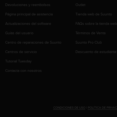
i
Devoluciones y reembolsos
Outlet
o
w
Página principal de asistencia
Tienda web de Suunto
e
b
Actualizaciones del software
FAQs sobre la tienda we
d
e
Guías del usuario
Términos de Venta
a
Centro de reparaciones de Suunto
Suunto Pro Club
c
u
Centros de servicio
Descuento de estudiante
e
r
Tutorial Tuesday
d
o
Contacta con nosotros
c
o
n
l
a
s
P
CONDICIONES DE USO
|
POLÍTICA DE PRIVA
a
u