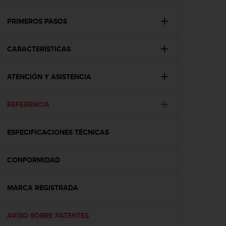
m
i
s
PRIMEROS PASOS
o
d
CARACTERÍSTICAS
e
a
l
ATENCIÓN Y ASISTENCIA
c
a
n
REFERENCIA
z
a
r
ESPECIFICACIONES TÉCNICAS
e
l
CONFORMIDAD
n
i
v
MARCA REGISTRADA
e
l
d
AVISO SOBRE PATENTES
e