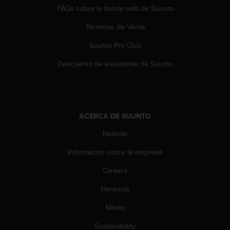
c
FAQs sobre la tienda web de Suunto
o
n
Términos de Venta
t
Suunto Pro Club
e
n
Descuento de estudiante de Suunto
i
d
o
w
e
ACERCA DE SUUNTO
b
(
Noticias
W
e
Información sobre la empresa
b
C
Careers
o
Herencia
n
t
Media
e
n
Sustainability