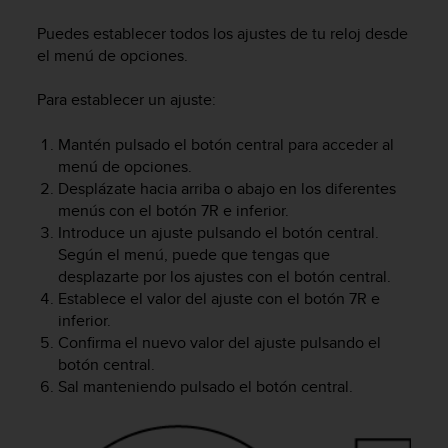
m
i
Puedes establecer todos los ajustes de tu reloj desde
s
el menú de opciones.
o
d
Para establecer un ajuste:
e
a
l
Mantén pulsado el botón central para acceder al
c
menú de opciones.
a
Desplázate hacia arriba o abajo en los diferentes
n
menús con el botón 7R e inferior.
z
Introduce un ajuste pulsando el botón central.
a
Según el menú, puede que tengas que
r
desplazarte por los ajustes con el botón central.
e
Establece el valor del ajuste con el botón 7R e
l
inferior.
n
Confirma el nuevo valor del ajuste pulsando el
i
v
botón central.
e
Sal manteniendo pulsado el botón central.
l
d
e