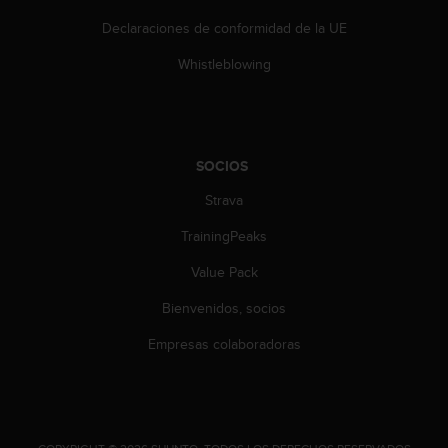
t
A
Declaraciones de conformidad de la UE
c
c
Whistleblowing
e
s
s
i
b
SOCIOS
i
Strava
l
i
TrainingPeaks
t
y
Value Pack
G
u
Bienvenidos, socios
i
d
Empresas colaboradoras
e
l
i
n
e