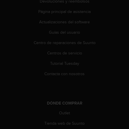
Devoluciones y reembolsos
t
a
Página principal de asistencia
s
Actualizaciones del software
d
e
Guías del usuario
a
c
Centro de reparaciones de Suunto
c
e
Centros de servicio
s
i
Tutorial Tuesday
b
Contacta con nosotros
i
l
i
d
a
d
DÓNDE COMPRAR
p
Outlet
a
r
Tienda web de Suunto
a