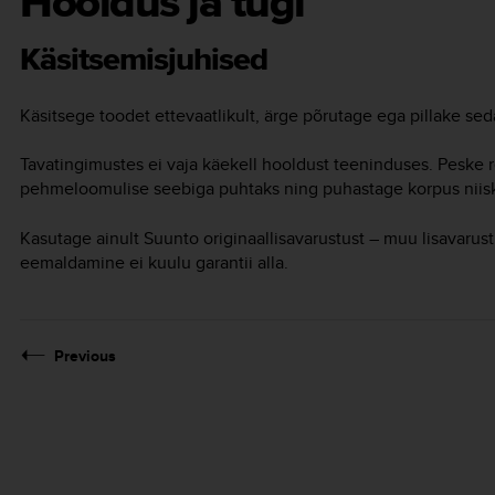
Hooldus ja tugi
Käsitsemisjuhised
Käsitsege toodet ettevaatlikult, ärge põrutage ega pillake se
Tavatingimustes ei vaja käekell hooldust teeninduses. Peske
pehmeloomulise seebiga puhtaks ning puhastage korpus niis
Kasutage ainult Suunto originaallisavarustust – muu lisavarus
eemaldamine ei kuulu garantii alla.
Previous