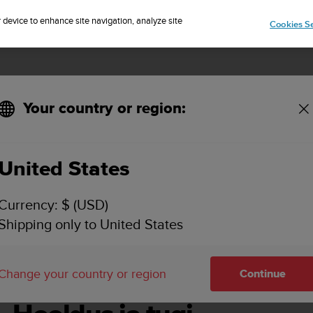
Sign up for the newsletter and get 5% off
| Free returns
r device to enhance site navigation, analyze site
Cookies Se
Your country or region:
United States
SUUNTO OCEAN KASUTUSJUHEND
Currency: $ (USD)
Shipping only to United States
s ja tugi
Change your country or region
Continue