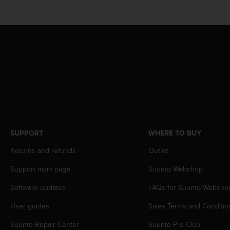
r
m
a
n
c
e
w
i
t
h
t
h
e
SUPPORT
WHERE TO BUY
W
e
Returns and refunds
Outlet
b
C
Support main page
Suunto Webshop
o
Software updates
FAQs for Suunto Websho
n
t
User guides
Sales Terms and Conditio
e
n
Suunto Repair Center
Suunto Pro Club
t