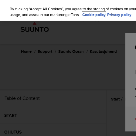
S
u
By clicking “Accept All Cookies”, you agree to the storing of cookies on you
u
usage, and assist in our marketing efforts.
Cookie policy
Privacy policy
n
t
o
i
s
c
Home
Support
Suunto Ocean
Kasutusjuhend
o
m
m
i
t
t
e
Table of Content
Start
Hooldu
d
t
o
START
a
c
h
OHUTUS