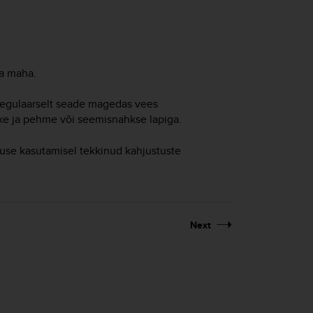
da maha.
 regulaarselt seade magedas vees
ke ja pehme või seemisnahkse lapiga.
tuse kasutamisel tekkinud kahjustuste
Next