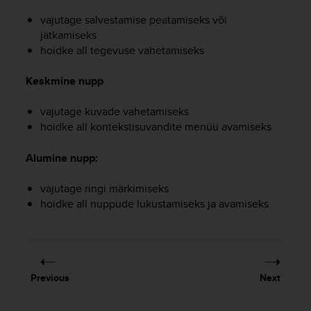
r
m
vajutage salvestamise peatamiseks või
a
jätkamiseks
n
hoidke all tegevuse vahetamiseks
c
e
Keskmine nupp
w
i
vajutage kuvade vahetamiseks
t
hoidke all kontekstisuvandite menüü avamiseks
h
t
h
Alumine nupp:
e
W
vajutage ringi märkimiseks
e
hoidke all nuppude lukustamiseks ja avamiseks
b
C
o
n
t
Previous
Next
e
n
t