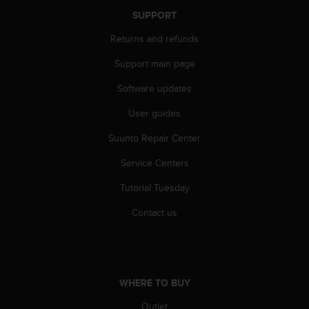
s
SUPPORT
(
W
Returns and refunds
C
A
Support main page
G
Software updates
)
2
User guides
.
0
Suunto Repair Center
a
n
Service Centers
d
a
Tutorial Tuesday
c
Contact us
h
i
e
v
i
n
WHERE TO BUY
g
Outlet