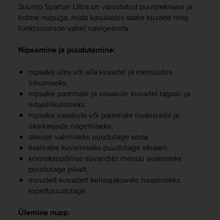
i
Suunto Spartan Ultra
on varustatud puuteekraani ja
e
kolme nupuga, mida kasutades saate kuvade ning
v
funktsioonide vahel navigeerida.
i
n
Nipsamine ja puudutamine:
g
L
e
nipsake üles või alla kuvadel ja menüüdes
v
liikumiseks;
e
nipsake paremale ja vasakule kuvadel tagasi- ja
l
edasiliikumiseks;
A
nipsake vasakule või paremale lisakuvade ja
A
üksikasjade nägemiseks;
c
üksuse valimiseks puudutage seda;
o
lisateabe kuvamiseks puudutage ekraani;
n
kontekstipõhise suvandite menüü avamiseks
f
o
puudutage pikalt;
r
muudelt kuvadelt kellaajakuvale naasmiseks
m
topeltpuudutage.
a
n
Ülemine nupp:
c