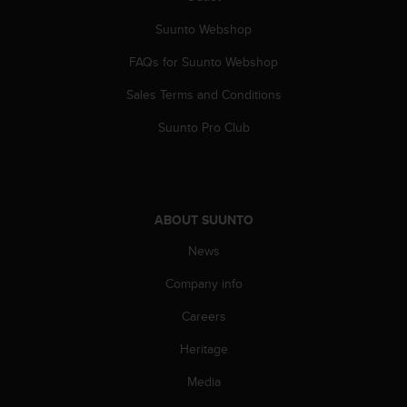
c
o
Suunto Webshop
m
p
FAQs for Suunto Webshop
l
i
Sales Terms and Conditions
a
Suunto Pro Club
n
c
e
w
i
t
ABOUT SUUNTO
h
News
o
t
Company info
h
e
Careers
r
a
Heritage
c
Media
c
e