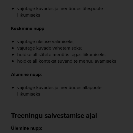
e
vajutage kuvades ja menüüdes ülespoole
f
liikumiseks
o
r
t
Keskmine nupp
h
i
vajutage üksuse valimiseks;
s
vajutage kuvade vahetamiseks;
w
hoidke all sätete menüüs tagasiliikumiseks;
e
hoidke all kontekstisuvandite menüü avamiseks
b
s
Alumine nupp:
i
t
e
vajutage kuvades ja menüüdes allapoole
i
liikumiseks
n
c
o
Treeningu salvestamise ajal
n
f
Ülemine nupp:
o