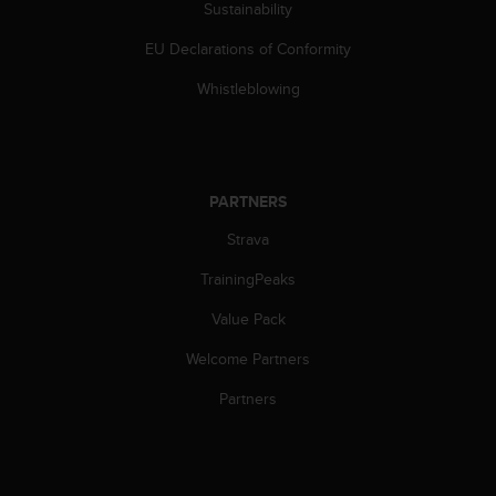
Sustainability
s
s
EU Declarations of Conformity
i
b
Whistleblowing
i
l
i
t
y
PARTNERS
s
t
Strava
a
TrainingPeaks
n
d
Value Pack
a
r
Welcome Partners
d
s
Partners
.
P
l
e