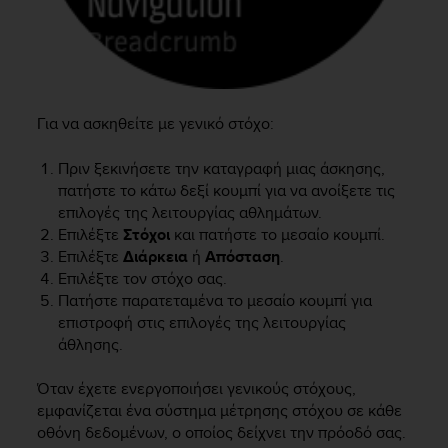
l
l
f
r
e
e
Για να ασκηθείτε με γενικό στόχο:
)
,
Πριν ξεκινήσετε την καταγραφή μιας άσκησης,
i
πατήστε το κάτω δεξί κουμπί για να ανοίξετε τις
f
y
επιλογές της λειτουργίας αθλημάτων.
o
Επιλέξτε
Στόχοι
και πατήστε το μεσαίο κουμπί.
u
Επιλέξτε
Διάρκεια
ή
Απόσταση
.
h
Επιλέξτε τον στόχο σας.
a
Πατήστε παρατεταμένα το μεσαίο κουμπί για
v
επιστροφή στις επιλογές της λειτουργίας
e
άθλησης.
a
n
Όταν έχετε ενεργοποιήσει γενικούς στόχους,
y
εμφανίζεται ένα σύστημα μέτρησης στόχου σε κάθε
i
s
οθόνη δεδομένων, ο οποίος δείχνει την πρόοδό σας.