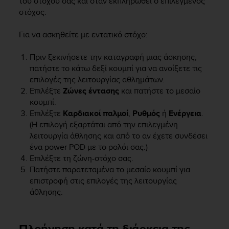
του στόχου σας και όταν εκπληρωθεί ο επιλεγμένος
n
στόχος.
o
n
Για να ασκηθείτε με εντατικό στόχο:
t
h
Πριν ξεκινήσετε την καταγραφή μιας άσκησης,
i
πατήστε το κάτω δεξί κουμπί για να ανοίξετε τις
s
w
επιλογές της λειτουργίας αθλημάτων.
e
Επιλέξτε
Ζώνες έντασης
και πατήστε το μεσαίο
b
κουμπί.
s
Επιλέξτε
Καρδιακοί παλμοί
,
Ρυθμός
ή
Ενέργεια
.
i
(Η επιλογή εξαρτάται από την επιλεγμένη
t
λειτουργία άθλησης και από το αν έχετε συνδέσει
e
ένα power POD με το ρολόι σας.)
.
Επιλέξτε τη ζώνη-στόχο σας.
Πατήστε παρατεταμένα το μεσαίο κουμπί για
επιστροφή στις επιλογές της λειτουργίας
άθλησης.
Πλοήγηση κατά τη διάρκεια της