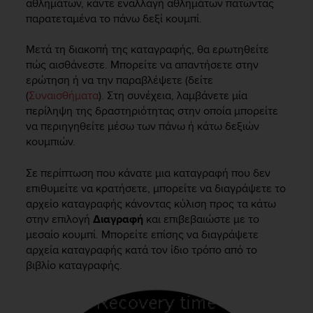
αθλημάτων, κάντε εναλλαγή αθλημάτων πατώντας
s
παρατεταμένα το πάνω δεξί κουμπί.
s
i
Μετά τη διακοπή της καταγραφής, θα ερωτηθείτε
b
πώς αισθάνεστε. Μπορείτε να απαντήσετε στην
i
l
ερώτηση ή να την παραβλέψετε (δείτε
i
(
Συναισθήματα
). Στη συνέχεια, λαμβάνετε μία
t
περίληψη της δραστηριότητας στην οποία μπορείτε
y
να περιηγηθείτε μέσω των πάνω ή κάτω δεξιών
s
κουμπιών.
t
a
Σε περίπτωση που κάνατε μια καταγραφή που δεν
n
επιθυμείτε να κρατήσετε, μπορείτε να διαγράψετε το
d
αρχείο καταγραφής κάνοντας κύλιση προς τα κάτω
a
στην επιλογή
Διαγραφή
και επιβεβαιώστε με το
r
d
μεσαίο κουμπί. Μπορείτε επίσης να διαγράψετε
s
αρχεία καταγραφής κατά τον ίδιο τρόπο από το
.
βιβλίο καταγραφής.
P
l
e