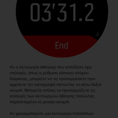
c
o
m
p
l
i
a
n
c
e
w
i
t
Αν η λειτουργία άθλησης που επιλέξατε έχει
h
επιλογές, όπως η ρύθμιση κάποιου στόχου
o
διάρκειας, μπορείτε να τις προσαρμόσετε πριν
t
αρχίσετε την καταγραφή πατώντας το κάτω δεξιό
h
κουμπί. Μπορείτε επίσης να προσαρμόζετε τις
e
r
επιλογές των λειτουργιών άθλησης πατώντας
a
παρατεταμένα το μεσαίο κουμπί.
c
c
Αν χρησιμοποιείτε μια λειτουργία πολλαπλών
e