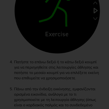
e
f
o
r
t
h
i
s
w
e
b
s
i
Πατήστε το επάνω δεξιό ή το κάτω δεξιό κουμπί
t
για να περιηγηθείτε στις λειτουργίες άθλησης και
e
πατήστε το μεσαίο κουμπί για να επιλέξετε εκείνη
i
που επιθυμείτε να χρησιμοποιήσετε.
n
c
Πάνω από την ένδειξη εκκίνησης, εμφανίζονται
o
ορισμένα εικονίδια, ανάλογα με το τι
n
χρησιμοποιείτε με τη λειτουργία άθλησης (όπως
f
είναι ο καρδιακός παλμός και το συνδεδεμένο
o