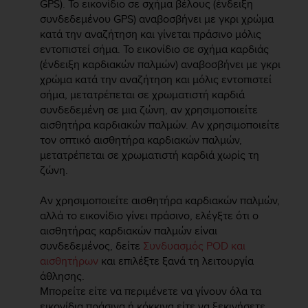
GPS). Το εικονίδιο σε σχήμα βέλους (ένδειξη
r
m
συνδεδεμένου GPS) αναβοσβήνει με γκρι χρώμα
a
κατά την αναζήτηση και γίνεται πράσινο μόλις
n
εντοπιστεί σήμα. Το εικονίδιο σε σχήμα καρδιάς
c
(ένδειξη καρδιακών παλμών) αναβοσβήνει με γκρι
e
χρώμα κατά την αναζήτηση και μόλις εντοπιστεί
w
σήμα, μετατρέπεται σε χρωματιστή καρδιά
i
συνδεδεμένη σε μια ζώνη, αν χρησιμοποιείτε
t
αισθητήρα καρδιακών παλμών. Αν χρησιμοποιείτε
h
τον οπτικό αισθητήρα καρδιακών παλμών,
t
μετατρέπεται σε χρωματιστή καρδιά χωρίς τη
h
e
ζώνη.
W
e
Αν χρησιμοποιείτε αισθητήρα καρδιακών παλμών,
b
αλλά το εικονίδιο γίνει πράσινο, ελέγξτε ότι ο
C
αισθητήρας καρδιακών παλμών είναι
o
συνδεδεμένος, δείτε
Συνδυασμός POD και
n
αισθητήρων
και επιλέξτε ξανά τη λειτουργία
t
άθλησης.
e
Μπορείτε είτε να περιμένετε να γίνουν όλα τα
n
εικονίδια πράσινα ή κόκκινα είτε να ξεκινήσετε
t