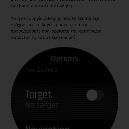
c
του
Suunto 5
κατά την άσκηση.
e
a
Αν η λειτουργία άθλησης που επιλέξατε έχει
t
στόχους ως επιλογές, μπορείτε να τους
U
προσαρμόσετε πριν αρχίσετε την καταγραφή
S
πατώντας το κάτω δεξιό κουμπί.
A
+
1
8
5
5
2
5
8
0
9
0
0
(
t
o