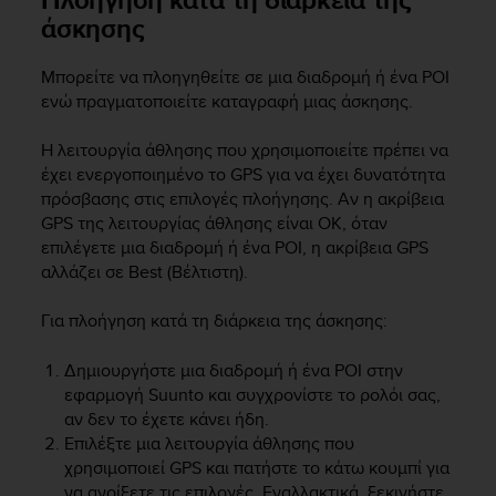
άσκησης
Μπορείτε να πλοηγηθείτε σε μια διαδρομή ή ένα POI
ενώ πραγματοποιείτε καταγραφή μιας άσκησης.
Η λειτουργία άθλησης που χρησιμοποιείτε πρέπει να
έχει ενεργοποιημένο το GPS για να έχει δυνατότητα
πρόσβασης στις επιλογές πλοήγησης. Αν η ακρίβεια
GPS της λειτουργίας άθλησης είναι OK, όταν
επιλέγετε μια διαδρομή ή ένα POI, η ακρίβεια GPS
αλλάζει σε Best (Βέλτιστη).
Για πλοήγηση κατά τη διάρκεια της άσκησης:
Δημιουργήστε μια διαδρομή ή ένα POI στην
εφαρμογή Suunto και συγχρονίστε το ρολόι σας,
αν δεν το έχετε κάνει ήδη.
Επιλέξτε μια λειτουργία άθλησης που
χρησιμοποιεί GPS και πατήστε το κάτω κουμπί για
να ανοίξετε τις επιλογές. Εναλλακτικά, ξεκινήστε