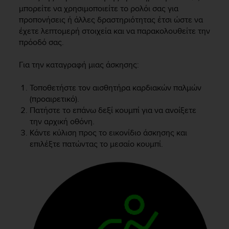
i
μπορείτε να χρησιμοποιείτε το ρολόι σας για
e
προπονήσεις ή άλλες δραστηριότητας έτσι ώστε να
v
έχετε λεπτομερή στοιχεία και να παρακολουθείτε την
i
πρόοδό σας.
n
g
L
Για την καταγραφή μιας άσκησης:
e
v
Τοποθετήστε τον αισθητήρα καρδιακών παλμών
e
(προαιρετικό).
l
Πατήστε το επάνω δεξί κουμπί για να ανοίξετε
A
την αρχική οθόνη.
A
Κάντε κύλιση προς το εικονίδιο άσκησης και
c
επιλέξτε πατώντας το μεσαίο κουμπί.
o
n
f
o
r
m
a
n
c