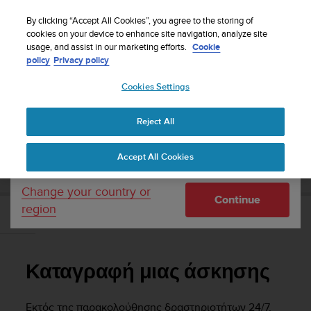
S
Sign up for the newsletter and get 5% off
| Free
u
By clicking “Accept All Cookies”, you agree to the storing of
returns
u
cookies on your device to enhance site navigation, analyze site
Your country or region:
usage, and assist in our marketing efforts.
Cookie
n
policy
Privacy policy
t
o
Cookies Settings
United States
i
s
Home
Support
Suunto 5
Οδηγός Χρήσης
c
Reject All
Currency: $ (USD)
o
m
Shipping only to United States
SUUNTO 5 ΟΔΗΓΌΣ ΧΡΉΣΗΣ
Accept All Cookies
m
i
t
Change your country or
Continue
t
region
e
Καταγραφή μιας άσκησης
d
t
o
Καταγραφή μιας άσκησης
a
c
h
Εκτός της παρακολούθησης δραστηριοτήτων 24/7,