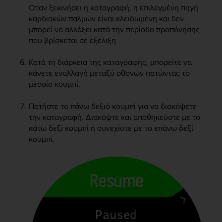
s
Όταν ξεκινήσει η καταγραφή, η επιλεγμένη πηγή
(
καρδιακών παλμών είναι κλειδωμένη και δεν
W
μπορεί να αλλάξει κατά την περίοδο προπόνησης
C
που βρίσκεται σε εξέλιξη.
A
G
Κατά τη διάρκεια της καταγραφής, μπορείτε να
)
κάνετε εναλλαγή μεταξύ οθονών πατώντας το
2
μεσαίο κουμπί.
.
0
a
Πατήστε το πάνω δεξιό κουμπί για να διακόψετε
n
την καταγραφή. Διακόψτε και αποθηκεύστε με το
d
κάτω δεξί κουμπί ή συνεχίστε με το επάνω δεξί
a
κουμπί.
c
h
i
e
v
i
n
g