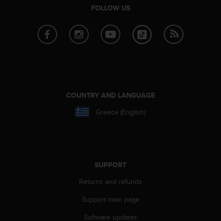
FOLLOW US
A
c
c
e
s
s
i
b
i
COUNTRY AND LANGUAGE
l
i
Greece (English)
t
y
G
u
i
SUPPORT
d
e
Returns and refunds
l
i
Support main page
n
e
Software updates