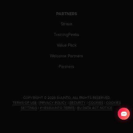
s
s
PARTNERS
i
b
Strava
i
l
TrainingPeaks
i
Value Pack
t
y
Welcome Partners
s
t
Partners
a
n
d
a
r
.
COPYRIGHT © 2026 SUUNTO.
ALL RIGHTS RESERVED.
d
TERMS OF USE
|
PRIVACY POLICY
|
SECURITY
|
COOKIES
|
COOKIES
s
SETTINGS
|
#YESSUUNTO TERMS
|
EU DATA ACT NOTICE
.
P
l
e