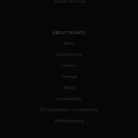
c
Suunto Pro Club
o
m
p
l
i
ABOUT SUUNTO
a
News
n
c
Company info
e
w
Careers
i
t
Heritage
h
o
Media
t
Sustainability
h
e
EU Declarations of Conformity
r
a
Whistleblowing
c
c
e