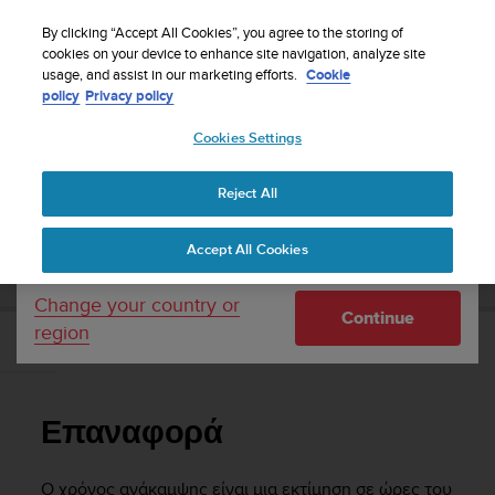
S
Sign up for the newsletter and get 5% off
| Free
u
By clicking “Accept All Cookies”, you agree to the storing of
returns
u
cookies on your device to enhance site navigation, analyze site
Your country or region:
usage, and assist in our marketing efforts.
Cookie
n
policy
Privacy policy
t
o
Cookies Settings
United States
i
s
Home
Support
Suunto 5
Οδηγός Χρήσης
c
Reject All
Currency: $ (USD)
o
m
Shipping only to United States
SUUNTO 5 ΟΔΗΓΌΣ ΧΡΉΣΗΣ
Accept All Cookies
m
i
t
Change your country or
Continue
t
region
e
Επαναφορά
d
t
o
Επαναφορά
a
c
h
Ο χρόνος ανάκαμψης είναι μια εκτίμηση σε ώρες του