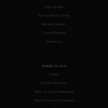
s
User guides
(
W
Suunto Repair Center
C
A
Service Centers
G
)
Tutorial Tuesday
2
.
Contact us
0
a
n
d
a
WHERE TO BUY
c
Outlet
h
i
Suunto Webshop
e
v
FAQs for Suunto Webshop
i
n
Sales Terms and Conditions
g