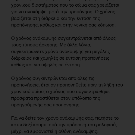
i
χρονικού διαστήματος που το σώμα σας χρειάζεται
e
για να ανακάμψει μετά την προπόνηση. Ο χρόνος
v
βασίζεται στη διάρκεια και την ένταση της
i
προπόνησης, καθώς και στην γενική σας κόπωση.
n
g
L
Ο χρόνος ανάκαμψης συγκεντρώνεται από όλους
e
τους τύπους άσκησης. Με άλλα λόγια,
v
συγκεντρώνετε χρόνο ανάκαμψης για μεγάλης
e
διάρκειας και χαμηλές σε ένταση προπονήσεις,
l
καθώς και για υψηλές σε ένταση.
A
A
Ο χρόνος συγκεντρώνεται από όλες τις
c
προπονήσεις, έτσι αν προπονηθείτε πριν τη λήξη του
o
n
χρονικού ορίου, ο χρόνος που συγκεντρώθηκε
f
πρόσφατα προστίθεται στον υπόλοιπο της
o
προηγούμενής σας προπόνησης.
r
m
Για να δείτε τον χρόνο ανάκαμψής σας, πατήστε το
a
κάτω δεξί κουμπί από την πρόσοψη του ρολογιού,
n
μέχρι να εμφανιστεί η οθόνη ανάκαμψης.
c