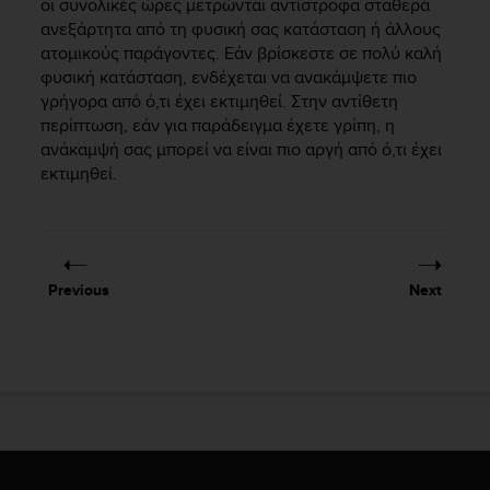
οι συνολικές ώρες μετρώνται αντίστροφα σταθερά
r
ανεξάρτητα από τη φυσική σας κατάσταση ή άλλους
m
a
ατομικούς παράγοντες. Εάν βρίσκεστε σε πολύ καλή
n
φυσική κατάσταση, ενδέχεται να ανακάμψετε πιο
c
γρήγορα από ό,τι έχει εκτιμηθεί. Στην αντίθετη
e
περίπτωση, εάν για παράδειγμα έχετε γρίπη, η
w
ανάκαμψή σας μπορεί να είναι πιο αργή από ό,τι έχει
i
εκτιμηθεί.
t
h
t
h
e
Previous
Next
W
e
b
C
o
n
t
e
n
t