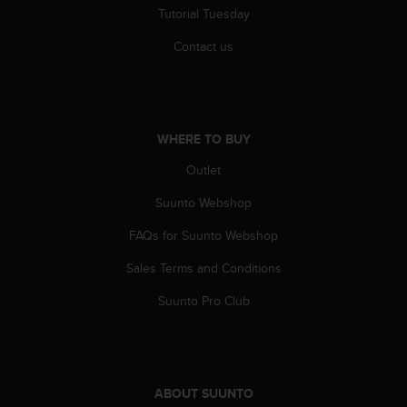
Tutorial Tuesday
A
c
Contact us
c
e
s
s
i
WHERE TO BUY
b
i
Outlet
l
i
Suunto Webshop
t
y
FAQs for Suunto Webshop
G
Sales Terms and Conditions
u
i
Suunto Pro Club
d
e
l
i
n
ABOUT SUUNTO
e