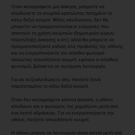
i
Όταν καταγράφετε μια άσκηση, μπορείτε να
e
v
κλειδώσετε τα κουμπιά κρατώντας πατημένο το
i
κάτω δεξιό κουμπί. Μόλις κλειδώσουν, δεν θα
n
μπορείτε να πραγματοποιήσετε ενέργειες που
g
απαιτούν τη χρήση κουμπιών (δημιουργία γύρων,
L
παύση/λήξη άσκησης κ.λπ.), αλλά θα μπορείτε να
e
πραγματοποιήσετε κύλιση στις προβολές της οθόνης
v
και να ενεργοποιήσετε τον οπίσθιο φωτισμό
e
πατώντας οποιοδήποτε κουμπί, εφόσον ο οπίσθιος
l
φωτισμός βρίσκεται σε αυτόματη λειτουργία.
A
A
c
Για να τα ξεκλειδώσετε όλα, πατήστε ξανά
o
παρατεταμένα το κάτω δεξιό κουμπί.
n
f
Όταν δεν καταγράφετε κάποια άσκηση, η οθόνη
o
κλειδώνει και ο φωτισμός της χαμηλώνει μετά από
r
ένα λεπτό αδράνειας. Για να ενεργοποιήσετε την
m
οθόνη, πατήστε οποιοδήποτε κουμπί.
a
n
Η οθόνη μπαίνει σε λειτουργία sleep (κενή) μετά από
c