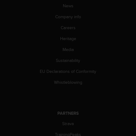
s
News
(
W
Company info
C
A
Careers
G
Heritage
)
2
Media
.
0
Sustainability
a
n
EU Declarations of Conformity
d
a
Whistleblowing
c
h
i
e
v
PARTNERS
i
Strava
n
g
TrainingPeaks