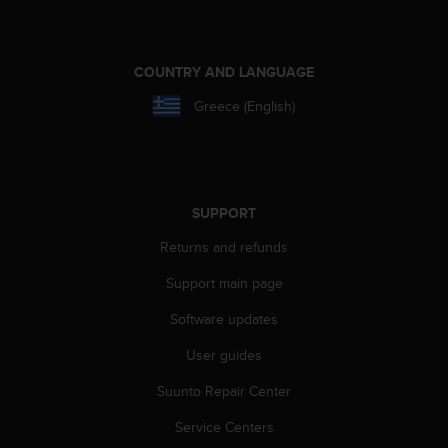
r
m
a
n
COUNTRY AND LANGUAGE
c
e
Greece (English)
w
i
t
h
t
SUPPORT
h
e
Returns and refunds
W
Support main page
e
b
Software updates
C
o
User guides
n
t
Suunto Repair Center
e
n
Service Centers
t