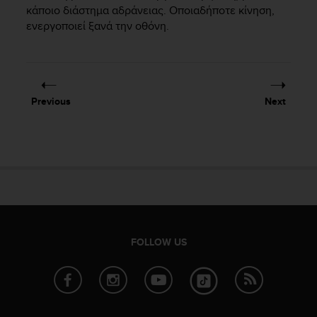
e
κάποιο διάστημα αδράνειας. Οποιαδήποτε κίνηση,
f
ενεργοποιεί ξανά την οθόνη.
o
r
t
h
i
Previous
Next
s
w
e
b
s
i
t
e
i
n
FOLLOW US
c
o
n
f
o