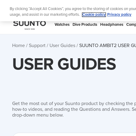
Skip
By clicking “Accept All Cookies”, you agree to the storing of cookies on you
to
usage, and assist in our marketing efforts.
Cookie policy
Privacy policy
content
SUUNTO
Watches
Dive Products
Headphones
Comp
APAC
Home
Support
User Guides
SUUNTO AMBIT2 USER G
USER GUIDES
Get the most out of your Suunto product by checking the 
how-to videos, and reading the Questions and Answers. Se
drop-down menu below.