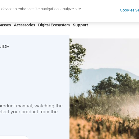
Add music to your swim
Shop Aqua
r device to enhance site navigation, analyze site
Cookies Se
asses
Accessories
Digital Ecosystem
Support
UIDE
product manual, watching the
lect your product from the