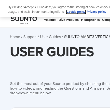
Skip
Lig
By clicking “Accept All Cookies”, you agree to the storing of cookies on you
to
usage, and assist in our marketing efforts.
Cookie policy
Privacy policy
content
SUUNTO
Watches
Dive Products
Headphones
Comp
APAC
Home
Support
User Guides
SUUNTO AMBIT3 VERTICA
USER GUIDES
Get the most out of your Suunto product by checking the 
how-to videos, and reading the Questions and Answers. Se
drop-down menu below.