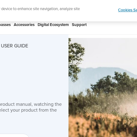
htweight sports watch designed for runners
Shop
r device to enhance site navigation, analyze site
Cookies Se
asses
Accessories
Digital Ecosystem
Support
 USER GUIDE
product manual, watching the
lect your product from the