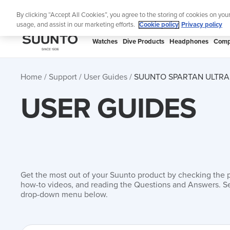
Skip
Lig
By clicking “Accept All Cookies”, you agree to the storing of cookies on you
to
usage, and assist in our marketing efforts.
Cookie policy
Privacy policy
content
SUUNTO
Watches
Dive Products
Headphones
Comp
APAC
Home
Support
User Guides
SUUNTO SPARTAN ULTRA
USER GUIDES
Get the most out of your Suunto product by checking the 
how-to videos, and reading the Questions and Answers. Se
drop-down menu below.