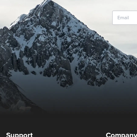
Support
Compan