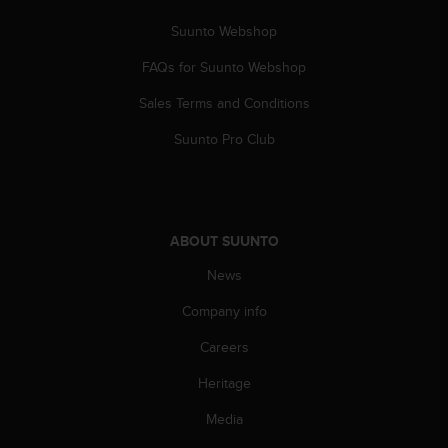
s
(
Suunto Webshop
W
FAQs for Suunto Webshop
C
A
Sales Terms and Conditions
G
)
Suunto Pro Club
2
.
0
a
n
ABOUT SUUNTO
d
a
News
c
h
Company info
i
Careers
e
v
Heritage
i
n
Media
g