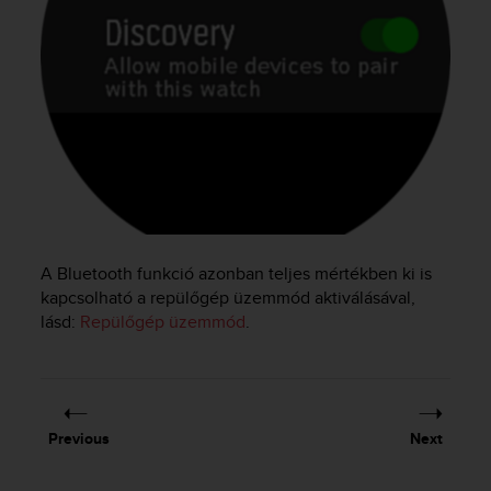
e
f
o
r
t
h
i
s
w
e
b
s
A Bluetooth funkció azonban teljes mértékben ki is
i
kapcsolható a repülőgép üzemmód aktiválásával,
t
lásd:
Repülőgép üzemmód
.
e
i
n
c
o
n
Previous
Next
f
o