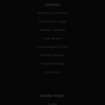
A
SUPPORT
c
Returns and refunds
c
e
Support main page
s
s
Software updates
i
b
User guides
i
l
Suunto Repair Center
i
Service Centers
t
y
Tutorial Tuesday
G
u
Contact us
i
d
e
l
i
WHERE TO BUY
n
e
Outlet