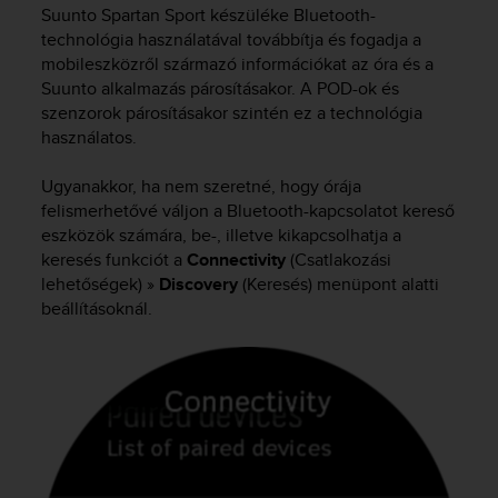
i
Suunto Spartan Sport
készüléke Bluetooth-
e
technológia használatával továbbítja és fogadja a
v
mobileszközről származó információkat az óra és a
i
Suunto alkalmazás párosításakor. A POD-ok és
n
szenzorok párosításakor szintén ez a technológia
g
L
használatos.
e
v
Ugyanakkor, ha nem szeretné, hogy órája
e
felismerhetővé váljon a Bluetooth-kapcsolatot kereső
l
eszközök számára, be-, illetve kikapcsolhatja a
A
keresés funkciót a
Connectivity
(Csatlakozási
A
lehetőségek) »
Discovery
(Keresés) menüpont alatti
c
beállításoknál.
o
n
f
o
r
m
a
n
c