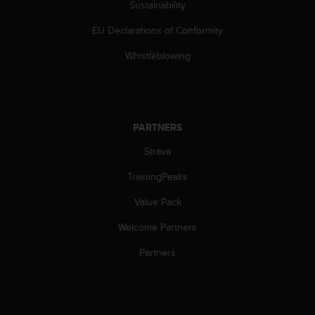
c
Sustainability
o
m
EU Declarations of Conformity
p
Whistleblowing
l
i
a
n
c
e
PARTNERS
w
Strava
i
t
TrainingPeaks
h
o
Value Pack
t
h
Welcome Partners
e
Partners
r
a
c
c
e