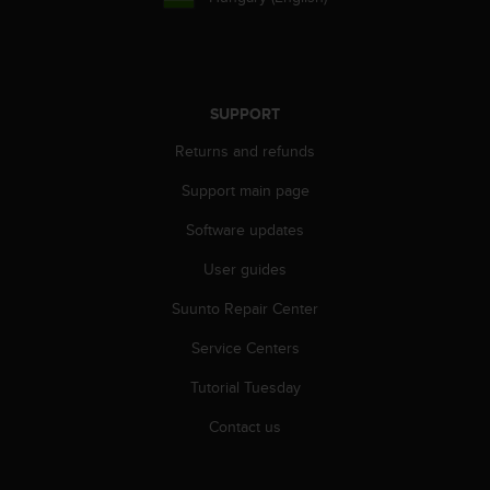
s
(
W
C
A
SUPPORT
G
)
Returns and refunds
2
.
Support main page
0
a
Software updates
n
User guides
d
a
Suunto Repair Center
c
h
Service Centers
i
e
Tutorial Tuesday
v
i
Contact us
n
g