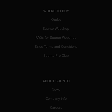
c
o
m
WHERE TO BUY
p
Outlet
l
i
Suunto Webshop
a
n
FAQs for Suunto Webshop
c
e
Sales Terms and Conditions
w
i
Suunto Pro Club
t
h
o
t
h
ABOUT SUUNTO
e
News
r
a
Company info
c
c
Careers
e