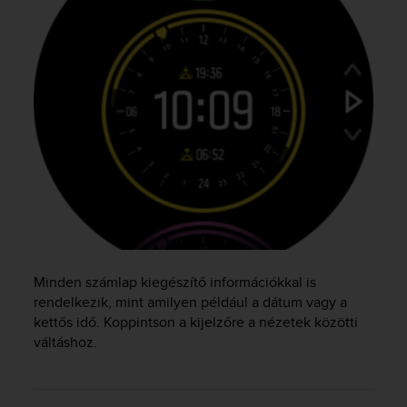
r
m
a
n
c
e
w
i
t
h
t
h
e
W
e
b
Minden számlap kiegészítő információkkal is
C
rendelkezik, mint amilyen például a dátum vagy a
o
kettős idő. Koppintson a kijelzőre a nézetek közötti
n
váltáshoz.
t
e
n
t