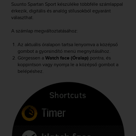
i
Suunto Spartan Sport
készüléke többféle számlappal
e
érkezik, digitális és analóg stílusokból egyaránt
v
választhat.
i
n
A számlap megváltoztatásához:
g
L
e
Az aktuális óralapon tartsa lenyomva a középső
v
gombot a gyorsindító menü megnyitásához.
e
Görgessen a
Watch face (Óralap)
pontra, és
l
koppintson vagy nyomja le a középső gombot a
A
belépéshez.
A
c
o
n
f
o
r
m
a
n
c