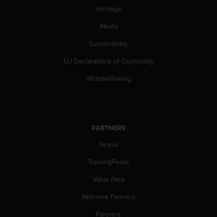
s
Heritage
s
i
Media
b
Sustainability
i
l
EU Declarations of Conformity
i
t
Whistleblowing
y
s
t
a
n
PARTNERS
d
a
Strava
r
d
TrainingPeaks
s
Value Pack
.
P
Welcome Partners
l
e
Partners