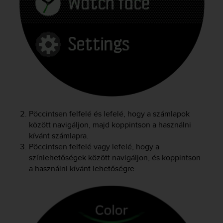
e
f
o
r
t
h
i
s
w
e
b
Pöccintsen felfelé és lefelé, hogy a számlapok
s
között navigáljon, majd koppintson a használni
i
kívánt számlapra.
t
e
Pöccintsen felfelé vagy lefelé, hogy a
i
színlehetőségek között navigáljon, és koppintson
n
a használni kívánt lehetőségre.
c
o
n
f
o