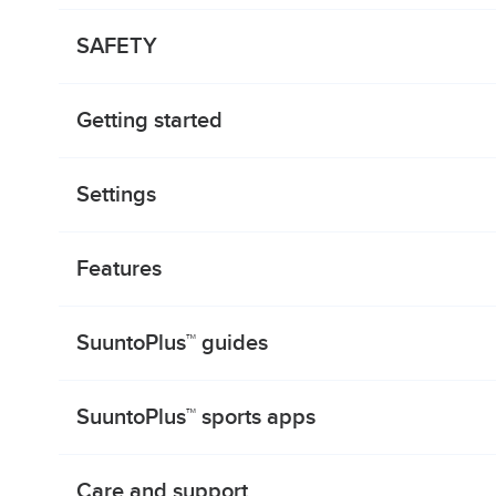
SAFETY
Getting started
Settings
Features
SuuntoPlus™ guides
SuuntoPlus™ sports apps
Care and support