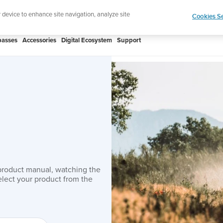
htweight sports watch designed for runners
Shop
r device to enhance site navigation, analyze site
Cookies Se
asses
Accessories
Digital Ecosystem
Support
product manual, watching the
lect your product from the