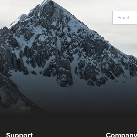
Support
Compan