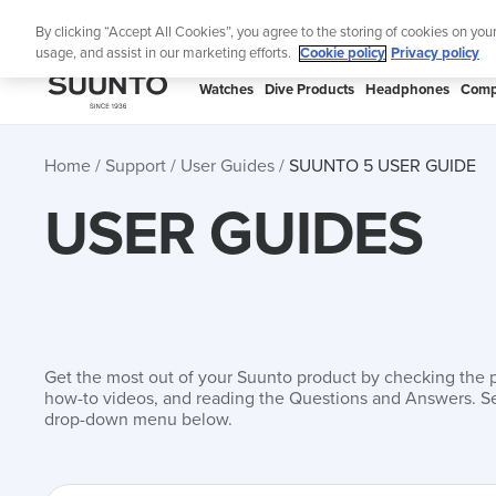
Skip
Lig
By clicking “Accept All Cookies”, you agree to the storing of cookies on you
to
usage, and assist in our marketing efforts.
Cookie policy
Privacy policy
content
SUUNTO
Watches
Dive Products
Headphones
Comp
APAC
Home
Support
User Guides
SUUNTO 5 USER GUIDE
USER GUIDES
Get the most out of your Suunto product by checking the 
how-to videos, and reading the Questions and Answers. Se
drop-down menu below.