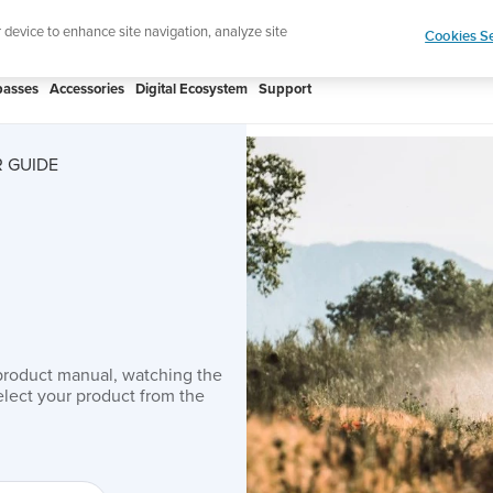
htweight sports watch designed for runners
Shop
r device to enhance site navigation, analyze site
Cookies Se
asses
Accessories
Digital Ecosystem
Support
 GUIDE
product manual, watching the
lect your product from the