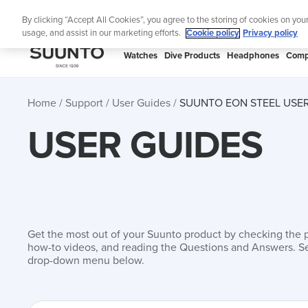
Skip
Lig
By clicking “Accept All Cookies”, you agree to the storing of cookies on you
to
usage, and assist in our marketing efforts.
Cookie policy
Privacy policy
content
SUUNTO
Watches
Dive Products
Headphones
Comp
APAC
Home
Support
User Guides
SUUNTO EON STEEL USER
USER GUIDES
Get the most out of your Suunto product by checking the 
how-to videos, and reading the Questions and Answers. Se
drop-down menu below.