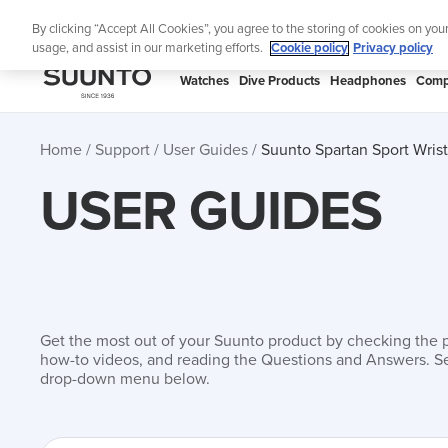
Skip
Lig
By clicking “Accept All Cookies”, you agree to the storing of cookies on you
to
usage, and assist in our marketing efforts.
Cookie policy
Privacy policy
content
SUUNTO
Watches
Dive Products
Headphones
Comp
APAC
Home
Support
User Guides
Suunto Spartan Sport Wri
USER GUIDES
Get the most out of your Suunto product by checking the 
how-to videos, and reading the Questions and Answers. Se
drop-down menu below.