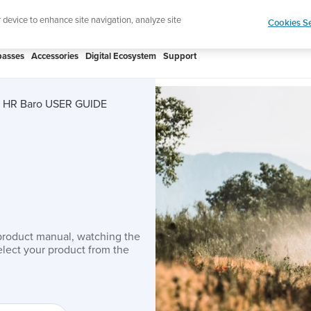
htweight sports watch designed for runners
Shop
r device to enhance site navigation, analyze site
Cookies Se
asses
Accessories
Digital Ecosystem
Support
st HR Baro USER GUIDE
product manual, watching the
lect your product from the