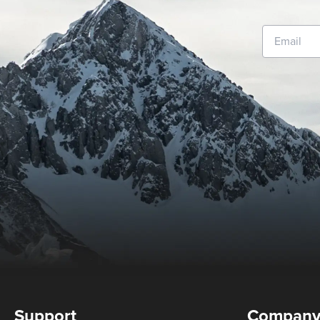
Support
Compan